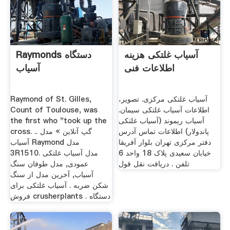
آسیاب غلتکی هزینه
Raymonds دستگاه
اطلاعات فنی
آسیاب
آسیاب غلتکی مرکزی. تصویر،
Raymond of St. Gilles,
اطلاعات آسیاب غلتکی سیمان.
Count of Toulouse, was
آسیاب ریموند (آسیاب غلتکی
the first who "took up the
پاندولار) اطلاعات تماس آدرس
cross. .. گپ آنلاین » مدل
دفتر مرکزی تهران بلوار آفریقا
آسیاب Raymond مدل
خیابان سعیدی پلاک 18 واحد 6
3R1510. مدل آسیاب غلتکی
تلفن . دریافت نقل قول
عمودی, مدل طوفان سنگ
آسیاب, آخرین مدل از سنگ
شکن ضربه . آسیاب غلتکی برای
فروش crusherplants . دستگاه