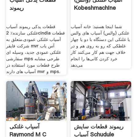
Kobeshmachine
ریموند
شما اینجا هستید: خانه آسیاب
قطعات یدکی ریموند آسیاب
غلتکی (والس) آسیاب های والس
غلتکی سازنده٪ 2cindia قطعات
یا غلتکی این دستگاه با دو یا چهار
آسیاب غلتکی عمودی.متعلق به
غلطکی که رو به روی هم و در
شرکت فایفر mvr آس یاب
خلاف جهت هم کار می‌کنند کار
غلتکی عمودی جدید، وسیله ای
خرد کردن کانی‌ها را انجام
سفارشی mps طرحی مشابه
می‌دهد
طرح قطعات مورد استفاده در
آسیاب های دارند mvr و mps.
ریموند قطعات سایش
آسیاب غلتکی
آسیاب Schudule
Raymond M C