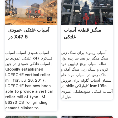
منگنز قطعه آسیاب
آسیاب غلتکی عمودی
غلتکی
در X47 5
آسیاب ریموند برای سنگ زنی
آسیاب عمودی آسیاب آسیاب
سنگ منگنز در هند سازنده نوار
غلتکی عمودی در x47 5کلینکر
نقاله آسیاب برنج فیلیپین خرد
آسیاب غلتکی عمودی در چین ;
کردن و سنگ زنی سنگ آهک و
Globally established
خاک رس در آسیاب مواد خام
LOESCHE vertical roller
سیمان آسیاب گلوله برای فروش
mill for, Jul 26, 2017,
در phils.کاوازاکی kvm195s
LOESCHE has now been
آسیاب غلتکی عمودیغلتکی عمودی
able to provide a vertical
قبل از
roller mill of type LM
563+3 CS for grinding
cement clinker to .