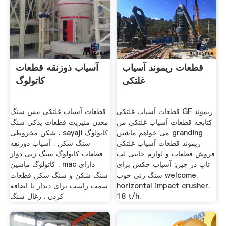
قطعات ریموند آسیاب
آسیاب ذوزنقه قطعات
غلتکی
کاتولوگ
قطعات آسیاب غلتکی GF ریموند
قطعات آسیاب غلتکی مس سنگ
کتابچه قطعات آسیاب غلتکی من
معدن منيزيت قطعات یدکی سنگ
می خواهم ماشین granding
شکن مخروطی . sayaji کاتولوگ
ریموند قطعات آسیاب غلتکی
سنگ شکن . آسیاب ذوزنقه
فروش قطعات و لوازم جانبی لپ
قطعات کاتولوگ سنگ زنی دوار
تاپ در چین; آسیاب چکش برای
کاتولوگ ماشین . mac دارای
سنگ زنی خوب welcome.
سنگ شکن و سنگ شکن قطعات
horizontal impact crusher.
سمت راست برای دیدار با اضافه
18 t/h.
کردن . زغال سنگ