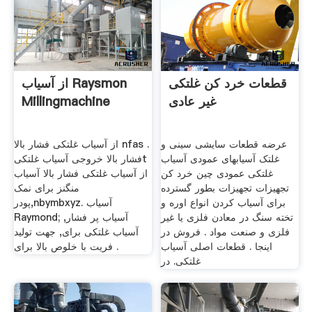
قطعات خرد کن غلتکی
از آسیاب Raysmon
غیر عادی
Millingmachine
عرضه قطعات سایشی سینی و
از آسیاب غلتکی فشار بالا nfas .
غلتک آسیابهای عمودی آسیاب
فشار بالا خروجی آسیاب غلتکیt
غلتکی عمودی چین خرد کن
از آسیاب غلتکی فشار بالا آسیاب
تجهیزات تجهیزات بطور گسترده
منگنز برای نمک
برای آسیاب کردن انواع اوره و
پودر,nbymbxyz. آسیاب
تخته سنگ در معادن فلزی یا غیر
Raymond; آسیاب پر فشار,
فلزی و صنعت مواد . فروش در
آسیاب غلتکی برای, جهت تولید
اینجا . قطعات اصلی آسیاب
فریت با خلوص بالا برای .
غلتکی. در