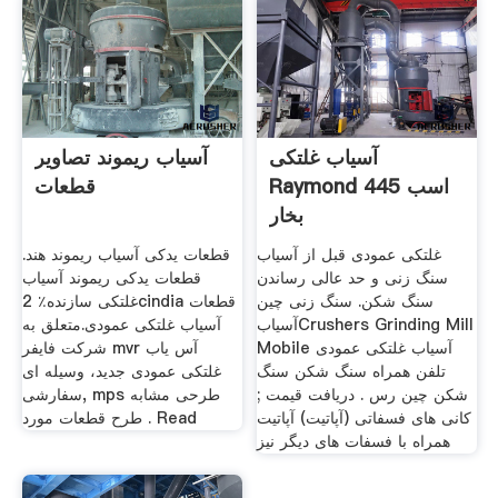
آسیاب غلتکی
آسیاب ریموند تصاویر
Raymond 445 اسب
قطعات
بخار
غلتکی عمودی قبل از آسیاب
قطعات یدکی آسیاب ریموند هند.
سنگ زنی و حد عالی رساندن
قطعات یدکی ریموند آسیاب
سنگ شکن. سنگ زنی چین
غلتکی سازنده٪ 2cindia قطعات
آسیابCrushers Grinding Mill
آسیاب غلتکی عمودی.متعلق به
Mobile آسیاب غلتکی عمودی
شرکت فایفر mvr آس یاب
تلفن همراه سنگ شکن سنگ
غلتکی عمودی جدید، وسیله ای
شکن چین رس . دریافت قیمت ;
سفارشی, mps طرحی مشابه
کانی های فسفاتی (آپاتیت) آپاتیت
طرح قطعات مورد . Read
همراه با فسفات های دیگر نیز