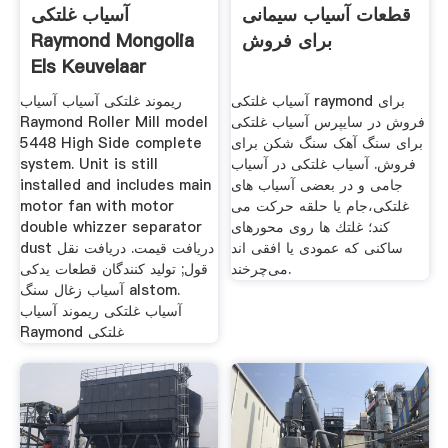
قطعات آسیاب سیمانی
آسیاب غلتکی
برای فروش
Raymond Mongolia
Els Keuvelaar
آسیاب غلتکی raymond برای
ریموند غلتکی آسیاب آسیاب
فروش در سایپرس آسیاب غلتکی
Raymond Roller Mill model
برای سنگ آهک سنگ شکن برای
5448 High Side complete
فروش. آسیاب غلتکی در آسیاب
system. Unit is still
جامی و در بعضی آسیاب های
installed and includes main
غلتكی،جام یا حلقه حركت می
motor fan with motor
كند؛ غلتك ها روی محورهای
double whizzer separator
ساكنی كه عمودی یا افقی اند
dust دریافت قیمت. دریافت نقل
می‌چرخند.
قول; تولید کنندگان قطعات یدکی
آسیاب زغال سنگ alstom.
آسیاب غلتکی ریموند آسیاب
Raymond غلتکی