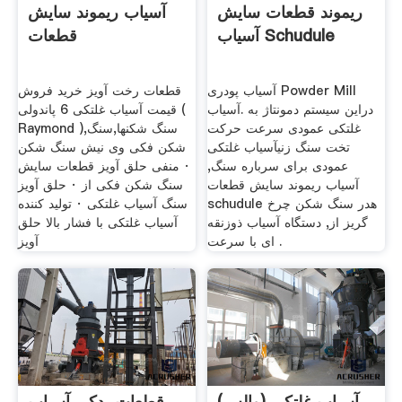
ریموند قطعات سایش
آسیاب ریموند سایش
آسیاب Schudule
قطعات
آسیاب پودری Powder Mill
قطعات رخت آویز خرید فروش
دراین سیستم دمونتاژ به .آسیاب
قیمت آسياب غلتکی 6 پاندولی (
غلتکی عمودی سرعت حرکت
Raymond ),سنگ شکنها,سنگ
تخت سنگ زنیآسیاب غلتکی
شکن فکی وی نیش سنگ شکن
عمودی برای سرباره سنگ,
· منفی حلق آویز قطعات سایش
آسیاب ریموند سایش قطعات
سنگ شکن فکی از · حلق آویز
schudule هدر سنگ شکن چرخ
سنگ آسیاب غلتکی · تولید کننده
گریز از, دستگاه آسیاب ذوزنقه
آسیاب غلتکی با فشار بالا حلق
ای با سرعت .
آویز
آسیاب غلتکی (والس)
قطعات یدکی آسیاب