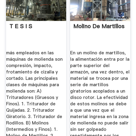
T E S I S
Molino De Martillos
más empleados en las
En un molino de martillos,
máquinas de molienda son
la alimentación entra por la
compresión, impacto,
parte superior del
frotamiento de cizalla y
armazón, una vez dentro, el
cortado. Las principales
material se trocea por una
clases de máquinas para
serie de martillos
molienda son: A)
giratorios acoplados a un
Trituradores (Gruesos y
disco rotor. La efectividad
Finos). 1. Triturador de
de estos molinos se debe
Quijadas. 2. Triturador
a que una vez que el
Giratorio. 3. Triturador de
material ingresa en la zona
Rodillos. B) Molinos
de molienda no puede salir
(Intermedios y Finos). 1.
sin ser golpeado
Molino de Martillos. 2.
repetidamente por los