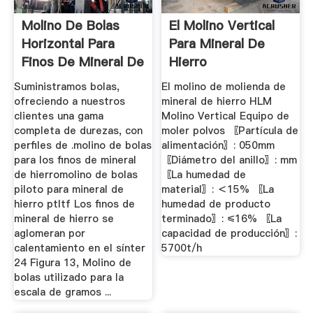
Molino De Bolas
El Molino Vertical
Horizontal Para
Para Mineral De
Finos De Mineral De
Hierro
Hierro
Suministramos bolas,
El molino de molienda de
ofreciendo a nuestros
mineral de hierro HLM
clientes una gama
Molino Vertical Equipo de
completa de durezas, con
moler polvos 〖Partícula de
perfiles de .molino de bolas
alimentación〗: 050mm
para los finos de mineral
〖Diámetro del anillo〗: mm
de hierromolino de bolas
〖La humedad de
piloto para mineral de
material〗: ＜15% 〖La
hierro ptltf Los finos de
humedad de producto
mineral de hierro se
terminado〗: ≤16% 〖La
aglomeran por
capacidad de producción〗:
calentamiento en el sínter
5700t/h
24 Figura 13, Molino de
bolas utilizado para la
escala de gramos ...