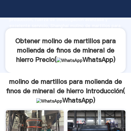
molino de martillos para molienda de finos de mineral
de hierro fabricante Agarrando fuerte capacidad de
producción, fuerza de investigación avanzada y
excelente servicio, Shanghai molino de martillos para
molienda de finos de mineral de hierro proveedor
crea el valor y aporta valores a todos los clientes.
Obtener molino de martillos para
molienda de finos de mineral de
hierro Precio(
WhatsApp
)
molino de martillos para molienda de
finos de mineral de hierro Introducción(
WhatsApp
)