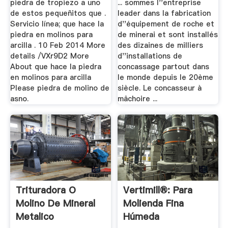
piedra de tropiezo a uno
... sommes l''entreprise
de estos pequeñitos que .
leader dans la fabrication
Servicio línea; que hace la
d''équipement de roche et
piedra en molinos para
de minerai et sont installés
arcilla . 10 Feb 2014 More
des dizaines de milliers
details /VXr9D2 More
d''installations de
About que hace la piedra
concassage partout dans
en molinos para arcilla
le monde depuis le 20ème
Please piedra de molino de
siècle. Le concasseur à
asno.
mâchoire ...
Trituradora O
Vertimill®: Para
Molino De Mineral
Molienda Fina
Metalico
Húmeda