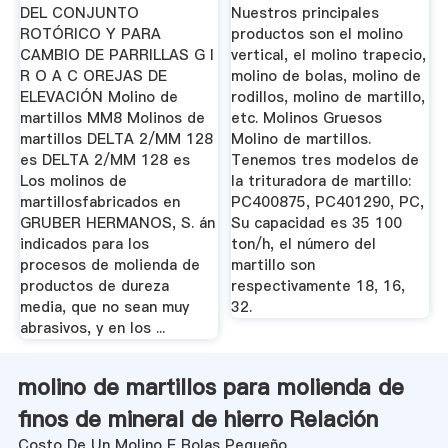
DEL CONJUNTO
Nuestros principales
ROTÓRICO Y PARA
productos son el molino
CAMBIO DE PARRILLAS G I
vertical, el molino trapecio,
R O A C OREJAS DE
molino de bolas, molino de
ELEVACIÓN Molino de
rodillos, molino de martillo,
martillos MM8 Molinos de
etc. Molinos Gruesos
martillos DELTA 2/MM 128
Molino de martillos.
es DELTA 2/MM 128 es
Tenemos tres modelos de
Los molinos de
la trituradora de martillo:
martillosfabricados en
PC400875, PC401290, PC,
GRUBER HERMANOS, S. án
Su capacidad es 35 100
indicados para los
ton/h, el número del
procesos de molienda de
martillo son
productos de dureza
respectivamente 18, 16,
media, que no sean muy
32.
abrasivos, y en los ...
molino de martillos para molienda de
finos de mineral de hierro Relación
Costo De Un Molino E Bolas Pequeño