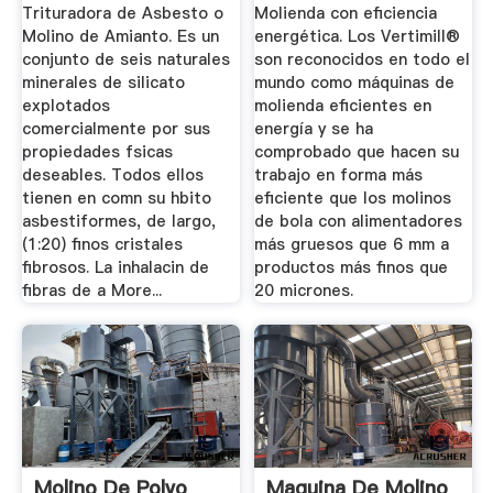
Trituradora De
Trituradora de Asbesto o
Molienda con eficiencia
Cono
Molino de Amianto. Es un
energética. Los Vertimill®
conjunto de seis naturales
son reconocidos en todo el
minerales de silicato
mundo como máquinas de
explotados
molienda eficientes en
comercialmente por sus
energía y se ha
propiedades fsicas
comprobado que hacen su
deseables. Todos ellos
trabajo en forma más
tienen en comn su hbito
eficiente que los molinos
asbestiformes, de largo,
de bola con alimentadores
(1:20) finos cristales
más gruesos que 6 mm a
fibrosos. La inhalacin de
productos más finos que
fibras de a More...
20 micrones.
Molino De Polvo
Maquina De Molino