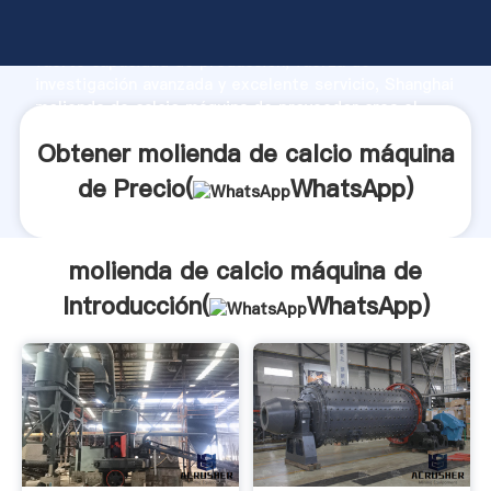
molienda de calcio máquina de fabricante Agarrando
fuerte capacidad de producción, fuerza de
investigación avanzada y excelente servicio, Shanghai
molienda de calcio máquina de proveedor crea el
valor y aporta valores a todos los clientes.
Obtener molienda de calcio máquina
de Precio(
WhatsApp
)
molienda de calcio máquina de
Introducción(
WhatsApp
)