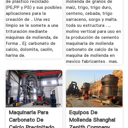
de plástico reciclado
molienda de granos de
(PE,PP y PS) y sus posibles
maíz, trigo, trigo duro,
aplicaciones para la
centeno, cebada, trigo
creación de .. Una vez
sarraceno, sorgo y malta.
limpio se le somete a una
toda su estructura . ...
trituración mediante
molino vertical para uso en
máquinas de molienda, de
la producción de cemento
forma .. Ej: carbonato de
maquinaria de molienda
calcio, dolomita, caolín,
carbonato de calcio de la
harina de.
maquina de molienda en
mexico fabricantes . mas.
Maquinaria Para
Equipos De
Carbonato De
Molienda Shanghai
Calcio Precipitado
Zenith Company