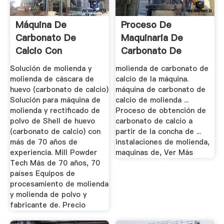
Máquina De
Proceso De
Carbonato De
Maquinaria De
Calcio Con
Carbonato De
Recubrimiento De
Calcio De Molienda
Solución de molienda y
molienda de carbonato de
Polvo ...
molienda de cáscara de
calcio de la máquina.
huevo (carbonato de calcio)
máquina de carbonato de
Solución para máquina de
calcio de molienda ...
molienda y rectificado de
Proceso de obtención de
polvo de Shell de huevo
carbonato de calcio a
(carbonato de calcio) con
partir de la concha de ...
más de 70 años de
instalaciones de molienda,
experiencia. Mill Powder
maquinas de, Ver Más
Tech Más de 70 años, 70
países Equipos de
procesamiento de molienda
y molienda de polvo y
fabricante de. Precio