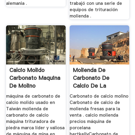
alemania .
trabajó con una serie de
equipos de trituración
molienda .
Calcio Molido
Molienda De
Carbonato Maquina
Carbonato De
De Molino
Calcio De La
Maquina
máquina de carbonato de
Carbonato de calcio molino
calcio molido usado en
Carbonato de calcio de
Taiwán molienda de
molienda fresas para la
carbonato de calcio
venta . calcio molienda
máquina trituradora de
precios máquina de
piedra marca líder y valiosa
porcelana
de máquina de mina en
bertkellyCarbonato de