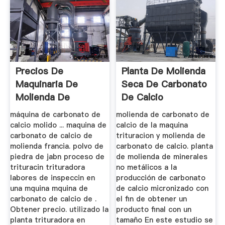
Precios De
Planta De Molienda
Maquinaria De
Seca De Carbonato
Molienda De
De Calcio
Carbonato De
máquina de carbonato de
molienda de carbonato de
Calcio
calcio molido ... maquina de
calcio de la maquina
carbonato de calcio de
trituracion y molienda de
molienda francia. polvo de
carbonato de calcio. planta
piedra de jabn proceso de
de molienda de minerales
trituracin trituradora
no metálicos a la
labores de inspeccin en
producción de carbonato
una mquina mquina de
de calcio micronizado con
carbonato de calcio de .
el fin de obtener un
Obtener precio. utilizado la
producto final con un
planta trituradora en
tamaño En este estudio se