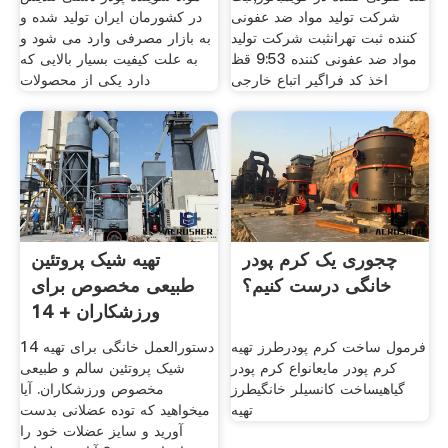
شرکت تولید مواد ضد عفونی
در کشورمان ایران تولید شده و
کننده ثبت تهرانثبت شرکت تولید
به بازار مصرفی وارد می شود و
مواد ضد عفونی کننده 9:53 قظ
به علت کیفیت بسیار بالایی که
اخذ کد فراگیر اتباع خارجی
دارد یکی از محصولات
چجوری یک کرم پودر
تهیه شیک پروتئین
خانگی درست کنیم؟
طبیعی مخصوص برای
ورزشکاران + 14
دستور العمل
فرمول ساخت کرم پودرطرز تهیه
14 دستورالعمل خانگی برای تهیه
کرم پودر مایعانواع کرم پودر
شیک پروتئین سالم و طبیعی
گیاهیساخت کانسیلر خانگیطرز
مخصوص ورزشکاران. آیا
تهیه
میخواهید که توده عضلانی بدست
آورید و سایز عضلات خود را