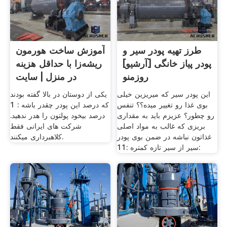
طرز تهیه پودر سیر و
آموزش ساخت هورمون
پودر پیاز خانگی [آرشیو]
ریشه‌زا با حداقل هزینه
روزمنو
در منزل | سایت
این پودر سیر که میریزین خیلی
یکی از دوستان در بالا گفته بودند
بوی غذا رو تغییر میده؟؟ تنفس
که درصد این پودر چقدر باشه : 1
رو چطور؟ عزیزم باید به مقداری
درصد بیخود پولتون را هدر ندهید.
بریزی که غالب به مواد اصلی
شرکت های ایرانی فقط
غذاتون نباشه در ضمن بوی پودر
کلاهبرداری میکنند.
سیر از سیر تازه کمتره :11: