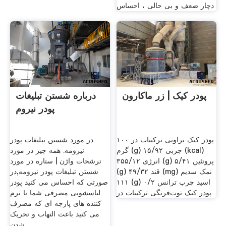
دچار ضعف و بی حالی ، احساس
پودر کیک | زر ماکارون
درباره شستن تبلیغات
پودر نیروم
پودر کیک براونی ترکیبات در ۱۰۰
در مورد شستن تبلیغات پودر
گرم (g) چربی ۱۵/۹۲ (kcal)
نیرومه. همه چیز در مورد
انرژی ۳۵۵/۱۲ (g) پروتئین ۵/۴۱
ترشحات واژن | ستاره در مورد
(g) قند ۴۹/۳۲ (mg) نمک سدیم
شستن تبلیغات پودر نیرومه,در
۱۱۱ (g) اسید چرب ترانس ۰/۲
صورتی که احساس می کنید پودر
پودر کیک توت‌فرنگی ترکیبات در
لباسشویی مصرفی شما یا نرم
کننده های پارچه ای که مصرف
می کنید باعث التهاب و تحریک
شدن