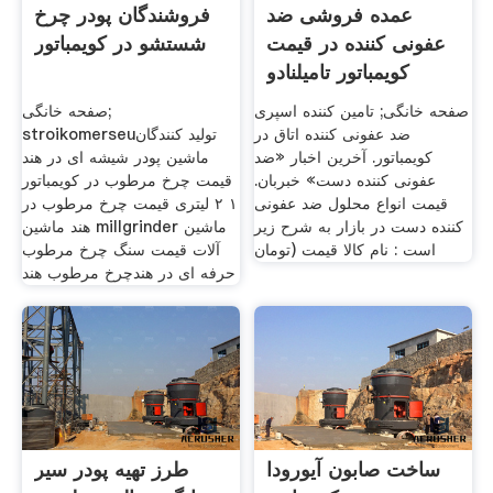
عمده فروشی ضد
فروشندگان پودر چرخ
عفونی کننده در قیمت
شستشو در کویمباتور
کویمباتور تامیلنادو
صفحه خانگی; تامین کننده اسپری
صفحه خانگی;
ضد عفونی کننده اتاق در
stroikomerseuتولید کنندگان
کویمباتور. آخرین اخبار «ضد
ماشین پودر شیشه ای در هند
عفونی کننده دست» خبربان.
قیمت چرخ مرطوب در کویمباتور
قیمت انواع محلول ضد عفونی
۱ ۲ لیتری قیمت چرخ مرطوب در
کننده دست در بازار به شرح زیر
هند ماشین millgrinder ماشین
است : نام کالا قیمت (تومان
آلات قیمت سنگ چرخ مرطوب
حرفه ای در هندچرخ مرطوب هند
ساخت صابون آیورودا
طرز تهیه پودر سیر