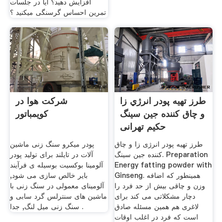
افزایش دهید؟ آیا در جلسات
تمرین احساس گرسنگی میکنید ؟
طرز تهيه پودر انرژي زا
شرکت هوا در
و چاق کننده جين سينگ
کویمباتور
حکیم تهرانی
طرز تهیه پودر انرژی زا و چاق
پودر میکرو سنگ زنی ماشین
کننده جین سینگ. Preparation
آلات در تایلند برای تولید پودر
Energy fatting powder with
آلومینا بوکسیت بوسیله ی فرآیند
Ginseng. همینطور که اضافه
بایر خالص سازی می شود,
وزن و چاقی بیش از حد فرد را
آلومینای معمولی در سنگ زنی با
دچار مشکلاتی می کند برای
ماشین های سنترلس گرد سابی و
لاغری هم همین مسئله صادق
سنگ زنی میل لنگ, جدا .
است که فرد در اغلب اوقات