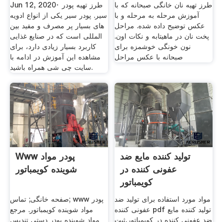
طرز تهیه نان خانگی صبحانه که با
Jun 12, 2020· طرز تهیه پودر
آموزش مرحله به مرحله و با
سیر. پودر سیر یکی از انواع ادویه
عکس توضیح داده شده. مراحل
های بسیار پر مصرف و مفید بین
پخت نان در ماهیتابه و نکات اون.
المللی است که در صنایع غذایی
نون خونگی خوشمزه برای
کاربرد بسیار زیادی دارد، برای
صبحانه با عکس مراحل
مشاهده این آموزش در ادامه با
سایت چی شی همراه باشید.
تولید کننده مایع ضد
Www پودر مواد
عفونی کننده در
شوینده کویمباتور
کویمباتور
مواد مورد استفاده برای تولید ضد
صفحه خانگی; تماس; www پودر
عفونی کننده pdf تولید کننده مایع
مواد شوینده کویمباتور. مرجع
ضد عفونی کننده در کویمباتور,ثبت
مواد شوینده پودر دستی تندیس