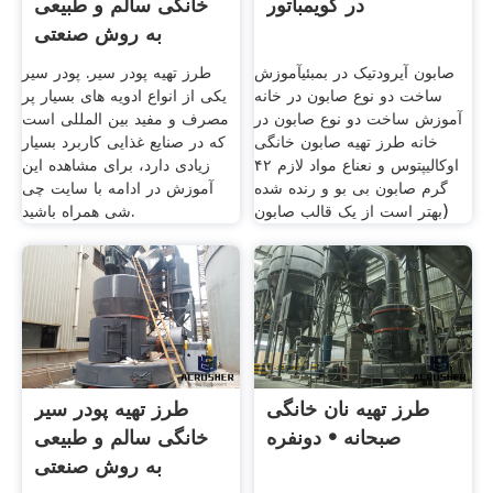
در کویمباتور
خانگی سالم و طبیعی
به روش صنعتی
صابون آیرودتیک در بمبئیآموزش
طرز تهیه پودر سیر. پودر سیر
ساخت دو نوع صابون در خانه
یکی از انواع ادویه های بسیار پر
آموزش ساخت دو نوع صابون در
مصرف و مفید بین المللی است
خانه طرز تهیه صابون خانگی
که در صنایع غذایی کاربرد بسیار
اوکالیپتوس و نعناع مواد لازم ۴۲
زیادی دارد، برای مشاهده این
گرم صابون بی بو و رنده شده
آموزش در ادامه با سایت چی
(بهتر است از یک قالب صابون
شی همراه باشید.
طرز تهیه نان خانگی
طرز تهیه پودر سیر
صبحانه • دونفره
خانگی سالم و طبیعی
به روش صنعتی