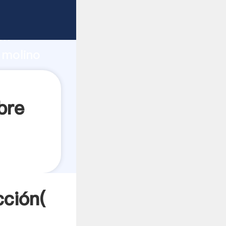
uerte
ón
 molino
es a
bre
cción(