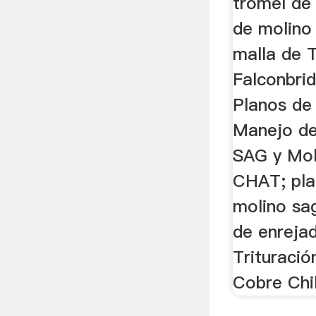
tromel de
de molino
malla de 
Falconbri
Planos de
Manejo de
SAG y Mol
CHAT; pla
molino sa
de enrejad
Trituració
Cobre Chi