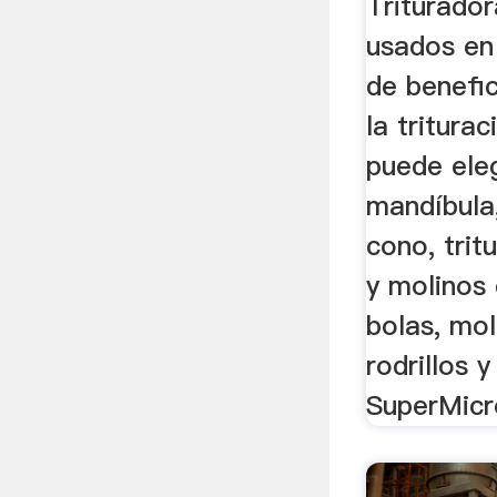
Triturado
usados en 
de benefi
la tritura
puede eleg
mandíbula,
cono, tri
y molinos
bolas, mol
rodrillos 
SuperMicro