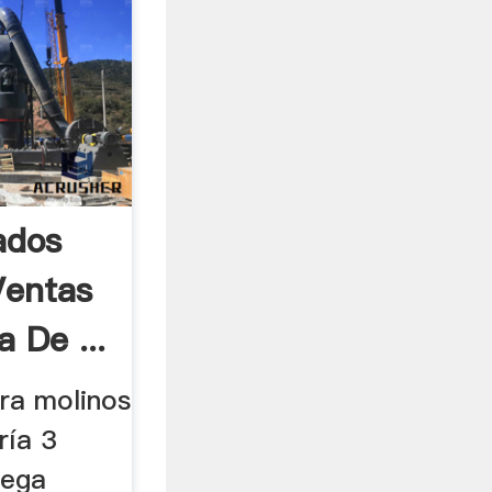
ados
Ventas
 De ...
ra molinos
ría 3
kega