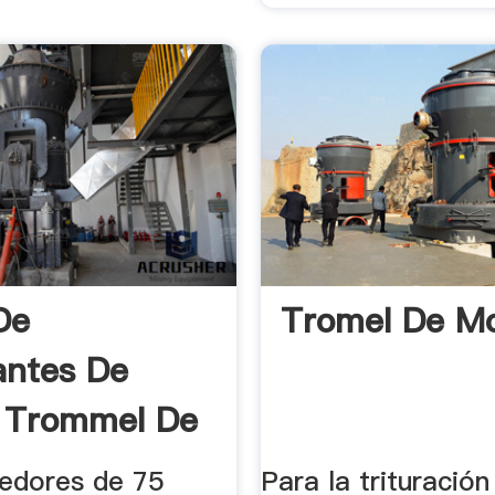
De
Tromel De Mo
antes De
 Trommel De
lidad ...
edores de 75
Para la trituración