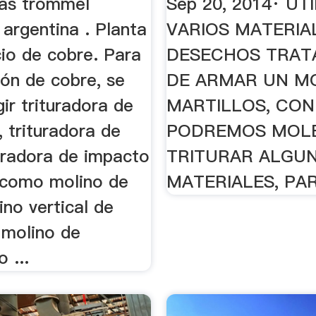
ras trommel
Sep 20, 2014· UT
argentina . Planta
VARIOS MATERIA
cio de cobre. Para
DESECHOS TRA
ción de cobre, se
DE ARMAR UN M
ir trituradora de
MARTILLOS, CON
 trituradora de
PODREMOS MOL
turadora de impacto
TRITURAR ALGU
 como molino de
MATERIALES, PAR
ino vertical de
y molino de
 ...