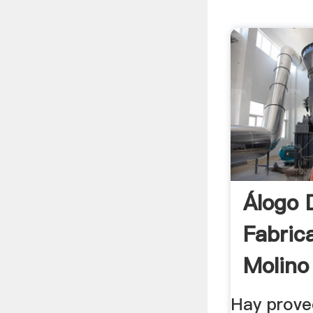
Álogo 
Fabric
Molino
Alta Ca
Hay prove