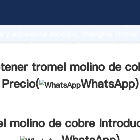
olino de cobre fabricante Agarrando f
d de producción, fuerza de investigaci
 y excelente servicio, Shanghai tromel
 proveedor crea el valor y aporta valor
s clientes.
tener tromel molino de co
Precio(
WhatsApp
)
l molino de cobre Introdu