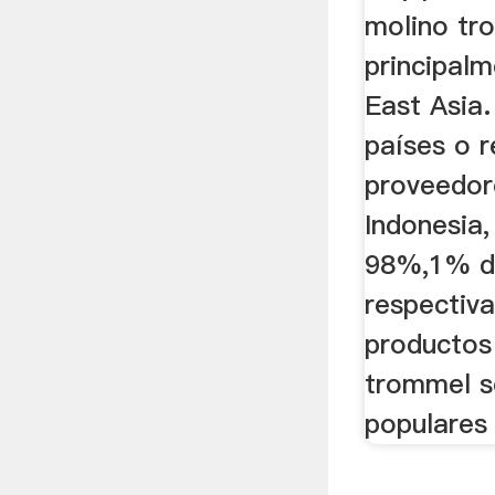
molino tr
principal
East Asia.
países o 
proveedor
Indonesia,
98%,1% de
respectiv
productos
trommel s
populares 