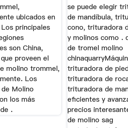
ommel,
se puede elegir tr
mente ubicados en
de mandíbula, trit
 Los principales
cono, trituradora
regiones
y molinos como . 
es son China,
de tromel molino
 que proveen el
chinaquarryMáqui
 molino trommel,
trituradora de pied
amente. Los
trituradora de roc
 de Molino
trituradora de ma
on los más
eficientes y avanz
de .
precios interesant
de molino sag