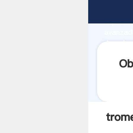
tromel m
capacida
avanzada
de cobre
todos lo
Ob
trome