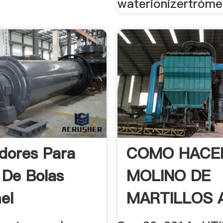
waterionizertrómel
dores Para
COMO HACE
 De Bolas
MOLINO DE
el
MARTILLOS 
MEXICANA .