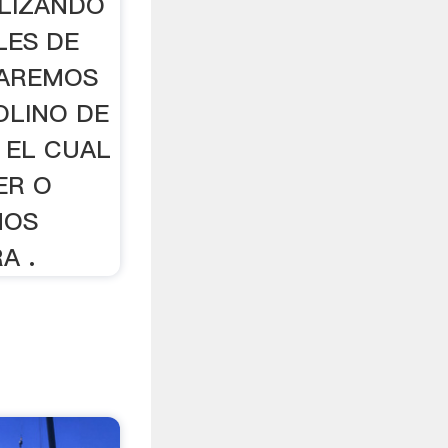
ILIZANDO
LES DE
TAREMOS
OLINO DE
 EL CUAL
ER O
NOS
A .