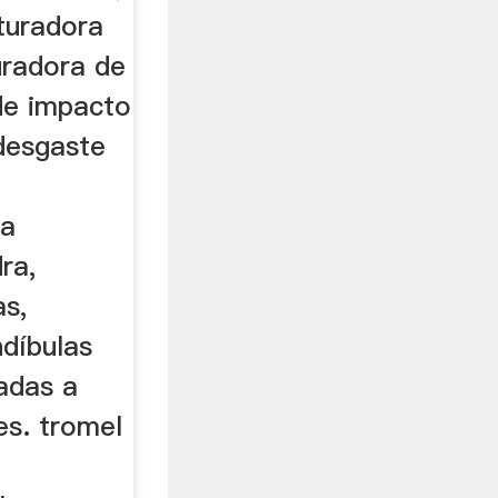
ituradora
uradora de
 de impacto
desgaste
na
ra,
as,
ndíbulas
adas a
es. tromel