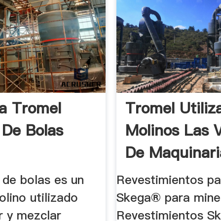
la Tromel
Tromel Utiliz
 De Bolas
Molinos Las 
De Maquinaria
 de bolas es un
Revestimientos pa
olino utilizado
Skega® para mine
r y mezclar
Revestimientos S