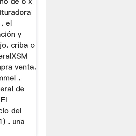
no de 6 x
rituradora
. el
ción y
jo. criba o
neralXSM
mpra venta.
ommel .
eral de
 El
cio del
1) . una