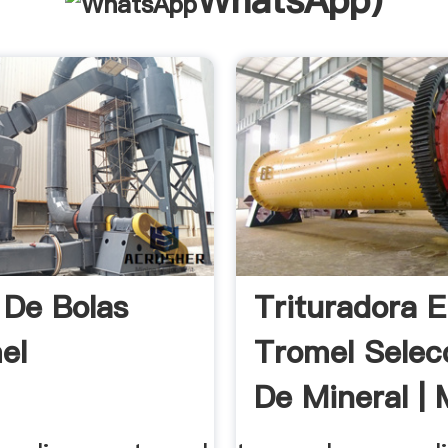
WhatsApp
)
 De Bolas
Trituradora E
el
Tromel Selec
De Mineral | 
...