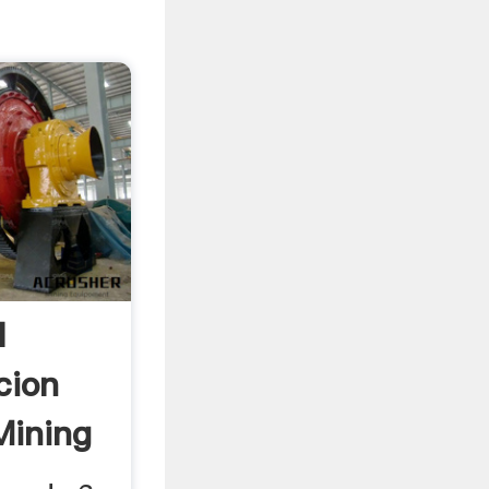
l
cion
Mining