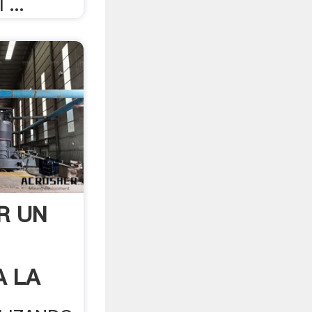
 ...
R UN
A LA