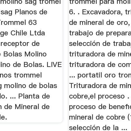
 molino sag tromel
trommel para moli
 sag Planos de
6. . Excavadora, t
Trommel 63
de mineral de oro, 
dge Chile Ltda
trabajo de prepara
 receptor de
selección de traba
 Bolas Molino
trituradora de mi
ino de Bolas. LIVE
trituradora de co
nos trommel
... portatil oro tr
g molino de bolas
Trituradora de min
o. ... Planta de
cobre,el proceso .
n de Mineral de
proceso de benefi
le.
mineral de cobre (
selección de la ...