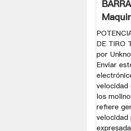
BARRA 
Maquin
POTENCI
DE TIRO T
por Unkno
Enviar est
electrónic
velocidad
los molino
refiere g
velocidad 
expresada