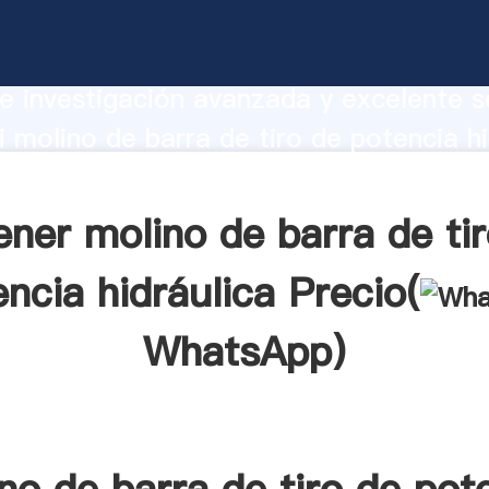
e barra de tiro de potencia hidráulica
te Agarrando fuerte capacidad de prod
e investigación avanzada y excelente se
 molino de barra de tiro de potencia hi
r crea el valor y aporta valores a todo
ner molino de barra de ti
ncia hidráulica Precio(
WhatsApp
)