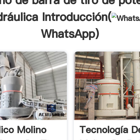
no de barra de tiro de pot
dráulica Introducción(
WhatsApp
)
lico Molino
Tecnología D