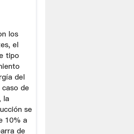
n los
es, el
e tipo
miento
rgía del
 caso de
 la
ucción se
e 10% a
arra de