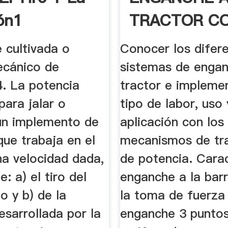
ón1
TRACTOR C
.
e cultivada o
Conocer los difer
ecánico de
sistemas de enga
4. La potencia
tractor e implemen
para jalar o
tipo de labor, uso 
 un implemento de
aplicación con los
que trabaja en el
mecanismos de tr
na velocidad dada,
de potencia. Carac
: a) el tiro del
enganche a la barr
o y b) de la
la toma de fuerza 
esarrollada por la
enganche 3 puntos