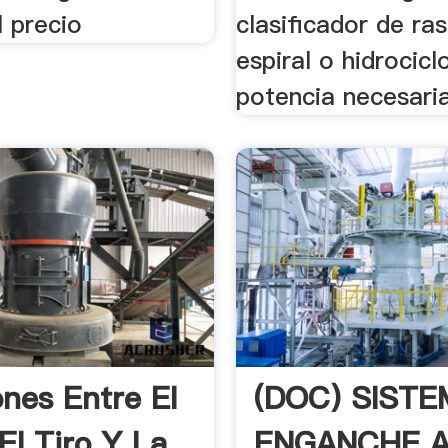
l precio
clasificador de rast
espiral o hidrociclo
potencia necesaria 
ones Entre El
(DOC) SISTE
El Tiro Y La
ENGANCHE 