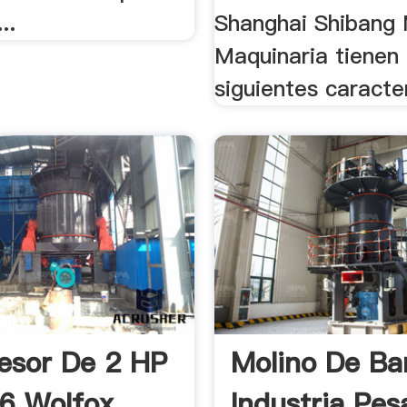
..
Shanghai Shibang 
Maquinaria tienen 
siguientes caracter
esor De 2 HP
Molino De Ba
6 Wolfox
Industria Pes