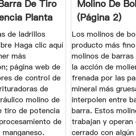
Barra De Tiro
Molino De Bo
encia Planta
(página 2)
s de ladrillos
Los molinos de bo
bre Haga clic aquí
producto más fino
ner más
molinos de barras 
ón; página web de
la acción de moli
ores de control de
frenada por las pa
rituradoras de
mineral más grues
dráulico molino de
interpolen entre b
e tiro de potencia
barra. Estos molin
 procesamiento de
trabajan y operan 
e manganeso.
cerrado con algún