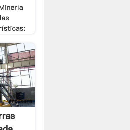
Minería
las
ísticas:
rras
ada