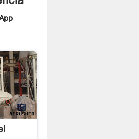
encia
el