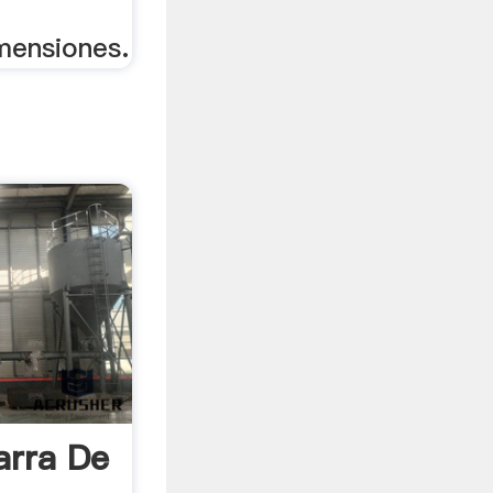
mensiones.
arra De