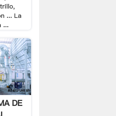
rillo,
n ... La
...
MA DE
AL