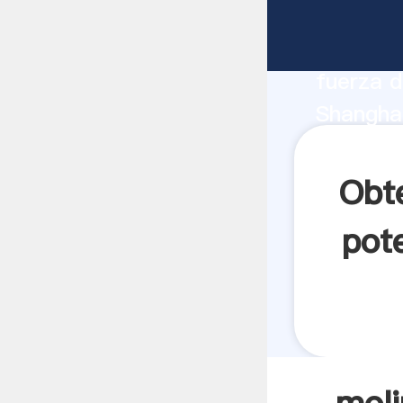
molino d
fabrican
fuerza d
Shanghai
proveedo
clientes.
Obte
pote