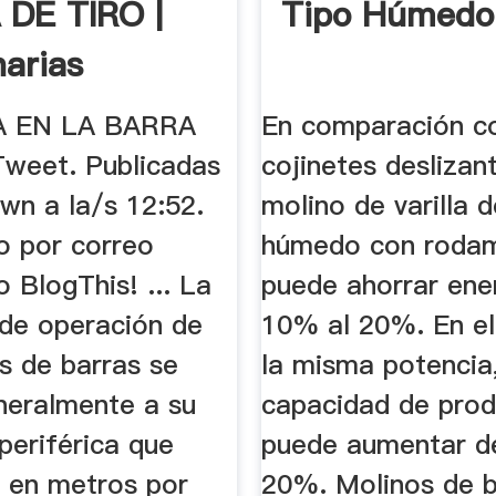
DE TIRO |
Tipo Húmedo
arias
A EN LA BARRA
En comparación co
weet. Publicadas
cojinetes deslizant
wn a la/s 12:52.
molino de varilla d
o por correo
húmedo con roda
o BlogThis! ... La
puede ahorrar ene
 de operación de
10% al 20%. En el
s de barras se
la misma potencia,
eneralmente a su
capacidad de prod
periférica que
puede aumentar d
 en metros por
20%. Molinos de b