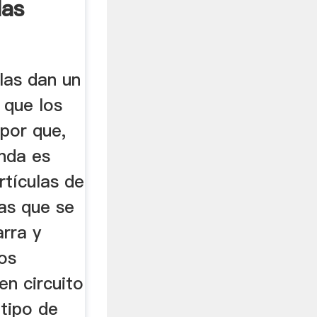
las
las dan un
 que los
por que,
enda es
rtículas de
as que se
arra y
os
en circuito
 tipo de