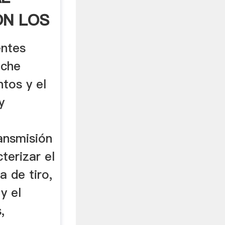
ON LOS
entes
nche
tos y el
y
ansmisión
terizar el
a de tiro,
y el
,