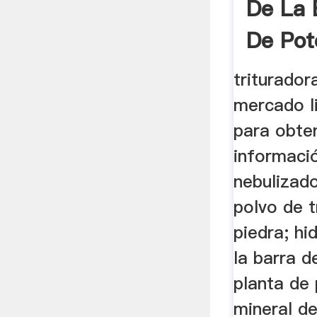
De La 
De Pot
...
trituradora
mercado li
para obte
informaci
nebulizad
polvo de t
piedra; hi
la barra d
planta de
mineral d