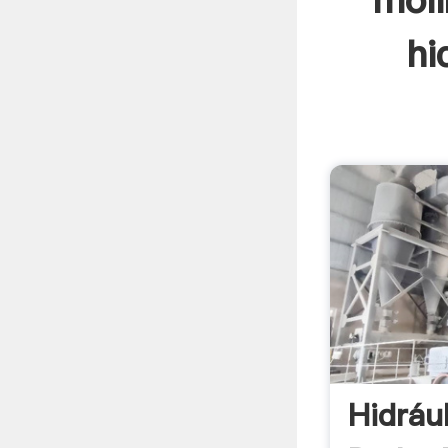
moli
hi
Hidráu