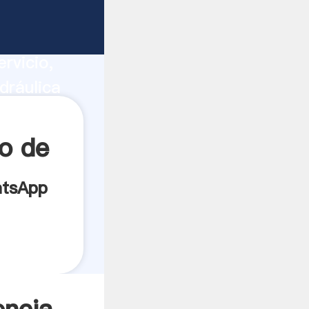
ucción,
rvicio,
dráulica
s los
ro de