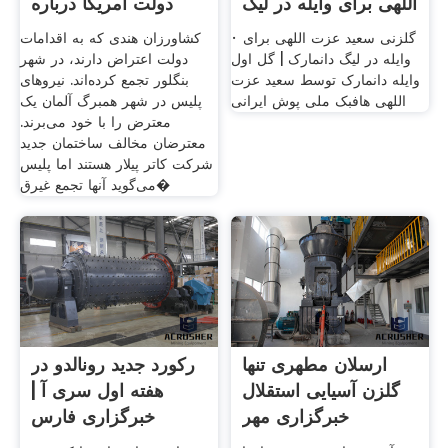
اللهی برای وایله در لیگ
دولت آمریکا درباره
دانمارک
· گلزنی سعید عزت اللهی برای
کشاورزان هندی که به اقدامات
وایله در لیگ دانمارک | گل اول
دولت اعتراض دارند، در شهر
وایله دانمارک توسط سعید عزت
بنگلور تجمع کرده‌اند. نیروهای
اللهی هافبک ملی پوش ایرانی
پلیس در شهر همبرگ آلمان یک
معترض را با خود می‌برند.
معترضان مخالف ساختمان جدید
شرکت کاتر پیلار هستند اما پلیس
می‌گوید آنها تجمع غیرق�
ارسلان مطهری تنها
رکورد جدید رونالدو در
گلزن آسیایی استقلال
هفته اول سری آ |
خبرگزاری مهر
خبرگزاری فارس