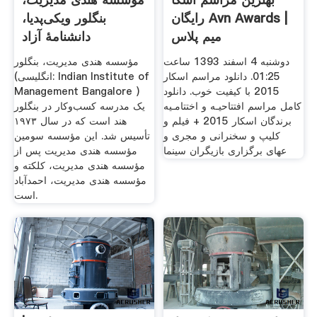
رایگان Avn Awards |
بنگلور ویکی‌پدیا،
میم پلاس
دانشنامهٔ آزاد
دوشنبه 4 اسفند 1393 ساعت
مؤسسه هندی مدیریت، بنگلور
01:25. دانلود مراسم اسکار
(انگلیسی: Indian Institute of
2015 با کیفیت خوب. دانلود
Management Bangalore ‎)
کامل مراسم افتتاحیـه و اختتامـیه
یک مدرسه کسب‌وکار در بنگلور
برندگان اسکار 2015 + فیلم و
هند است که در سال ۱۹۷۳
کلیپ و سخنرانی و مجری و
تأسیس شد. این مؤسسه سومین
عهای برگزاری بازیگران سینما
مؤسسه هندی مدیریت پس از
مؤسسه هندی مدیریت، کلکته و
مؤسسه هندی مدیریت، احمدآباد
است.