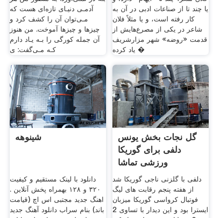
یا چند تا از صناعات ادبی در آن به
آدمـی دنیـای تازه‌ای هست که
کار رفته است، و یا مثلاً فلان
مـی‌توان آن را کشف کرد و
شاعر در یکی از مصرع‌هایش از
چیزها و چیزها آموخت. من هنوز
قدمت «روضه» شهر مزارشریف
آن جمله کورگی را بـه یـاد دارم
یاد کرده �
کـه مـی‌گفت: ی
گل نجات بخش یونس
شینوهه
دلفی برای گوریکا
ورزشی تماشا
دلفی با گلزنی ناجی گوریکا شد
دانلود با لینک مستقیم و کیفیت
از هفته پنجم رقابت های لیگ
۳۲۰ و ۱۲۸ بهمراه پخش آنلاین .
فوتبال کرواسی گوریکا میزبان
اهنگ جدید مجتبی اس اچ (قیامت
ایسترا بود و این دیدار با تساوی 2
باند) بنام سراب دانلود آهنگ جدید