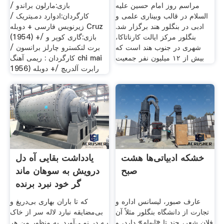
مراسم روز امام حسین علیه
بازی:مارلون براندو /
السلام در قالب وبیناری علمی و
کارگردان:ادوارد دمـیتریک /
ادبی در بنگلور هند برگزار شد.
زیرنویس فارسی + دوبله Cruz
بنگلور مرکز ایالت کارناتاکا،
(1954) +/ بازی:گاری کوپر و
شهری در جنوب هند است که
برت لنکسترو چارلز برانسون /
بیش از ۱۲ میلیون نفر جمعیت
کارگردان : ریمی آهنگ chi mai
رابرت آلدریچ /+ دوبله (1956
خشکه‌ ادبیاتی‌ها هشت
یادداشت بقایی آه دل
صبح
درویش به سوهان ماند
گر خود نبرد برنده
عارف صبور، لیسانس اداره و
که تا باران بهاری بی‌دریغ و
تجارت از دانشگاه بنگلور مثلاً آن
بی‌مضایقه نبارد لاله سر از خاک
فلان شعر، چند تا «ایهام» دارد، و
بـه در نمـی‌آورد. به منظور من هر