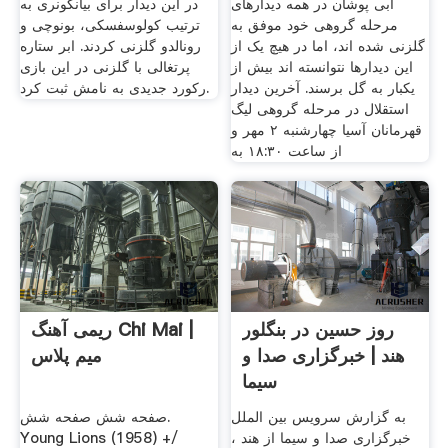
آبی پوشان در همه دیدارهای
در این دیدار برای بیانکونری به
مرحله گروهی خود موفق به
ترتیب کولوسفسکی، بونوچی و
گلزنی شده اند، اما در هیچ یک از
رونالدو گلزنی کردند. ابر ستاره
این دیدارها نتوانسته اند بیش از
پرتغالی با گلزنی در این بازی
یکبار به گل برسند. آخرین دیدار
رکورد جدیدی به نامش ثبت کرد.
استقلال در مرحله گروهی لیگ
قهرمانان آسیا چهارشنبه ۲ مهر و
از ساعت ۱۸:۳۰ به
روز حسین در بنگلور
ریمی آهنگ Chi Mai |
هند | خبرگزاری صدا و
میم پلاس
سیما
به گزارش سرویس بین الملل
صفحه شش صفحه شش.
خبرگزاری صدا و سیما از هند ،
Young Lions (1958) +/