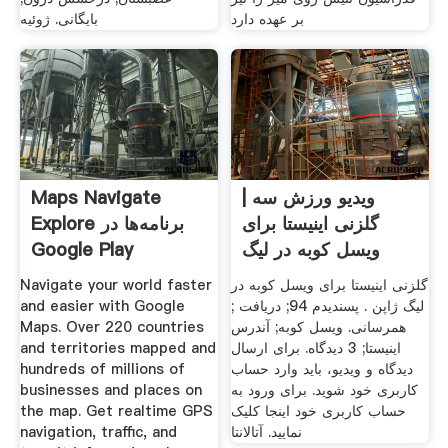
بر عهده دارد
بایگانی. ژوئیه
ویدیو ورزش سه |
Maps Navigate
گلزنی اینیستا برای
Explore برنامه‌ها در
ویسل کوبه در لیگ
Google Play
ژاپن
گلزنی اینیستا برای ویسل کوبه در
Navigate your world faster
لیگ ژاپن . پسندیدم 94; دریافت ;
and easier with Google
همرسانی. ویسل کوبه; آندرس
Maps. Over 220 countries
اینیستا; 3 دیدگاه. برای ارسال
and territories mapped and
دیدگاه و ویدیو، باید وارد حساب
hundreds of millions of
کاربری خود شوید. برای ورود به
businesses and places on
حساب کاربری خود اینجا کلیک
the map. Get realtime GPS
نمایید. آتالانتا
navigation, traffic, and