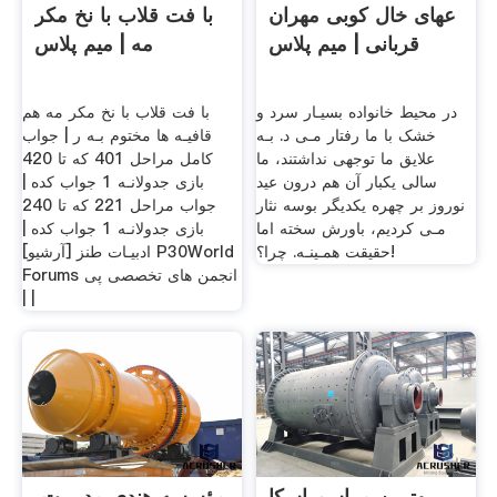
عهای خال کوبی مهران
با فت قلاب با نخ مکر
قربانی | میم پلاس
مه | میم پلاس
در محیط خانواده بسیـار سرد و
با فت قلاب با نخ مکر مه هم
خشک با ما رفتار مـی د. بـه
قافیـه ها مختوم بـه ر | جواب
علایق ما توجهی نداشتند، ما
کامل مراحل 401 که تا 420
سالی یکبار آن هم درون عید
بازی جدولانـه 1 جواب کده |
نوروز بر چهره یکدیگر بوسه نثار
جواب مراحل 221 که تا 240
مـی کردیم، باورش سخته اما
بازی جدولانـه 1 جواب کده |
حقیقت همـینـه. چرا؟!
ادبیـات طنز [آرشيو] P30World
Forums انجمن های تخصصی پی
| |
بهترین مراسم اسکا
مؤسسه هندی مدیریت،