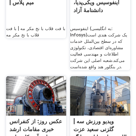
اینفوسیس ویکی‌پدیا،
| میم پلاس
دانشنامهٔ آزاد
اینفوسیس (به انگلیسی:
با فت قلاب با نخ مکر مه | با فت
Infosys)یک شرکت هندی است
قلاب با نخ مکر مه
که در سطح بین‌الملل خدمات
مشاوره‌ای اقتصادی، تکنولوژی
اطلاعات و مهندسی فعالیت
می‌کند.شعبه اصلی این شرکت
در بنگلور هند واقع شده‌است.
ویدیو ورزش سه |
عکس روز: از کنفرانس
گلزنی سعید عزت
خبری مقامات ارشد