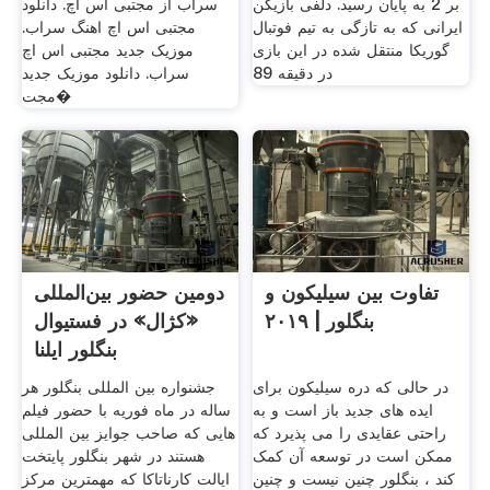
بر 2 به پایان رسید. دلفی بازیکن
سراب از مجتبی اس اچ. دانلود
ایرانی که به تازگی به تیم فوتبال
مجتبی اس اچ اهنگ سراب.
گوریکا منتقل شده در این بازی
موزیک جدید مجتبی اس اچ
در دقیقه 89
سراب. دانلود موزیک جدید
مجت�
تفاوت بین سیلیکون و
دومین حضور بین‌المللی
بنگلور | ۲۰۱۹
«کژال» در فستیوال
بنگلور ایلنا
در حالی که دره سیلیکون برای
جشنواره بین المللی بنگلور هر
ایده های جدید باز است و به
ساله در ماه فوریه با حضور فیلم
راحتی عقایدی را می پذیرد که
هایی که صاحب جوایز بین المللی
ممکن است در توسعه آن کمک
هستند در شهر بنگلور پایتخت
کند ، بنگلور چنین نیست و چنین
ایالت کارناتاکا که مهمترین مرکز