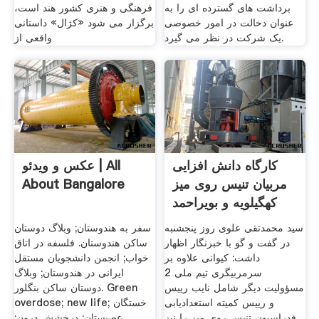
برداشت های گسترده ای را به
فرهنگی و هنری کشور هند است،
عنوان دخالت در امور خصوصی
برگزار می شود «کژال» داستانی
یک شرکت در نظر می گیرد.
واقعی از
کارگاه دانش افزایی
عکس و ویدئو | All
مربیان تنیس روی میز
About Bangalore
کهگیلویه و بویراحمد
سید محمدتقی علوی روز پنجشنبه
سفر به هندوستان; وبلاگ دوستان
در گفت و گو با خبرنگار اظهار
ساکن هندوستان. فلسفه در اتاق
داشت: کیوانی علاوه بر
خواب; انجمن دانشجویان مستقل
سرمربیگری تیم ملی 2
ایرانی در هندوستان; وبلاگ
مسؤولیت دیگر شامل نایب رییس
دوستان ساکن بنگلور. Green
و رییس کمیته استعدادیابی
overdose; new life; خستگان
فدراسیون تنیس روی میز را نیز
عصبستان; درخشش درون;