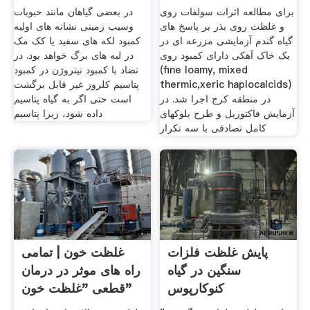
خاک
برای مطالعه اثرات سولفات روی
در بعضی گیاهان مانند حبوبات
و غلظت روی بذر بر پاسخ های
وسیب زمینی نشانه های اولیه
گیاه گندم آزمایشی مزرعه ای در
کمبود لکه های سفید یا کک مک
یک خاک آهکی دارای کمبود روی
در لبه های برگ خواهد بود. در
(fine loamy, mixed
تضاد با کمبود نیتروژن در کمبود
thermic,xeric haplocalcids)
پتاسیم کلروز غیر قابل برگشت
در منطقه کرج اجرا شد. در
است حتی اگر به گیاه پتاسیم
آزمایش فاکتوریل و طرح بلوکهای
داده شود، زیرا پتاسیم
کامل تصادفی با سه تکرار
پایش غلظت فلزات
غلظت خون | تمامی
سنگین در گیاه
راه های موثر در درمان
کنوکارپوس
قطعی "غلظت خون"
(Conocarpus