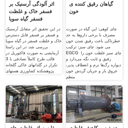
گیاهان رقیق کننده ی
اثر آلودگی آرسنیک بر
خون
فسفر خاک و غلظت
فسفر گیاه سویا
چای کوهی: این گیاه در صورت
در این تحقیق اثر متقابل آرسنیک
مصرف با برخی داروها به حد
و فسفر بر فسفر قابل دسترس
خطرناکی باعث رقیق شدن خون
خاک و غلظت فسفر در گیاه سویا
می شود. چای سبز: ترکیب‎
بررسی شد. در این راستا
EGCG ‎ چای سبز غلظت خون را
آزمایشی به صورت فاکتوریل در
‏رقیق ‏و ثابت نگه می‌دارد و
قالب طرح کاملاً تصادفی با 3
دیواره رگ‌ها نرم و انعطاف پذیر،
تکرار در گلدان­های خاکی گلخانه
عروق باز و جریان گردش خون
پژوهشکده کشاورزی هسته­ای
منظم
تصفیه و کاهش غلظت
مقایسه اثر غلظت های