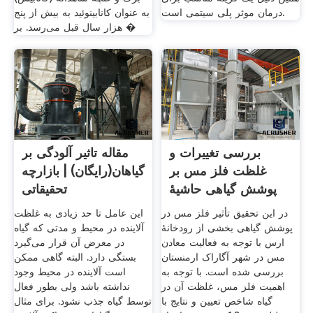
درمان موثر پلی سیتمی است.
به عنوان کانابینوئید به بیش از پنج
هزار سال قبل می‌رسد. بر �
بررسی تغییرات و
مقاله تاثیر آلودگی بر
غلظت فلز مس بر
گیاهان(رایگان) | بازارچه
پوشش گیاهی حاشیۀ
تحقیقاتی
ارس با
در این تحقیق تأثیر فلز مس در
این عامل تا حد زیادی به غلظت
پوشش گیاهی بخشی از رودخانۀ
آلاینده در محیط و مدتی که گیاه
ارس با توجه به فعالیت معادن
در معرض آن قرار می‌گیرد
مس در شهر آگاراک ارمنستان
بستگی دارد. البته گاهی ممکن
بررسی شده است. با توجه به
است آلاینده در محیط وجود
اهمیت فلز مس، غلظت آن در
نداشته باشد ولی بطور فعال
گیاه شاخص تعیین و نتایج با
توسط گیاه جذب نشود. برای مثال