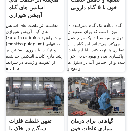
خون با 6 گیاه دارویی
اسانس های گیاه
آویشن شیرازی
(zataria
گیاه باباآدم یک گیاه تمیزکننده ی
مقایسه اثر غلظت های اسانس
ویژه است که برای تصفیه ی
های گیاه آویشن شیرازی
خون و سیستم لنفاتیک موثر عمل
(zataria ra boiss ) و خالواش
می‌کند. می‌توانید این گیاه را از
(mentha pulegium) به تنهایی
عطاری ها تهیه کنید. بابا آدم باعث
و ترکیب با داروی نیستاتین بر
پاکسازی بدن و بهبود جریان خون
رشد قارچ کاندیداآلبیکنس جداشده
شده و از احتباس آب در سلول ها
از عفونت واژینیت در شرایط
و نفخ و
invitro
گیاهانی برای درمان
تعیین غلظت فلزات
بیماری غلظت خون
سنگین در خاک با