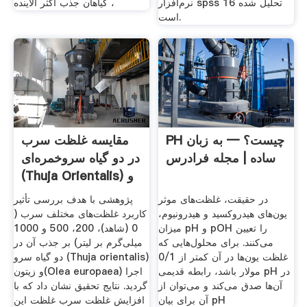
نرم‌افزار spss 16 تحلیل شده
، گیاهان جذب اکثر آلاینده
است.
PH چیست؟ — به زبان
مقایسه غلظت سرب
ساده | مجله فرادرس
در دو گیاه سروخمره‌ای
(Thuja Orientalis) و
در حقیقت، غلظت‌های موثر
پژوهشی با هدف بررسی تأثیر
یون‌های هیدروکسید و هیدرونیوم،
کاربرد غلظت‌های مختلف سرب (
میزان pH و pOH را تعیین
0 (شاهد)، 200، 500 و 1000
می‌کنند. برای محلول‌هایی که
میلی‌گرم بر لیتر) بر جذب آن در
غلظت یون‌ها در آن کمتر از 0/1
دو گیاه سرو (Thuja orientalis)
مولار باشد، رابطه قدیمی pH در
و زیتون(Olea europaea) اجرا
آن‌ها صدق می‌کند و می‌توان از
گردید. نتایج تحقیق نشان داد که با
آن‌ برای بیان ‌pH
افزایش غلظت سرب غلظت این