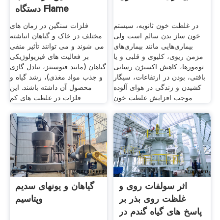
دستگاه Flame
Atomic
در غلظت خون ثانويه، سيستم
فلزات سنگین در زمان های
خون ساز بدن سالم است ولی
مختلف در خاک و گیاهان انباشته
بيماری‌هايی مانند بيماری‌های
می شوند و می توانند تأثیر منفی
مزمن ريوی، كليوی و قلبی و یا
بر فعالیت های فیزیولوژیکی
تومورها، کاهش اکسیژن رسانی
گیاهان (مانند فتوسنتز، تبادل گازی
بافتی، بودن در ارتفاعات، سیگار
و جذب مواد مغذی)، رشد گیاه و
کشیدن و زندگی در هوای آلوده
محصول آن داشته باشند. این
موجب افزایش غلظت خون
فلزات در غلظت های کم
اثر سولفات روی و
گیاهان و یونهای سدیم
غلظت روی بذر بر
وپتاسیم
پاسخ های گیاه گندم در