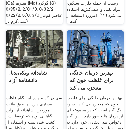
زیست از جمله فلزات سنگین،
(Ca) منیزیم (Mg) گوگرد (S)
مواد نفتی و علف‌کش‌ها استفاده
0/35/2. 2/01/0. 0/32/2.
می‌شود (۱۲). امروزه استفاده از
0/22/2. 5/0. 3/0 ‌عناصر کم‌نیاز
گیاهان
(میلی‌گرم در
بهترین درمان خانگی
شاه‌دانه ویکی‌پدیا،
برای غلظت خون که
دانشنامهٔ آزاد
معجزه می کند
بهترین درمان خانگی برای غلظت
سی در گونه ماده این گیاه غلظت
خون که معجزه می کند . سیر،
بیشتری دارد. بر طبق بیانات
یگ گیاه است که در مجموعه ای
مورخین، شاهدانه از اولین
از درمان ها حضور دارد ، این گیاه
گیاهانی بوده که توسط بشر
،خواص ضد انعقادی خون دارد به
کشت شده‌است و استفاده از
همین دلیل یک گزینه مناسب برای
برگ و غنچه شاهدانه (کانابیس)