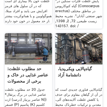
"پایش غلظت فلزات سنگین در
غلظت خون بالا بیماری ای است
گیاه کنوکارپوس (Conocarpus
که در آن سلول های قرمز
erectus) در مناطق مختلف
افزایش می یابند و افراد مبتلا،
شهر صنعتی آبادان". نشریه محیط
هموگولوبین و یا هماتوکریت بیشتر
زیست طبیعی, 72, 2, 1398,
از حد معمول در خون خود دارند.
143157. doi: /
گیاه‌پالایی ویکی‌پدیا،
:حد مطلوب غلظت
دانشنامهٔ آزاد
عناصر غذایی در خاک و
برخی از محصولات
باغی
گیاه‌پالایی فناوری جدیدی است که
جدول 20 حد مطلوب غلظت
در آن از گیاهان مقاوم برای حذف
عناصر غذایی در برگ پرتقال*
یا کاهش غلظت آلاینده‌های آلی،
عناصر پرنیاز (درصد) ازت N))
معدنی و ترکیبات خطرناک محیط
فسفر (P) پتاسیم (K) کلسیم