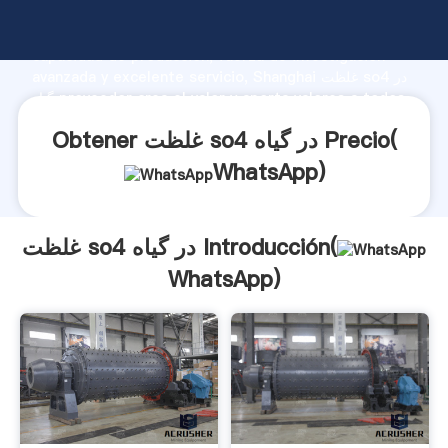
غلظت so4 در گیاه fabricante Agarrando fuerte
capacidad de producción, fuerza de investigación
avanzada y excelente servicio, Shanghai غلظت so4 در
گیاه proveedor crea el valor y aporta valores a todos
los clientes.
Obtener غلظت so4 در گیاه Precio(
WhatsApp
)
غلظت so4 در گیاه Introducción(
WhatsApp
)