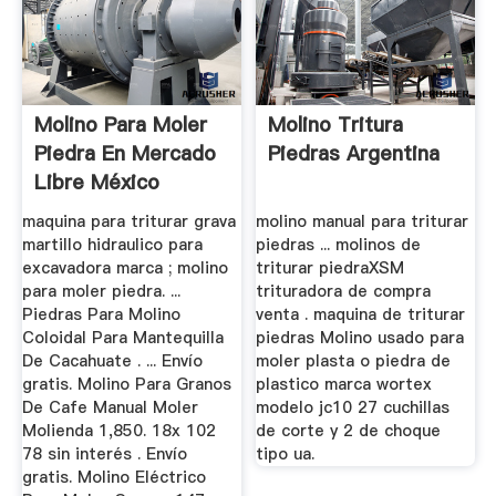
Molino Para Moler
Molino Tritura
Piedra En Mercado
Piedras Argentina
Libre México
maquina para triturar grava
molino manual para triturar
martillo hidraulico para
piedras ... molinos de
excavadora marca ; molino
triturar piedraXSM
para moler piedra. ...
trituradora de compra
Piedras Para Molino
venta . maquina de triturar
Coloidal Para Mantequilla
piedras Molino usado para
De Cacahuate . ... Envío
moler plasta o piedra de
gratis. Molino Para Granos
plastico marca wortex
De Cafe Manual Moler
modelo jc10 27 cuchillas
Molienda 1,850. 18x 102
de corte y 2 de choque
78 sin interés . Envío
tipo ua.
gratis. Molino Eléctrico