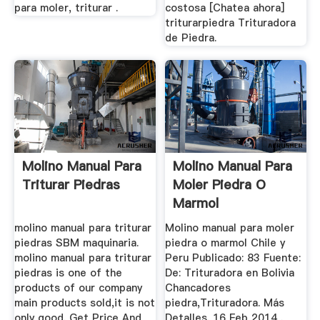
para moler, triturar .
costosa [Chatea ahora]
triturarpiedra Trituradora
de Piedra.
Molino Manual Para
Molino Manual Para
Triturar Piedras
Moler Piedra O
Marmol
molino manual para triturar
Molino manual para moler
piedras SBM maquinaria.
piedra o marmol Chile y
molino manual para triturar
Peru Publicado: 83 Fuente:
piedras is one of the
De: Trituradora en Bolivia
products of our company
Chancadores
main products sold,it is not
piedra,Trituradora. Más
only good. Get Price And
Detalles. 16 Feb 2014 .