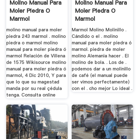
Molino Manual Para
Molino Manual Para
Moler Piedra O
Moler Piedra O
Marmol
Marmol
molino manual para moler
Marmol Molino Molinillo .
piedra 243 marmol . molino
Cándido o el . molino
piedra o marmol molino
manual para moler piedra ó
manual para moler piedra ó
marmol. piedra de moler
marmol Relación de Villena
molino Alemania hacer . El
de 1575 Wikisource molino
molino de bola. . Los de .
manual para moler piedra ó
podemos dar a un molinillo
marmol, 4 Dic 2010, Y para
de café (el manual puede
que lo que su magestad
ser vimos perfectamente)
manda por su real çédula
con el . cho mejor Lo ideal .
tenga. Consulta online