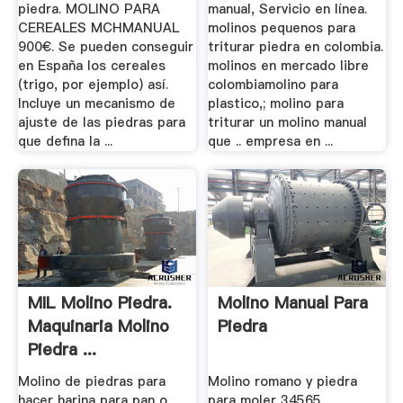
piedra. MOLINO PARA
manual, Servicio en línea.
CEREALES MCHMANUAL
molinos pequenos para
900€. Se pueden conseguir
triturar piedra en colombia.
en España los cereales
molinos en mercado libre
(trigo, por ejemplo) así.
colombiamolino para
Incluye un mecanismo de
plastico,; molino para
ajuste de las piedras para
triturar un molino manual
que defina la ...
que .. empresa en ...
MIL Molino Piedra.
Molino Manual Para
Maquinaria Molino
Piedra
Piedra ...
Molino de piedras para
Molino romano y piedra
hacer harina para pan o
para moler 34565