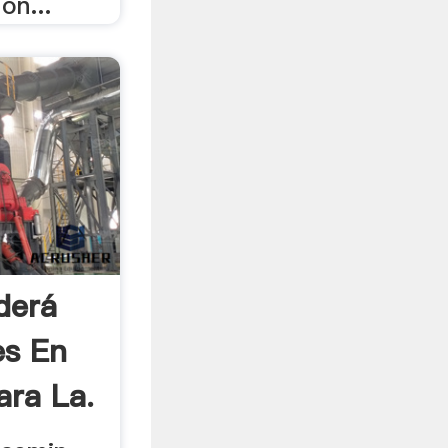
ón...
derá
es En
ara La.