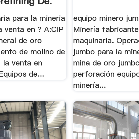
refining De.
ia para la mineria
equipo minero ju
a venta en ? A:CIP
Minería fabricant
neral de oro
maquinaria. Opera
ento de molino de
jumbo para la mine
 la venta en
mina de oro jumb
Equipos de...
perforación equipo
minería...