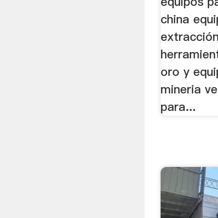
equipos pa
china equi
extracción
herramien
oro y equi
mineria v
para...