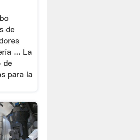
mbo
es de
dores
ria ... La
o de
s para la