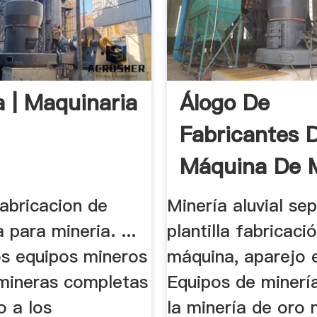
a | Maquinaria
Álogo De
Fabricantes 
Máquina De M
De Oro De.
abricacion de
Minería aluvial se
 para mineria. ...
plantilla fabricaci
s equipos mineros
máquina, aparejo e
 mineras completas
Equipos de minerí
o a los
la minería de oro