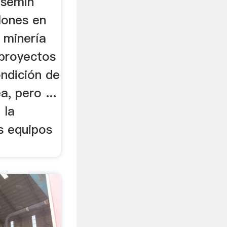
esemin
lones en
 minería
 proyectos
ondición de
, pero ...
 la
s equipos