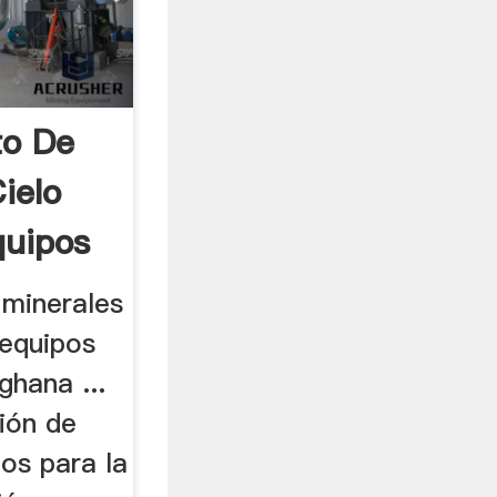
to De
ielo
quipos
minerales
 equipos
ghana ...
ión de
os para la