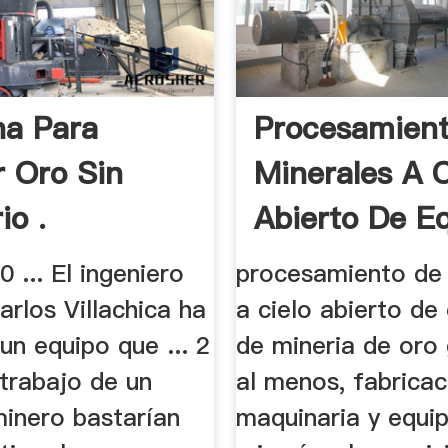
a Para
Procesamien
r Oro Sin
Minerales A C
io .
Abierto De E
De.
0 ... El ingeniero
procesamiento de 
rlos Villachica ha
a cielo abierto de
un equipo que ... 2
de mineria de oro 
trabajo de un
al menos, fabricac
inero bastarían
maquinaria y equip