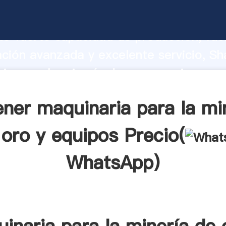
ia para la minería de oro y equipos fa
o fuerte capacidad de producción, fue
ación avanzada y excelente servicio, Sh
ia para la minería de oro y equipos pr
valor y aporta valores a todos los client
ner maquinaria para la mi
 oro y equipos Precio(
WhatsApp
)