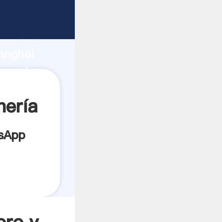
bricante
rza de
anghai
oveedor
es.
nería