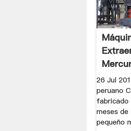
Máquin
Extrae
Mercur
26 Jul 201
peruano Ca
fabricado 
meses de 
pequeño m