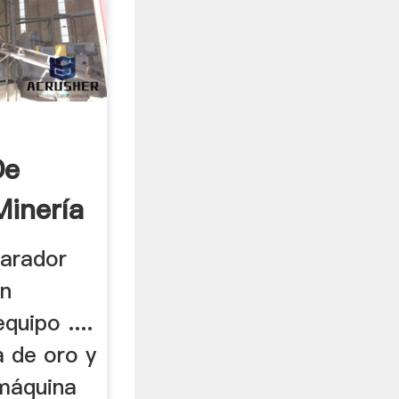
De
inería
parador
ón
quipo ....
a de oro y
 máquina