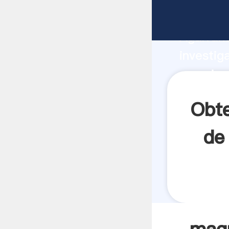
maquinar
Agarrand
investig
maquinar
crea el 
Obte
de