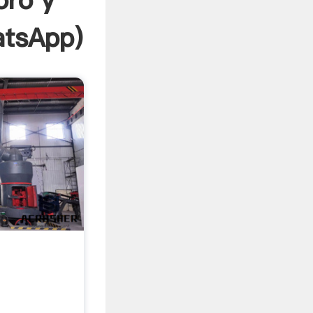
oro y
tsApp
)