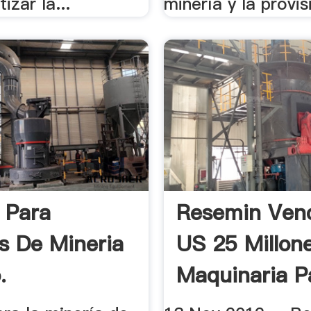
izar la...
minería y la provisi
 Para
Resemin Ven
s De Mineria
US 25 Millon
.
Maquinaria P