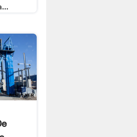
...
De