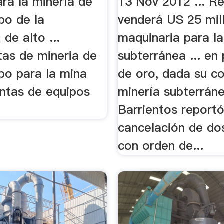
ra la minería de
13 Nov 2012 ... R
po de la
venderá US 25 mil
 de alto ...
maquinaria para la
tas de mineria de
subterránea ... en
po para la mina
de oro, dada su c
entas de equipos
minería subterránea
Barrientos reportó
cancelación de do
con orden de...