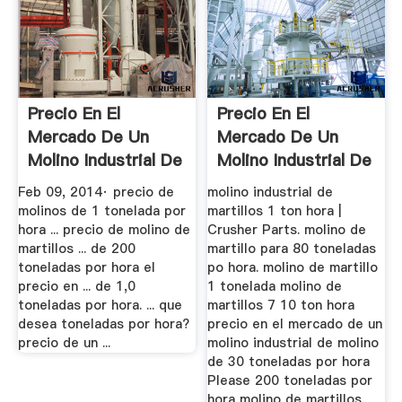
Precio En El
Precio En El
Mercado De Un
Mercado De Un
Molino Industrial De
Molino Industrial De
20 ...
20 ...
Feb 09, 2014· precio de
molino industrial de
molinos de 1 tonelada por
martillos 1 ton hora |
hora ... precio de molino de
Crusher Parts. molino de
martillos ... de 200
martillo para 80 toneladas
toneladas por hora el
po hora. molino de martillo
precio en ... de 1,0
1 tonelada molino de
toneladas por hora. ... que
martillos 7 10 ton hora
desea toneladas por hora?
precio en el mercado de un
precio de un ...
molino industrial de molino
de 30 toneladas por hora
Please 200 toneladas por
hora molino de martillos.