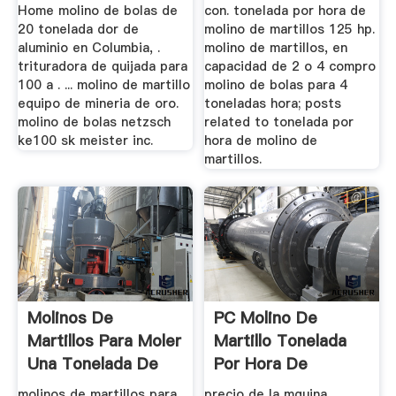
Home molino de bolas de
con. tonelada por hora de
20 tonelada dor de
molino de martillos 125 hp.
aluminio en Columbia, .
molino de martillos, en
trituradora de quijada para
capacidad de 2 o 4 compro
100 a . ... molino de martillo
molino de bolas para 4
equipo de mineria de oro.
toneladas hora; posts
molino de bolas netzsch
related to tonelada por
ke100 sk meister inc.
hora de molino de
martillos.
Molinos De
PC Molino De
Martillos Para Moler
Martillo Tonelada
Una Tonelada De
Por Hora De
Arcillas ...
Capacidad
molinos de martillos para
precio de la mquina