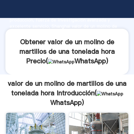
valor de un molino de martillos de una tonelada hora
fabricante Agarrando fuerte capacidad de
producción, fuerza de investigación avanzada y
excelente servicio, Shanghai valor de un molino de
martillos de una tonelada hora proveedor crea el
valor y aporta valores a todos los clientes.
Obtener valor de un molino de
martillos de una tonelada hora
Precio(
WhatsApp
)
valor de un molino de martillos de una
tonelada hora Introducción(
WhatsApp
)