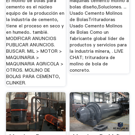
El molino de bolas para
maquinas cemento molino a
cemento es el núcleo
bolas diseño,Soluciones. ...
equipo de la producción en
Usado Cemento Molinos
la industria de cemento,
de BolasTrituradoras
tiene el proceso en seco y
Usado Cemento Molinos
en humedo.. tambié.
de Bolas Como un
MODIFICAR ANUNCIOS
fabricante global líder de
PUBLICAR ANUNCIOS.
productos y servicios para
BUSCAR. MIL > MOTOR >
la industria minera, . LIVE
MAQUINARIA >
CHAT; trituradora de
MAQUINARIA AGRíCOLA >
molino de bola de
OTROS. MOLINO DE
concreto.
BOLAS PARA CEMENTO,
CLINKER.