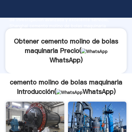
cemento molino de bolas maquinaria fabricante
Agarrando fuerte capacidad de producción, fuerza
de investigación avanzada y excelente servicio,
Shanghai cemento molino de bolas maquinaria
proveedor crea el valor y aporta valores a todos los
clientes.
Obtener cemento molino de bolas
maquinaria Precio(
WhatsApp
)
cemento molino de bolas maquinaria
Introducción(
WhatsApp
)