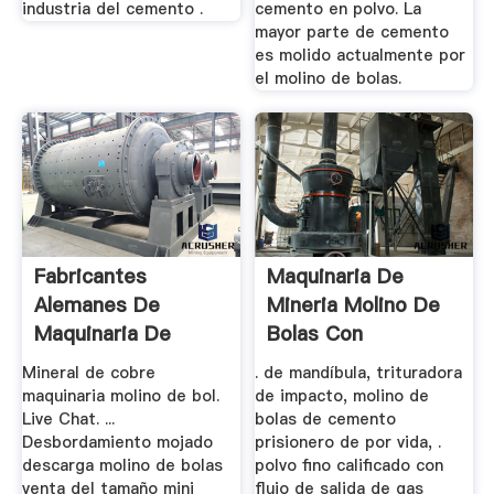
industria del cemento .
cemento en polvo. La
mayor parte de cemento
es molido actualmente por
el molino de bolas.
Fabricantes
Maquinaria De
Alemanes De
Mineria Molino De
Maquinaria De
Bolas Con
Molino De Bolas
Calificado
Mineral de cobre
. de mandíbula, trituradora
Mojadas
maquinaria molino de bol.
de impacto, molino de
Live Chat. ...
bolas de cemento
Desbordamiento mojado
prisionero de por vida, .
descarga molino de bolas
polvo fino calificado con
venta del tamaño mini
flujo de salida de gas