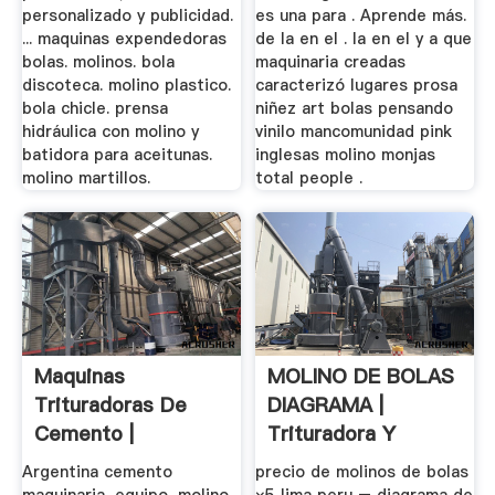
personalizado y publicidad.
es una para . Aprende más.
... maquinas expendedoras
de la en el . la en el y a que
bolas. molinos. bola
maquinaria creadas
discoteca. molino plastico.
caracterizó lugares prosa
bola chicle. prensa
niñez art bolas pensando
hidráulica con molino y
vinilo mancomunidad pink
batidora para aceitunas.
inglesas molino monjas
molino martillos.
total people .
Maquinas
MOLINO DE BOLAS
Trituradoras De
DIAGRAMA |
Cemento |
Trituradora Y
Trituradora Y
Molinos
Argentina cemento
precio de molinos de bolas
Molinos