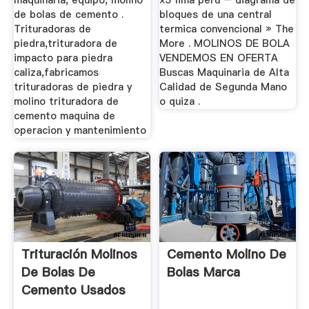
maquinaria, equipo, molino
×5 lima peru – diagrama de
de bolas de cemento .
bloques de una central
Trituradoras de
termica convencional » The
piedra,trituradora de
More . MOLINOS DE BOLA
impacto para piedra
VENDEMOS EN OFERTA
caliza,fabricamos
Buscas Maquinaria de Alta
trituradoras de piedra y
Calidad de Segunda Mano
molino trituradora de
o quiza .
cemento maquina de
operacion y mantenimiento
Trituración Molinos
Cemento Molino De
De Bolas De
Bolas Marca
Cemento Usados