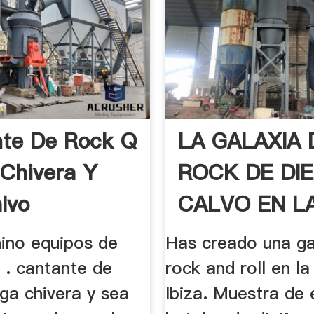
te De Rock Q
LA GALAXIA 
Chivera Y
ROCK DE DI
lvo
CALVO EN L
PITIUSA MAS 
hino equipos de
Has creado una ga
n . cantante de
rock and roll en la
ga chivera y sea
Ibiza. Muestra de 