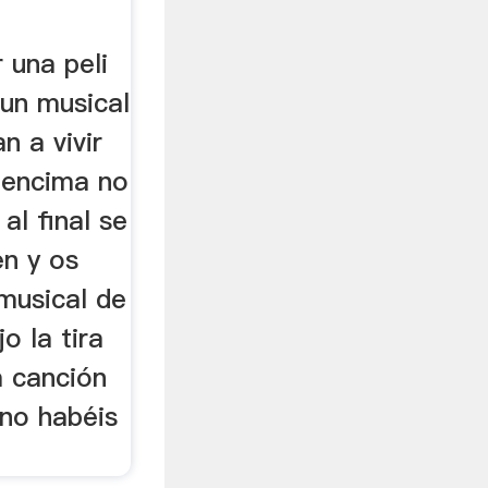
 una peli
 un musical
n a vivir
i encima no
al final se
en y os
musical de
o la tira
a canción
 no habéis