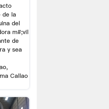
pacto
 de la
uina del
dora m#;vil
ante de
ra y sea
ao,
ima Callao