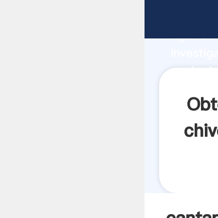
cantante
Agarrand
investig
cantante
crea el 
Obt
chiv