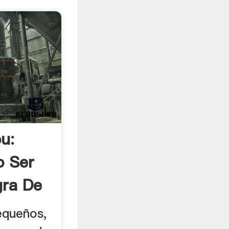
ou:
o Ser
gra De
queños,