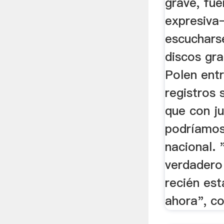
grave, fu
expresiva
escuchars
discos gr
Polen ent
registros 
que con j
podríamos
nacional. 
verdadero
recién est
ahora", co