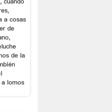
, cuando
res,
a a cosas
er de
ano,
eluche
mos de la
ambién
l
o a lomos