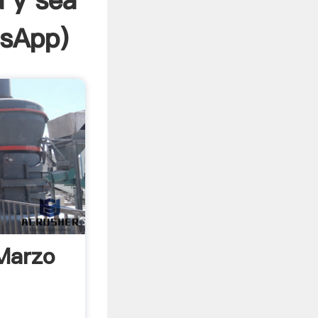
a y sea
sApp
)
Marzo