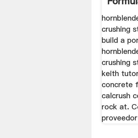
Formul
hornblend
crushing s
build a po
hornblend
crushing s
keith tuto
concrete 
calcrush 
rock at. C
proveedor