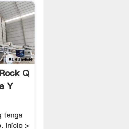
 Rock Q
a Y
q tenga
. Inicio >