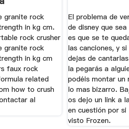
a
e granite rock
El problema de ver
trength in kg cm.
de disney que sea
rtable rock crusher
es que se te queda
e granite rock
las canciones, y s
trength in kg cm
dejas de cantarlas 
rs faux rock
la pegarás a algui
formula related
podéis montar un 
com how to crush
lo mas bizarro. Baj
ontactar al
os dejo un link a l
en cuestión por si
visto Frozen.