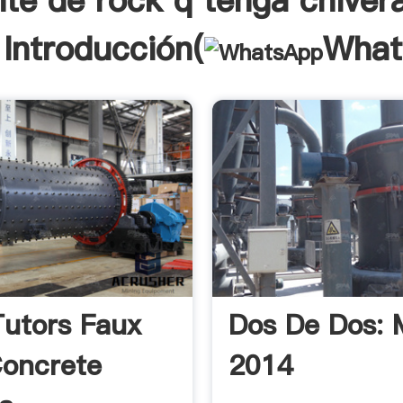
te de rock q tenga chiver
 Introducción(
What
Tutors Faux
Dos De Dos: 
oncrete
2014