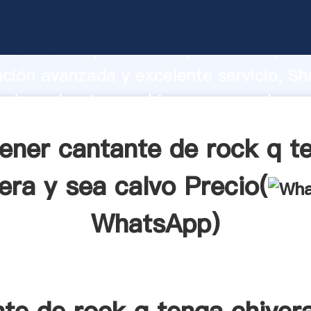
 de rock q tenga chivera y sea calvo f
o fuerte capacidad de producción, fue
ación avanzada y excelente servicio, Sh
 de rock q tenga chivera y sea calvo p
valor y aporta valores a todos los client
ener cantante de rock q t
era y sea calvo Precio(
WhatsApp
)