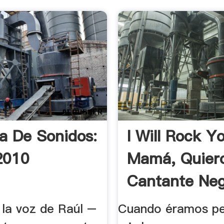
a De Sonidos:
I Will Rock Y
2010
Mamá, Quier
Cantante Ne
Jazz.
 la voz de Raúl –
Cuando éramos pe