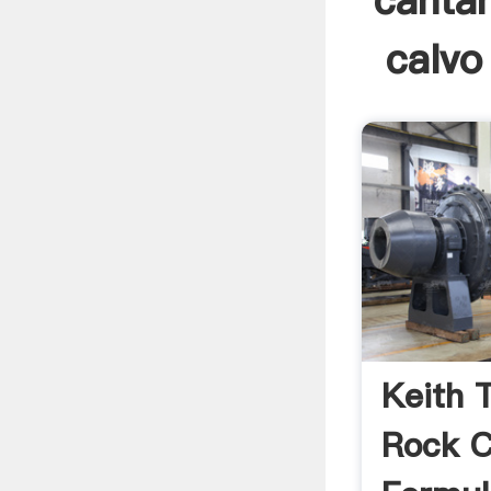
cantan
calvo
Keith 
Rock C