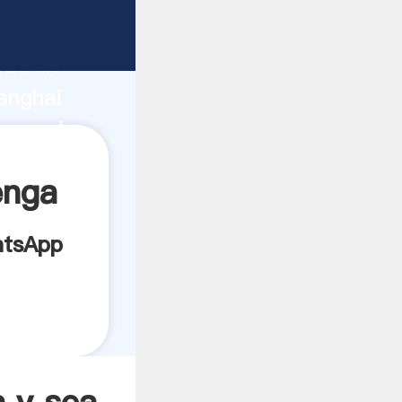
abricante
rza de
anghai
roveedor
es.
enga