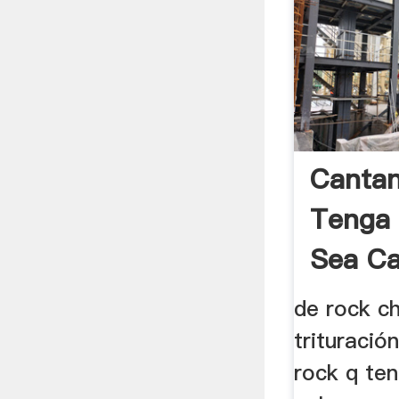
Cantan
Tenga 
Sea Ca
de rock c
trituració
rock q ten