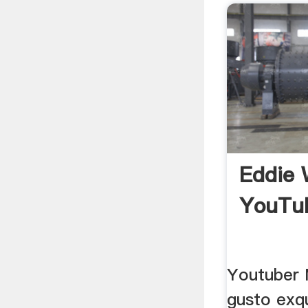
Eddie 
YouTu
Youtuber 
gusto exqu