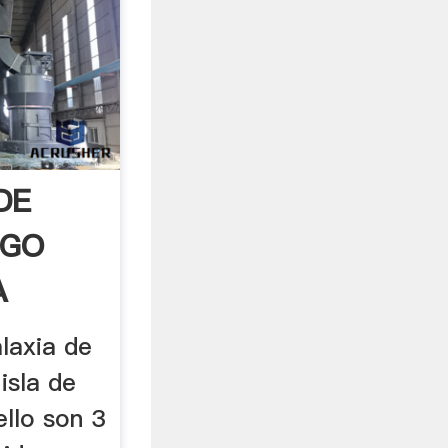
DE
EGO
A
...
laxia de
 isla de
ello son 3