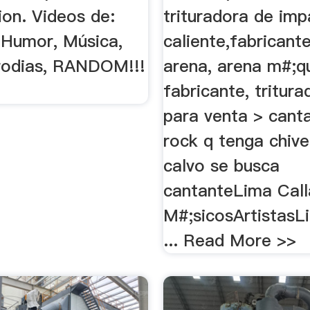
sion. Videos de:
trituradora de im
, Humor, Música,
caliente,fabricante
rodias, RANDOM!!!
arena, arena m#;q
fabricante, tritura
para venta > cant
rock q tenga chive
calvo se busca
cantanteLima Call
M#;sicosArtistasL
... Read More >>