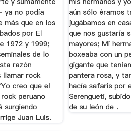
erte y sumamente
mis hermanos y yo
– ya no podía
aún sólo éramos t
e más que en los
jugábamos en cas
abados por El
que nos gustaría s
re 1972 y 1999;
mayores; Mi herm
seminales de lo
boxeaba con un p
usta razón
gigante que tenía
 llamar rock
pantera rosa, y t
"Yo creo que el
hacía safaris por e
 rock peruano
Serengueti, subid
á surgiendo
de su león de .
rrige Juan Luis.