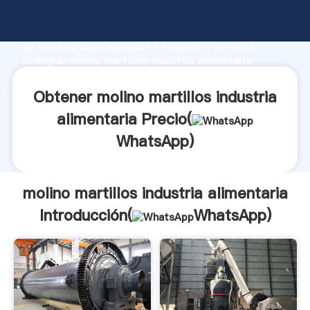
molino martillos industria alimentaria fabricante
Agarrando fuerte capacidad de producción, fuerza
de investigación avanzada y excelente servicio,
Shanghai molino martillos industria alimentaria
proveedor crea el valor y aporta valores a todos los
clientes.
Obtener molino martillos industria
alimentaria Precio(
WhatsApp
)
molino martillos industria alimentaria
Introducción(
WhatsApp
)