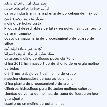
پخت سنگ آهن برای کوره بلند
فرآیند حسابداری آفریقای جنوبی
de oro industria minera planta de porcelana de méxico
نمودار مدیریت زنجیره تامین
molino de bolas torta
Proguard desechables de látex en polvo- sin guantes- x
de gran tamaño
costo de maquinaria de procesamiento de cuarzo de
sílice
گچ به عنوان ماده اولیه کود
سنگ شکن بار برای فروش استرالیا
catalogo molino de discos potencia 70hp
china 2012 hsm nuevo tipo de ahorro de energía molino
de bolas
c 243 mo trabajo vertical molino de crudo
maquina chancadora de cuarzo colombia
china planta de procesamiento de arcilla
cilindros hidraulicos para flotacion molinos cañeros
tiendas de venta de molinos de toma de fuerza en leon
guanajuato
cuanto es un molino de estampillas