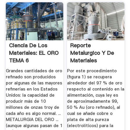
Ciencia De Los
Reporte
Materiales: EL ORO
Metalurgico Y De
TEMA 6
Materiales
Recuperación De ...
Grandes cantidades de oro
Por este procedimiento
refinado son producidos
(figura 1) se recupera
por algunas de las mayores
alrededor del 97 % de oro
refinerías en los Estados
respecto al contenido en la
Unidos: la capacidad de
alimentación, cuya ley es
producir más de 10
de aproximadamente 99,
millones de onzas troy de
50 % Au (oro refinado), al
cada año es algo normal. ...
cual se añade cobre o
METALURGIA DEL ORO ...
plata de alta pureza
(aunque algunas pasan de 1
(electrolíticos) para la