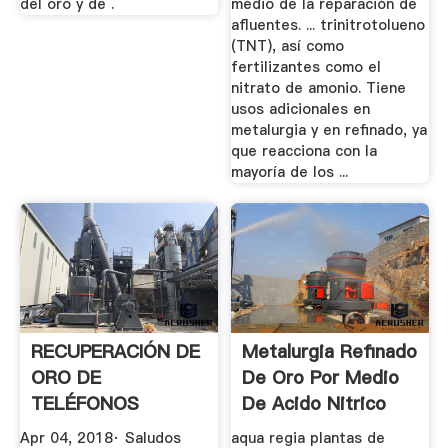
del oro y de .
medio de la reparación de
afluentes. ... trinitrotolueno
(TNT), así como
fertilizantes como el
nitrato de amonio. Tiene
usos adicionales en
metalurgia y en refinado, ya
que reacciona con la
mayoría de los ...
RECUPERACIÓN DE
Metalurgia Refinado
ORO DE
De Oro Por Medio
TELÉFONOS
De Acido Nitrico
CELULARES. PASO
Apr 04, 2018· Saludos
aqua regia plantas de