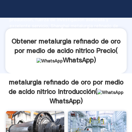
metalurgia refinado de oro por medio de acido
nitrico fabricante Agarrando fuerte capacidad de
producción, fuerza de investigación avanzada y
excelente servicio, Shanghai metalurgia refinado de
oro por medio de acido nitrico proveedor crea el
valor y aporta valores a todos los clientes.
Obtener metalurgia refinado de oro
por medio de acido nitrico Precio(
WhatsApp
)
metalurgia refinado de oro por medio
de acido nitrico Introducción(
WhatsApp
)