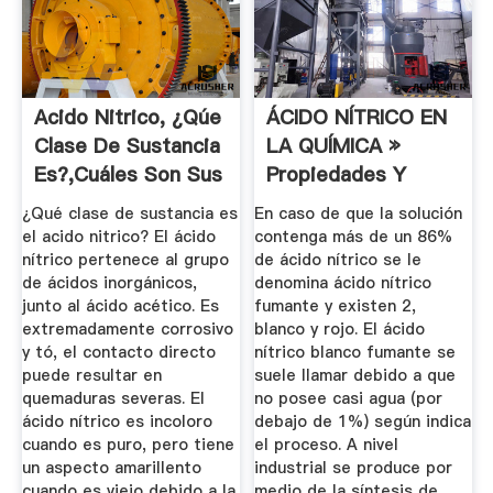
Acido Nitrico, ¿Qúe
ÁCIDO NÍTRICO EN
Clase De Sustancia
LA QUÍMICA »
Es?,Cuáles Son Sus
Propiedades Y
...
Usos
¿Qué clase de sustancia es
En caso de que la solución
el acido nitrico? El ácido
contenga más de un 86%
nítrico pertenece al grupo
de ácido nítrico se le
de ácidos inorgánicos,
denomina ácido nítrico
junto al ácido acético. Es
fumante y existen 2,
extremadamente corrosivo
blanco y rojo. El ácido
y tó, el contacto directo
nítrico blanco fumante se
puede resultar en
suele llamar debido a que
quemaduras severas. El
no posee casi agua (por
ácido nítrico es incoloro
debajo de 1%) según indica
cuando es puro, pero tiene
el proceso. A nivel
un aspecto amarillento
industrial se produce por
cuando es viejo debido a la
medio de la síntesis de