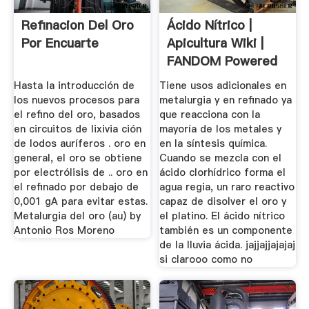
Refinacion Del Oro
Ácido Nítrico |
Por Encuarte
Apicultura Wiki |
FANDOM Powered
By Wikia
Hasta la introducción de
Tiene usos adicionales en
los nuevos procesos para
metalurgia y en refinado ya
el refino del oro, basados
que reacciona con la
en circuitos de lixivia ción
mayoría de los metales y
de lodos auríferos . oro en
en la síntesis química.
general, el oro se obtiene
Cuando se mezcla con el
por electrólisis de .. oro en
ácido clorhídrico forma el
el refinado por debajo de
agua regia, un raro reactivo
0,001 gA para evitar estas.
capaz de disolver el oro y
Metalurgia del oro (au) by
el platino. El ácido nítrico
Antonio Ros Moreno
también es un componente
de la lluvia ácida. jajjajjajajaj
si clarooo como no