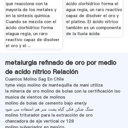
que reacciona con la
ácido clorhídrico forma el
mayoría de los metales y
agua regia, un raro reactivo
en la síntesis química.
capaz de disolver el oro y
Cuando se mezcla con el
el platino. El ácido nítrico
ácido clorhídrico forma
también es un componente
elagua regia, un raro
de la lluvia ácida
reactivo capaz de disolver
el oro y el ...
metalurgia refinado de oro por medio
de acido nitrico Relación
Cuantos Molino Sag En Chile
tyme viejo molino de mantequilla de maní utiliza
la minería de oro molino de bolas con la certificación iso
musica de vientos de molinos
molino de bolas de cemento bajo enerjy
سنگ شکن فکی گیاه پشت سر هم استفاده می شود
molino triturador para la extracción de oro
chancadora de eje vertical cv 128
molino pulveriador en mexico