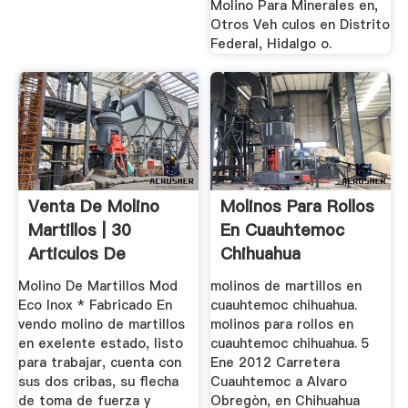
Molino Para Minerales en,
Otros Veh culos en Distrito
Federal, Hidalgo o.
Venta De Molino
Molinos Para Rollos
Martillos | 30
En Cuauhtemoc
Articulos De
Chihuahua
Segunda Mano
Molino De Martillos Mod
molinos de martillos en
Eco Inox * Fabricado En
cuauhtemoc chihuahua.
vendo molino de martillos
molinos para rollos en
en exelente estado, listo
cuauhtemoc chihuahua. 5
para trabajar, cuenta con
Ene 2012 Carretera
sus dos cribas, su flecha
Cuauhtemoc a Alvaro
de toma de fuerza y
Obregòn, en Chihuahua