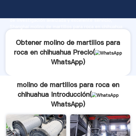
molino de martillos para roca en chihuahua fabricante
Agarrando fuerte capacidad de producción, fuerza
de investigación avanzada y excelente servicio,
Shanghai molino de martillos para roca en chihuahua
proveedor crea el valor y aporta valores a todos los
clientes.
Obtener molino de martillos para
roca en chihuahua Precio(
WhatsApp
)
molino de martillos para roca en
chihuahua Introducción(
WhatsApp
)