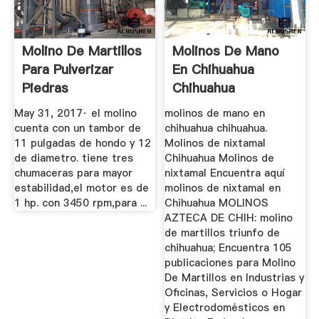
Molino De Martillos
Molinos De Mano
Para Pulverizar
En Chihuahua
Piedras
Chihuahua
"popocatepetl ...
May 31, 2017· el molino
molinos de mano en
cuenta con un tambor de
chihuahua chihuahua.
11 pulgadas de hondo y 12
Molinos de nixtamal
de diametro. tiene tres
Chihuahua Molinos de
chumaceras para mayor
nixtamal Encuentra aquí
estabilidad,el motor es de
molinos de nixtamal en
1 hp. con 3450 rpm,para ...
Chihuahua MOLINOS
AZTECA DE CHIH: molino
de martillos triunfo de
chihuahua; Encuentra 105
publicaciones para Molino
De Martillos en Industrias y
Oficinas, Servicios o Hogar
y Electrodomésticos en