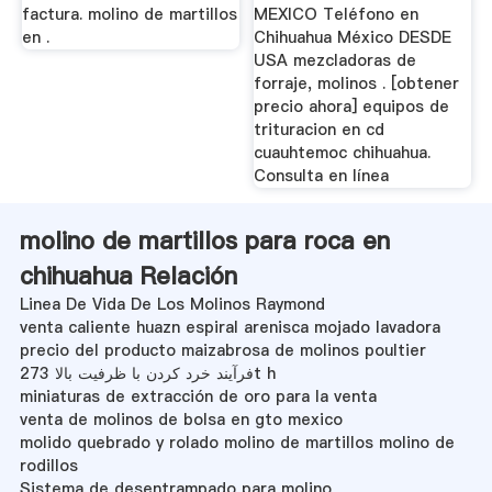
factura. molino de martillos
MEXICO Teléfono en
en .
Chihuahua México DESDE
USA mezcladoras de
forraje, molinos . [obtener
precio ahora] equipos de
trituracion en cd
cuauhtemoc chihuahua.
Consulta en línea
molino de martillos para roca en
chihuahua Relación
Linea De Vida De Los Molinos Raymond
venta caliente huazn espiral arenisca mojado lavadora
precio del producto maizabrosa de molinos poultier
فرآیند خرد کردن با ظرفیت بالا 273t h
miniaturas de extracción de oro para la venta
venta de molinos de bolsa en gto mexico
molido quebrado y rolado molino de martillos molino de
rodillos
Sistema de desentrampado para molino