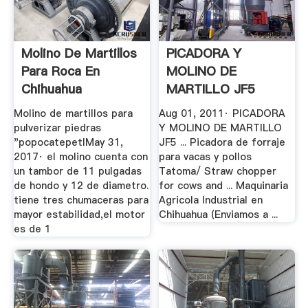
Molino De Martillos
PICADORA Y
Para Roca En
MOLINO DE
Chihuahua
MARTILLO JF5
YouTube
Molino de martillos para
Aug 01, 2011· PICADORA
pulverizar piedras
Y MOLINO DE MARTILLO
"popocatepetlMay 31,
JF5 ... Picadora de forraje
2017· el molino cuenta con
para vacas y pollos
un tambor de 11 pulgadas
Tatoma/ Straw chopper
de hondo y 12 de diametro.
for cows and ... Maquinaria
tiene tres chumaceras para
Agricola Industrial en
mayor estabilidad,el motor
Chihuahua (Enviamos a ...
es de 1