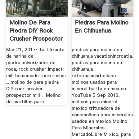
Molino De Para
Piedras Para Molino
Piedra DIY Rock
En Chihuahua
Crusher Prospector
Mill ...
Mar 21, 2017· fertilizante
piedras para molino en
de harina de
chihuahua vacationincroatia.
piedra,pulverizador de
piedras para molino en
roca, rock crusher impact
chihuahua
mill homemade rockcrusher
reformasmarbellaeu
... molino de para piedra
molinos usados para
DIY rock crusher
mineral barita en mexico
prospector mill ... Molino
YouTube 5 Sep 2013,
de martillos para .
molinos para mineral
mexico trituradora de
conomolinos para minerales
usados en mexico Molino
Para Minerales
MercadoLibre M xico, para