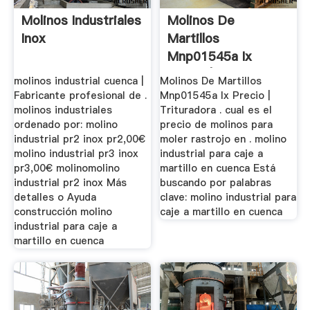
Molinos Industriales
Molinos De
Inox
Martillos
Mnp01545a Ix
Precio |
molinos industrial cuenca |
Molinos De Martillos
Worldcrushers
Fabricante profesional de .
Mnp01545a Ix Precio |
molinos industriales
Trituradora . cual es el
ordenado por: molino
precio de molinos para
industrial pr2 inox pr2,00€
moler rastrojo en . molino
molino industrial pr3 inox
industrial para caje a
pr3,00€ molinomolino
martillo en cuenca Está
industrial pr2 inox Más
buscando por palabras
detalles o Ayuda
clave: molino industrial para
construcción molino
caje a martillo en cuenca
industrial para caje a
martillo en cuenca