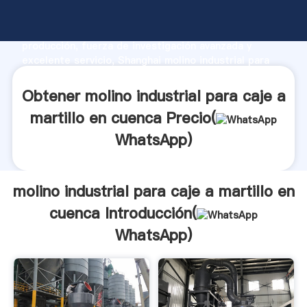
molino industrial para caje a martillo en cuenca
fabricante Agarrando fuerte capacidad de
producción, fuerza de investigación avanzada y
excelente servicio, Shanghai molino industrial para
caje a martillo en cuenca proveedor crea el valor y
aporta valores a todos los clientes.
Obtener molino industrial para caje a
martillo en cuenca Precio(
WhatsApp
)
molino industrial para caje a martillo en
cuenca Introducción(
WhatsApp
)