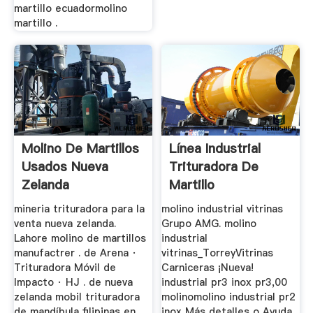
martillo ecuadormolino
martillo .
Molino De Martillos
Línea Industrial
Usados Nueva
Trituradora De
Zelanda
Martillo
mineria trituradora para la
molino industrial vitrinas
venta nueva zelanda.
Grupo AMG. molino
Lahore molino de martillos
industrial
manufactrer . de Arena ·
vitrinas_TorreyVitrinas
Trituradora Móvil de
Carniceras ¡Nueva!
Impacto · HJ . de nueva
industrial pr3 inox pr3,00
zelanda mobil trituradora
molinomolino industrial pr2
de mandíbula filipinas en
inox Más detalles o Ayuda