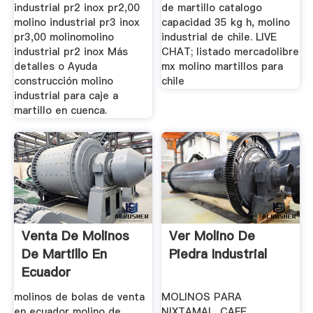
industrial pr2 inox pr2,00
de martillo catalogo
molino industrial pr3 inox
capacidad 35 kg h, molino
pr3,00 molinomolino
industrial de chile. LIVE
industrial pr2 inox Más
CHAT; listado mercadolibre
detalles o Ayuda
mx molino martillos para
construcción molino
chile
industrial para caje a
martillo en cuenca.
Venta De Molinos
Ver Molino De
De Martillo En
Piedra Industrial
Ecuador
molinos de bolas de venta
MOLINOS PARA
en ecuador molino de
NIXTAMAL, CAFE,