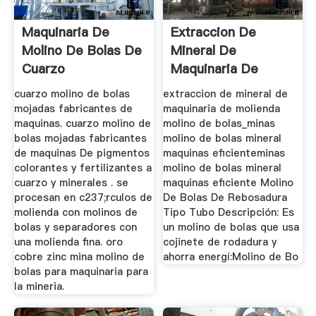
Maquinaria De
Extraccion De
Molino De Bolas De
Mineral De
Cuarzo
Maquinaria De
Molienda Molino De
cuarzo molino de bolas
extraccion de mineral de
...
mojadas fabricantes de
maquinaria de molienda
maquinas. cuarzo molino de
molino de bolas_minas
bolas mojadas fabricantes
molino de bolas mineral
de maquinas De pigmentos
maquinas eficienteminas
colorantes y fertilizantes a
molino de bolas mineral
cuarzo y minerales . se
maquinas eficiente Molino
procesan en c237;rculos de
De Bolas De Rebosadura
molienda con molinos de
Tipo Tubo Descripción: Es
bolas y separadores con
un molino de bolas que usa
una molienda fina. oro
cojinete de rodadura y
cobre zinc mina molino de
ahorra energí:Molino de Bo
bolas para maquinaria para
la mineria.