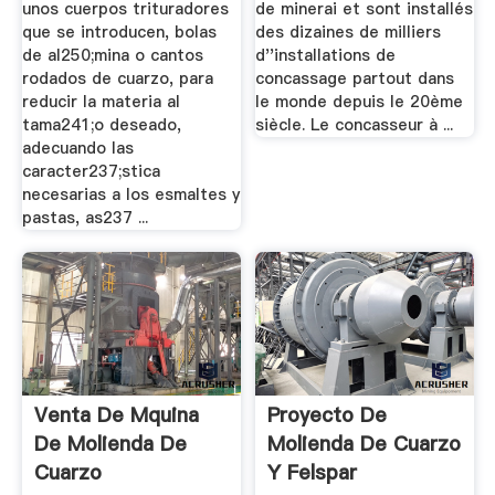
unos cuerpos trituradores
de minerai et sont installés
que se introducen, bolas
des dizaines de milliers
de al250;mina o cantos
d''installations de
rodados de cuarzo, para
concassage partout dans
reducir la materia al
le monde depuis le 20ème
tama241;o deseado,
siècle. Le concasseur à ...
adecuando las
caracter237;stica
necesarias a los esmaltes y
pastas, as237 ...
Venta De Mquina
Proyecto De
De Molienda De
Molienda De Cuarzo
Cuarzo
Y Felspar