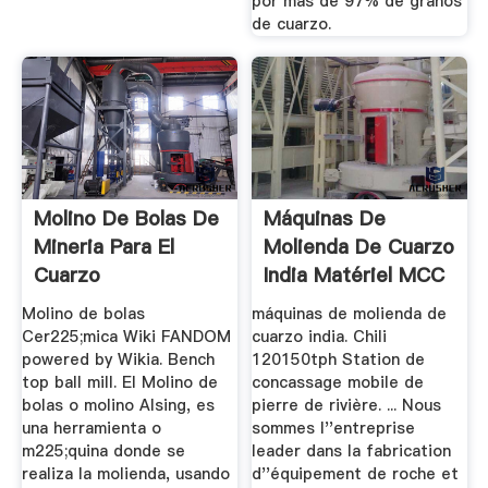
por más de 97% de granos
de cuarzo.
Molino De Bolas De
Máquinas De
Mineria Para El
Molienda De Cuarzo
Cuarzo
India Matériel MCC
...
Molino de bolas
máquinas de molienda de
Cer225;mica Wiki FANDOM
cuarzo india. Chili
powered by Wikia. Bench
120150tph Station de
top ball mill. El Molino de
concassage mobile de
bolas o molino Alsing, es
pierre de rivière. ... Nous
una herramienta o
sommes l''entreprise
m225;quina donde se
leader dans la fabrication
realiza la molienda, usando
d''équipement de roche et