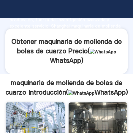
maquinaria de molienda de bolas de cuarzo
fabricante Agarrando fuerte capacidad de
producción, fuerza de investigación avanzada y
excelente servicio, Shanghai maquinaria de molienda
de bolas de cuarzo proveedor crea el valor y aporta
valores a todos los clientes.
Obtener maquinaria de molienda de
bolas de cuarzo Precio(
WhatsApp
)
maquinaria de molienda de bolas de
cuarzo Introducción(
WhatsApp
)