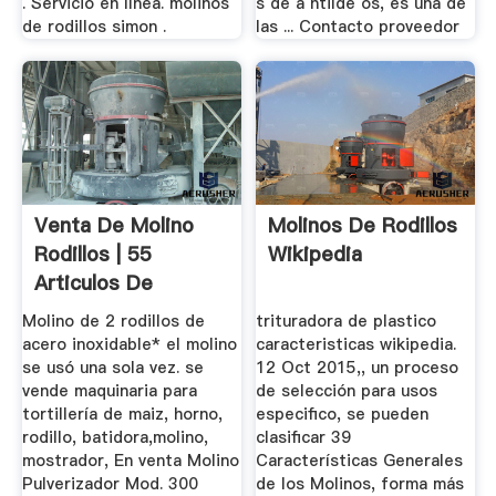
. Servicio en línea. molinos
s de a ntilde os, es una de
de rodillos simon .
las ... Contacto proveedor
Venta De Molino
Molinos De Rodillos
Rodillos | 55
Wikipedia
Articulos De
Segunda Mano
Molino de 2 rodillos de
trituradora de plastico
acero inoxidable* el molino
caracteristicas wikipedia.
se usó una sola vez. se
12 Oct 2015,, un proceso
vende maquinaria para
de selección para usos
tortillería de maiz, horno,
especifico, se pueden
rodillo, batidora,molino,
clasificar 39
mostrador, En venta Molino
Características Generales
Pulverizador Mod. 300
de los Molinos, forma más