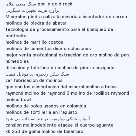
سنگ معدن طلای por le gold rock
برآورد هزینه تجهیزات سنگزنی
Minerales piedra caliza la minería alimentador de correa
molinos de piedra de abatar
tecnología de procesamiento para el blanqueo de
bentonita
molinos de martillo costos
molinos de cementos dise o soluciones
mejor venta profesional extracción de oro molino de pan
húmedo es
direccion y telefono de molino de piedra envigado
سنگ شکن زنجیره ای موبایل قیمت
ver fabricacion de molinos
que son los alimentacion del mineral molino a bolas
raymond molino de raymond 3 molino de rodillos raymond
molino bowl
molinos de bolas usados en colombia
molinos de tortilleria en irapuato
آسیاب غلتکی دولومیت در هند استفاده می شود
cansion molinodebiento ataque el cuerpo aguante
xk 250 de goma molino de balanceo