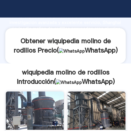
wiquipedia molino de rodillos fabricante Agarrando
fuerte capacidad de producción, fuerza de
investigación avanzada y excelente servicio, Shanghai
wiquipedia molino de rodillos proveedor crea el valor
y aporta valores a todos los clientes.
Obtener wiquipedia molino de
rodillos Precio(
WhatsApp
)
wiquipedia molino de rodillos
Introducción(
WhatsApp
)