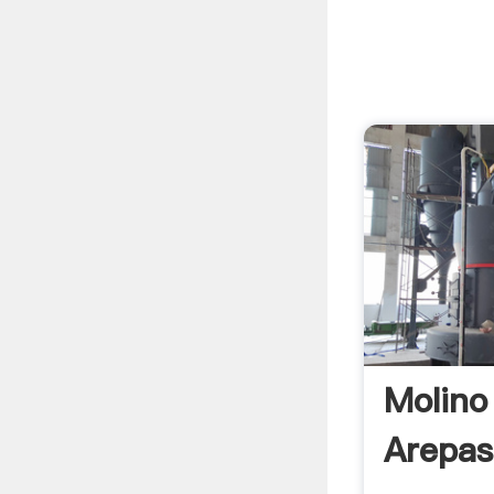
Molino
Arepas