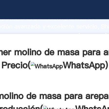
de masa para arepas fabricante Agarra
apacidad de producción, fuerza de
ación avanzada y excelente servicio, Sh
e masa para arepas proveedor crea el 
alores a todos los clientes.
ner molino de masa para a
Precio(
WhatsApp
)
molino de masa para arepa