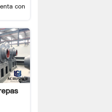
uenta con
repas