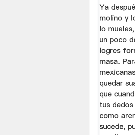
Ya despué
molino y l
lo mueles
un poco d
logres for
masa. Para
mexicanas
quedar su
que cuand
tus dedos
como areni
sucede, p