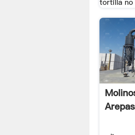
tortilla no 
Molino
Arepas