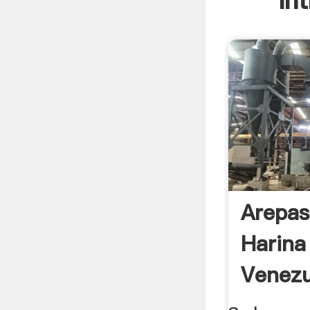
In
Arepas
Harina
Venezu