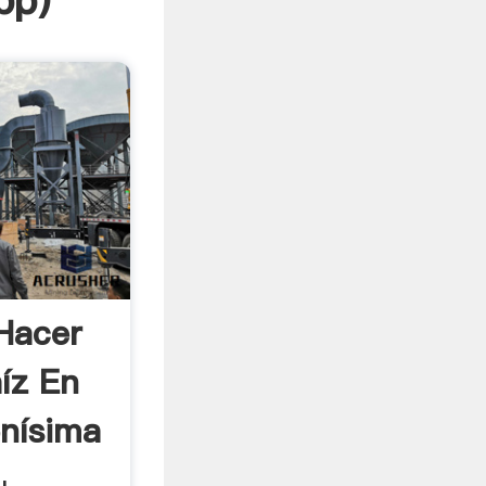
pp
)
Hacer
íz En
nísima