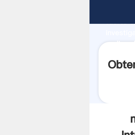
molino 
fuerte c
investig
molino d
aporta v
Obte