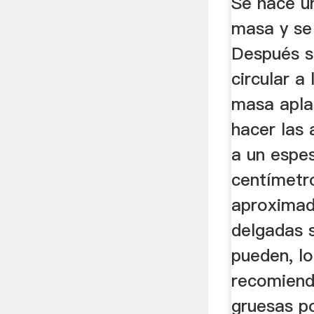
Se hace un
masa y se
Después s
circular a
masa apla
hacer las 
a un espe
centímetr
aproxima
delgadas s
pueden, l
recomiend
gruesas p