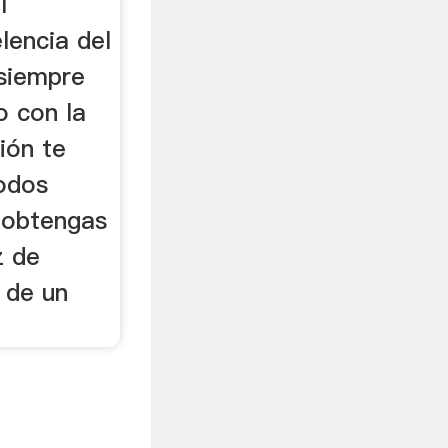
l
lencia del
siempre
o con la
ión te
odos
e obtengas
z de
s de un