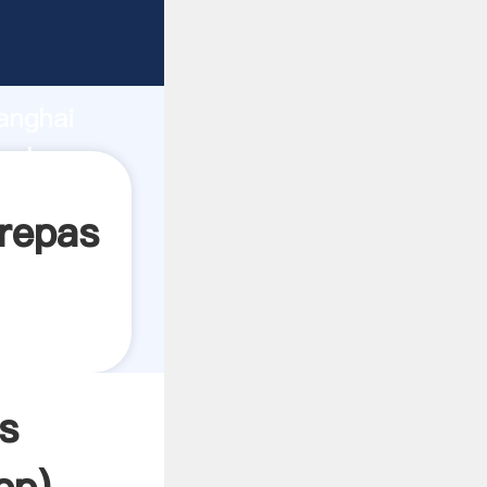
ndo
anghai
valor y
repas
s