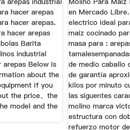
a arepas industrial
Molino Para Maiz 
ara hacer arepas
en Mercado Libre.
ara hacer arepas.
electrico ideal pa
ra hacer arepas
maiz cocinado par
 bolas Barita
masa para : arepa
inos industrial
tamalesempanada
r arepas Below is
de medio caballo 
rmation about the
de garantía aprox
equipment if you
kilos por minuto 
out the price、the
las siguentes cara
he model and the
molino marca vict
estructura con do
refuerzo motor d