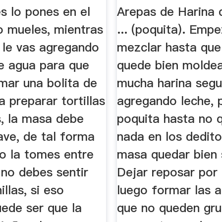
s lo pones en el
Arepas de Harina 
o mueles, mientras
... (poquita). Emp
, le vas agregando
mezclar hasta que
e agua para que
quede bien moldea
mar una bolita de
mucha harina segu
 preparar tortillas
agregando leche, 
, la masa debe
poquita hasta no 
ave, de tal forma
nada en los dedito
o la tomes entre
masa quedar bien 
 no debes sentir
Dejar reposar por 
llas, si eso
luego formar las a
uede ser que la
que no queden gru