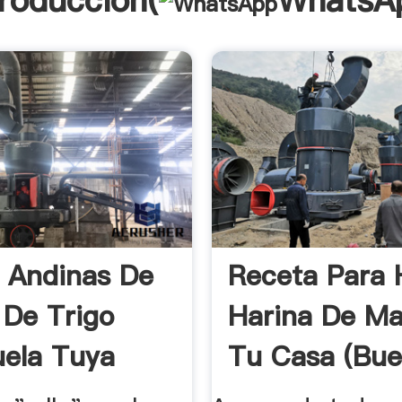
troducción(
WhatsA
 Andinas De
Receta Para 
 De Trigo
Harina De Ma
ela Tuya
Tu Casa (Bue
...