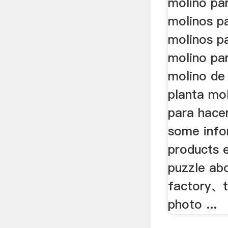
molino par
molinos p
molinos p
molino pa
molino de
planta mol
para hace
some info
products 
puzzle ab
factory、t
photo ...