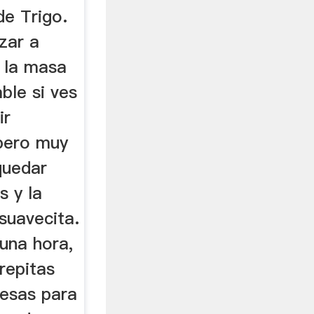
de Trigo.
ezar a
 la masa
ble si ves
ir
pero muy
quedar
s y la
suavecita.
una hora,
repitas
esas para