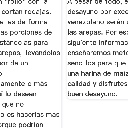
 "rollo" con la
A pesar de todo, e
 cortan rodajas.
desayuno por exce
e les da forma
venezolano serán 
 las porciones de
las arepas. Por es
stándolas para
siguiente informac
arepas, llevándolas
enseñaremos mét
sor de un
sencillos para qu
o
una harina de maí
damente o más
calidad y disfrute
i lo desean
buen desayuno.
o que no
o es hacerlas mas
orque podrían