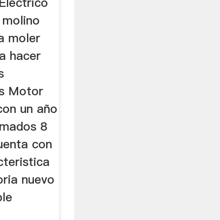
Electrico
 molino
ra moler
a hacer
s
s Motor
con un año
imados 8
cuenta con
cteristica
oria nuevo
ble
e