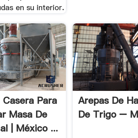
das en su interior.
 Casera Para
Arepas De Ha
ar Masa De
De Trigo – M
l | México ...