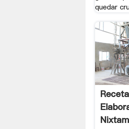
quedar cru
Receta
Elabor
Nixtama