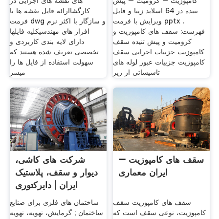
کامپوزیت – کرومیت – پیش
های نقشه های اجرایی در
تنیده در 64 اسلاید زیبا و قابل
کارگشاارائه فایل نقشه ها با
ویرایش با فرمت pptx .
فرمت dwg و سازگار با اکثر نرم
فهرست: سقف های کامپوزیت و
افزار های مهندسیکلیه فایلها
کرومیت و پیش تنیده سقف
دارای لایه بندی کاربردی و
کامپوزیت جزییات اجرایی سقف
تخصصی تعریف شده هستند که
کامپوزیت جزییات عبور لوله های
سهولت استفاده از فایل ها را
تاسیساتی از زیر
میسر
سقف های کامپوزیت –
شرکت های کاشی،
ایران معماری
دیوار و سقف، پلاستیک
ایران | دایرکتوری
سقف های کامپوزیت سقف
ساختمان های فلزی برای صنایع
کامپوزیت، نوعی سقف است که
ساختمان ; گرمایش، تهویه، تهویه