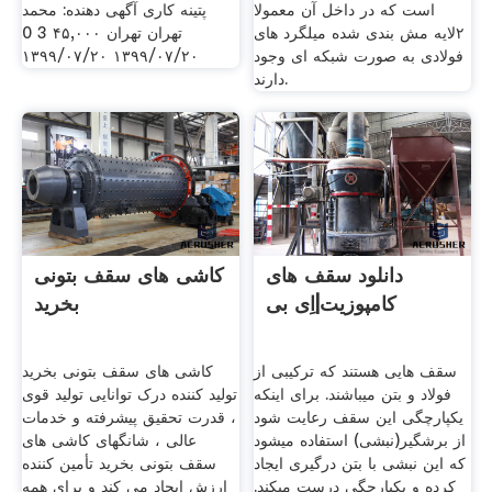
است که در داخل آن معمولا
پتینه کاری آگهی دهنده:‌ محمد
۲لایه مش بندی شده میلگرد های
تهران تهران ۴۵,۰۰۰ 3 0
فولادی به صورت شبکه ای وجود
۱۳۹۹/۰۷/۲۰ ۱۳۹۹/۰۷/۲۰
دارند.
دانلود سقف های
کاشی های سقف بتونی
کامپوزیت|اِی بی
بخرید
سقف هایی هستند که ترکیبی از
کاشی های سقف بتونی بخرید
فولاد و بتن میباشند. برای اینکه
تولید کننده درک توانایی تولید قوی
یکپارچگی این سقف رعایت شود
، قدرت تحقیق پیشرفته و خدمات
از برشگیر(نبشی) استفاده میشود
عالی ، شانگهای کاشی های
که این نبشی با بتن درگیری ایجاد
سقف بتونی بخرید تأمین کننده
کرده و یکپارچگی درست میکند.
ارزش ایجاد می کند و برای همه