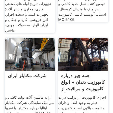
توضیع کننده نسل جدید کاشی و
تجهیزات تبرید; لوله های صنعتی
سرامیک با متریال کریستال،
فلزی، مخازن و شیر آلات;
استیل، آلومینیم کاشی کامپوزیت
تجهیزات امنیتی; سخت افزار،
MC 5105
آهن فروشی، کارد و چنگال و
ابزار; الوار، محصولات چوبی،
ماشین
همه چیز درباره
شرکت مکتایلز ایران
کامپوزیت دندان + انواع
کامپوزیت و مراقبت از
آن
اجزای کامپوزیت از ترکیب ذرات
ارایه ماشین آلات تولید کاشی و
فیلر به وجود آمده و دارای
سرامیک نمایندگی شرکت مکتایلز
مقاومت بالایی است. کامپوزیت
ایتالیا درباره مکتایلز. با تقریباً