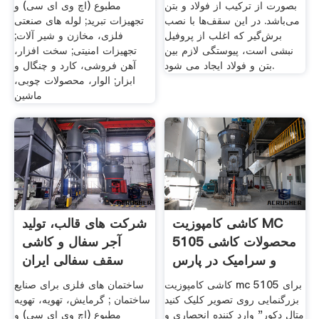
بصورت از ترکیب از فولاد و بتن
مطبوع (اچ وی ای سی) و
می‌باشد. در این سقف‌ها با نصب
تجهیزات تبرید; لوله های صنعتی
برش‌گیر که اغلب از پروفیل
فلزی، مخازن و شیر آلات;
نبشی است، پیوستگی لازم بین
تجهیزات امنیتی; سخت افزار،
بتن و فولاد ایجاد می شود.
آهن فروشی، کارد و چنگال و
ابزار; الوار، محصولات چوبی،
ماشین
کاشی کامپوزیت MC
شرکت های قالب، تولید
5105 محصولات کاشی
آجر سفال و کاشی
و سرامیک در پارس
سقف سفالی ایران
سنتر
کاشی کامپوزیت mc 5105 برای
ساختمان های فلزی برای صنایع
بزرگنمایی روی تصویر کلیک کنید
ساختمان ; گرمایش، تهویه، تهویه
متال دکور" وارد کننده انحصاری و
مطبوع (اچ وی ای سی) و