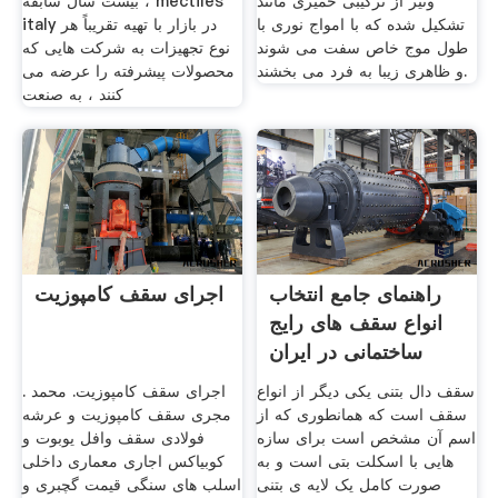
ونیر از ترکیبی خمیری مانند
بیست سال سابقه ، mectiles
تشکیل شده که با امواج نوری با
italy در بازار با تهیه تقریباً هر
طول موج خاص سفت می شوند
نوع تجهیزات به شرکت هایی که
و ظاهری زیبا به فرد می بخشند.
محصولات پیشرفته را عرضه می
کنند ، به صنعت
راهنمای جامع انتخاب
اجرای سقف کامپوزیت
انواع سقف های رایج
ساختمانی در ایران
سقف دال بتنی یکی دیگر از انواع
اجرای سقف کامپوزیت. محمد .
سقف است که همانطوری که از
مجری سقف کامپوزیت و عرشه
اسم آن مشخص است برای سازه
فولادی سقف وافل یوبوت و
هایی با اسکلت بتی است و به
کوبیاکس اجاری معماری داخلی
صورت کامل یک لایه ی بتنی
اسلب های سنگی قیمت گچبری و