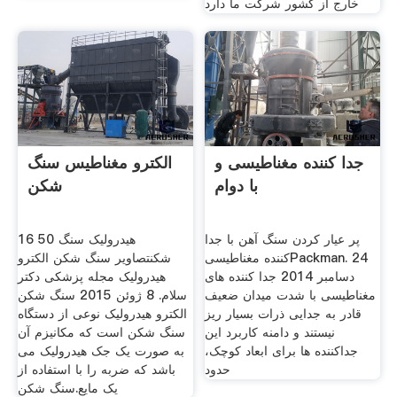
خارج از کشور شرکت ما دارد
جدا کننده مغناطیسی و
الکترو مغناطیس سنگ
با دوام
شکن
پر عیار کردن سنگ آهن با جدا
16 50 هیدرولیک سنگ
کننده مغناطیسیPackman. 24
شکنتصاویر سنگ شکن الکترو
دسامبر 2014 جدا کننده های
هیدرولیک مجله پزشکی دکتر
مغناطیسی با شدت میدان ضعیف
سلام. 8 ژوئن 2015 سنگ شکن
قادر به جدایی ذرات بسیار ریز
الکترو هیدرولیک نوعی از دستگاه
نیستند و دامنه کاربرد این
سنگ شکن است که مکانیزم آن
جداکننده ها برای ابعاد کوچک،
به صورت یک جک هیدرولیک می
حدود
باشد که ضربه را با استفاده از
یک مایع.سنگ شکن