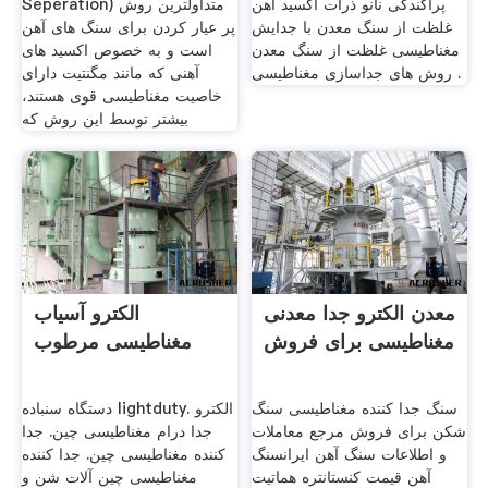
پراکندگی نانو ذرات اکسيد آهن
Seperation) متداولترین روش
غلظت از سنگ معدن با جدایش
پر عیار کردن برای سنگ های آهن
مغناطیسی غلظت از سنگ معدن
است و به خصوص اکسید های
روش های جداسازی مغناطیسی .
آهنی که مانند مگنتیت دارای
خاصیت مغناطیسی قوی هستند،
بیشتر توسط این روش که
معدن الکترو جدا معدنی
الکترو آسیاب
مغناطیسی برای فروش
مغناطیسی مرطوب
سنگ جدا کننده مغناطیسی سنگ
دستگاه سنباده lightduty. الکترو
شکن برای فروش مرجع معاملات
جدا درام مغناطیسی چین. جدا
و اطلاعات سنگ آهن ایرانسنگ
کننده مغناطیسی چین. جدا کننده
آهن قیمت کنستانتره هماتیت
مغناطیسی چین آلات شن و