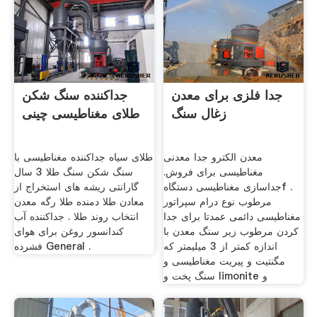
جدا فلزی برای معدن
جداکننده سنگ شکن
زغال سنگ
طلای مغناطیسی چینی
معدن الکترو جدا معدنی
طلای سیاه جداکننده مغناطیسی با
مغناطیسی برای فروش.
سنگ شکن سنگ طلا 3 سال
جداسازی مغناطیسی دستگاهf .
گارانتی ریشه های استخراج از
مرطوب نوع درام سپراتور
معادن طلا دمنده طلا رگه معدن
مغناطیسی دائمی عمدتا برای جدا
انتخاب روند طلا . جداکننده آب
کردن مرطوب زیر سنگ معدن با
کندانسور روغن برای هوای
اندازه کمتر از 3 میلیمتر که
فشرده General .
مگنتيت و پيريت مغناطیسی و
سنگ پخت و limonite و