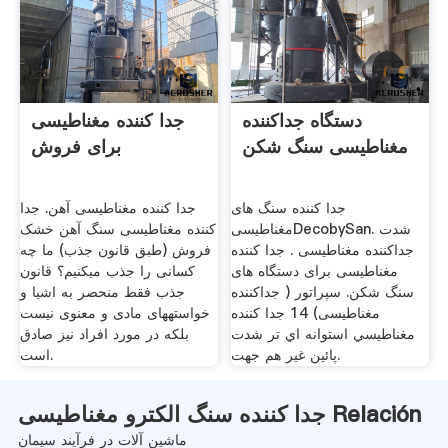
دستگاه جداکننده
جدا کننده مغناطیسی
مغناطیسی سنگ شکن
برای فروش
جدا کننده سنگ های
جدا کننده مغناطیسی آهن. جدا
مغناطیسیDecobySan. شدت
کننده مغناطیسی سنگ آهن خشک
جداکننده مغناطیسی . جدا کننده
فروش (طبق قانون جذب) ما چه
مغناطیسی برای دستگاه های
کسانی را جذب می‏کنیم؟ قانون
سنگ شکن. سپراتور ( جداکننده
جذب فقط منحصر به اشیا و
مغناطیسی) 14 جدا كننده
خواسته‏های مادی و معنوی نیست
مغناطيسي استوانه اي تر شدت
بلکه در مورد افراد نیز صادق
پائين غير هم جهت.
است.
جدا کننده سنگ الکترو مغناطیسی Relación
ماشین آلات در فرآیند سیمان