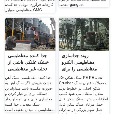
معدنی gangue.
کارخانه فرآوری موبایل جداکننده
مغناطیسی موبایل GMC
روند جداسازی
جدا کننده مغناطیسی
مغناطیسی الکترو
خشک غلتکی ناشی از
مغناطیسی را برای
تخلیه غیر مغناطیسی
غلظت سنگ
سنگ شکن فک PE PE Jaw
جدا کننده مغناطیسی سنگ آهن
Crusher معمولاً به عنوان سنگ
خشک فروش. اگر سنگ آهن به
شکن اصلی در خطوط تولید
صورت مگنتیت باشد متداولترین
معدن استفاده می شود کسب
دستگاه برای پر عیار کردن و
اطلاعات بیشتر ; سنگ شکن قابل
جداسازی کانی های نامطلوب از
حمل مزایای سنگ شکن قابل
سنگ معدنی، جدا کننده
حمل سهم بزرگی در صادرات
مغناطیسی با میدان ضعیف است.