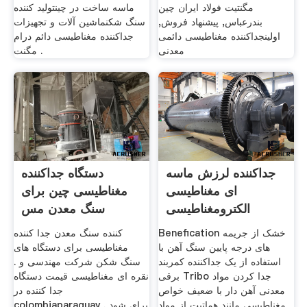
مگنتیت فولاد ایران چین
ماسه ساخت در چینتولید کننده
بندرعباس, پیشنهاد فروش,
سنگ شکنماشین آلات و تجهیزات
اولينجداکننده مغناطیسی دائمی
جداکننده مغناطیسی دائم درام
معدنی
مگنت .
جداکننده لرزش ماسه
دستگاه جداکننده
ای مغناطیسی
مغناطیسی چین برای
الکترومغناطیسی
سنگ معدن مس
Benefication خشک از جریمه
کننده سنگ معدن جدا کننده
های درجه پایین سنگ آهن با
مغناطیسی برای دستگاه های
استفاده از یک جداکننده کمربند
سنگ شکن شرکت مهندسی و .
برقی Tribo جدا کردن مواد
نقره ای مغناطیسی قیمت دستگاه
معدنی آهن دار با ضعیف خواص
جدا کننده در
مغناطیسی مانند هماتیت از مواد
colombiaparaguay برای شود .