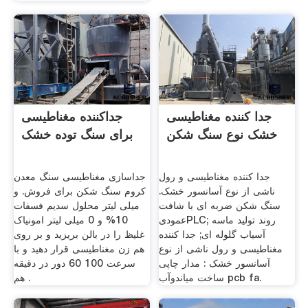
جدا کننده مغناطیسی
جداکننده مغناطیسی
خشک نوع سنگ شکن
برای سنگ توده خشک
جدا کننده مغناطیسی و رول
جداسازی مغناطیسی سنگ معدن
ناشی از نوع آسانسور خشک.
کروم سنگ شکن برای فروش. و
سنگ شکن ضربه ای با شافت
میلی لیتر محلول سدیم فسفات
عمودیPLC; روند تولید ماسه
10% و 0 میلی لیتر امونیاک
آسیاب گلوله ای; جدا کننده
غلیظ را در بالن بریزید و بر روی
مغناطیسی و رول ناشی از نوع
هم زن مغناطیسی قرار دهید و با
آسانسور خشک : مدار چاپی
سرعت 100 60 دور در دقیقه
ساخت میاندوآب pcb fa.
هم .