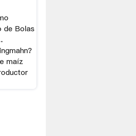
omo
o de Bolas
.
 ingmahn?
de maíz
roductor