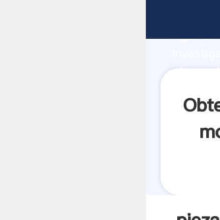
piezas d
Agarrand
investig
piezas d
crea el 
Obte
mo