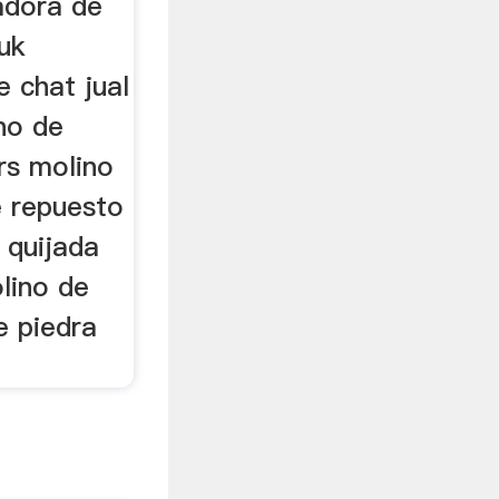
adora de
uk
 chat jual
no de
rs molino
e repuesto
a quijada
lino de
e piedra