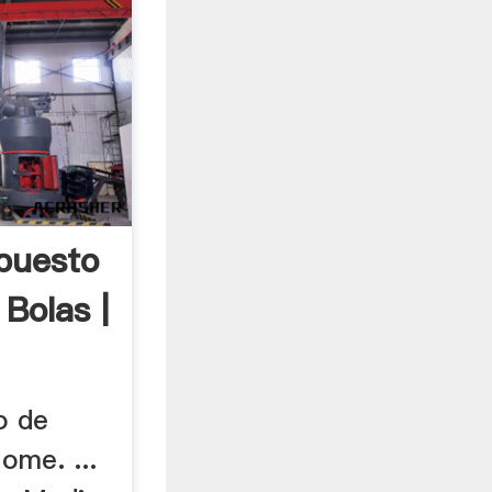
puesto
Bolas |
o de
ome. ...