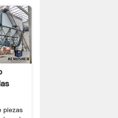
o
las
e piezas