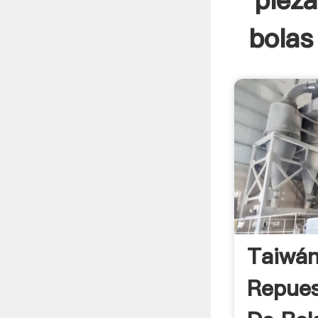
pieza
bolas
Taiwán
Repues