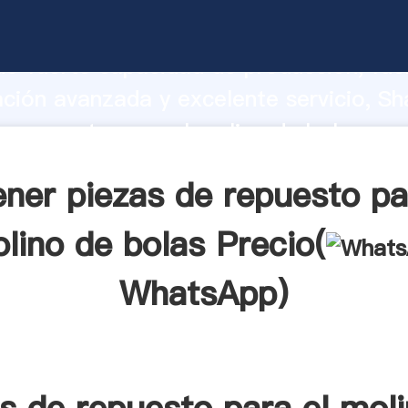
e repuesto para el molino de bolas fab
o fuerte capacidad de producción, fue
ación avanzada y excelente servicio, Sh
e repuesto para el molino de bolas pr
valor y aporta valores a todos los client
ner piezas de repuesto pa
lino de bolas Precio(
WhatsApp
)