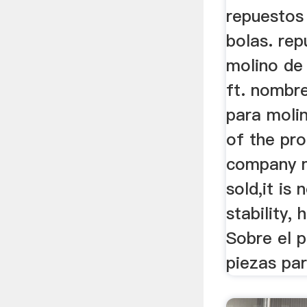
repuestos
bolas. re
molino de
ft. nombr
para molin
of the pro
company m
sold,it is
stability, h
Sobre el p
piezas pa