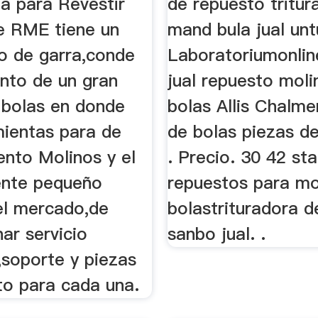
a para Revestir
de repuesto tritur
e RME tiene un
mand bula jual unt
 de garra,conde
Laboratoriumonline
ento de un gran
jual repuesto moli
 bolas en donde
bolas Allis Chalme
mientas para de
de bolas piezas d
ento Molinos y el
. Precio. 30 42 st
ente pequeño
repuestos para mo
l mercado,de
bolastrituradora d
ar servicio
sanbo jual. .
,soporte y piezas
to para cada una.