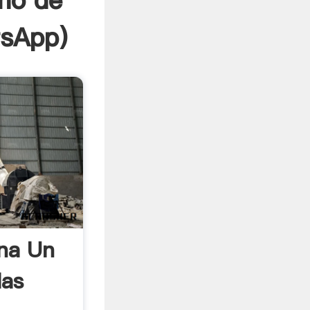
ino de
sApp
)
na Un
las