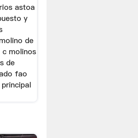
rios astoa
puesto y
s
 molino de
 c molinos
as de
lado fao
 principal