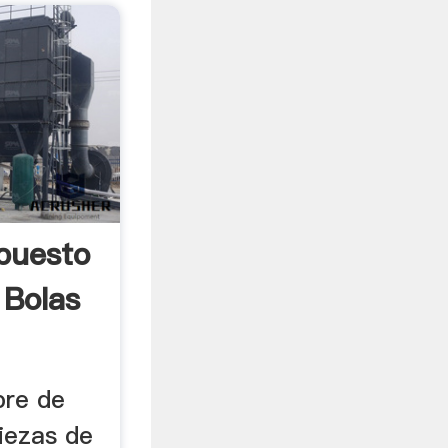
puesto
 Bolas
bre de
iezas de