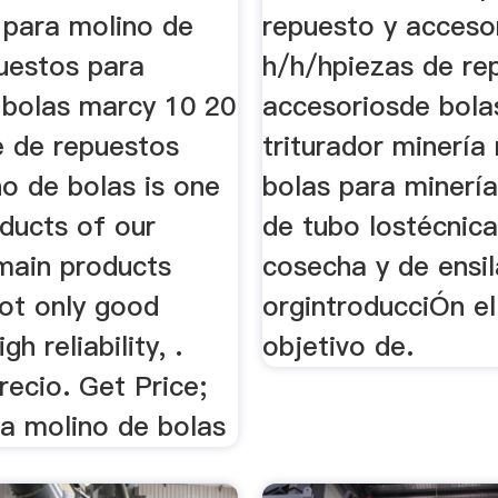
 para molino de
repuesto y acceso
puestos para
h/h/hpiezas de re
 bolas marcy 10 20
accesoriosde bola
e de repuestos
triturador minería
o de bolas is one
bolas para minería
ducts of our
de tubo lostécnic
ain products
cosecha y de ensi
 not only good
orgintroducciÓn el
igh reliability, .
objetivo de.
recio. Get Price;
ra molino de bolas