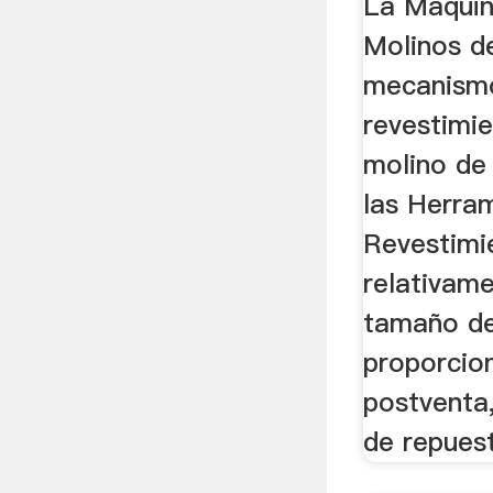
La Máquin
Molinos d
mecanismo
revestimi
molino de
las Herra
Revestimi
relativam
tamaño de
proporcion
postventa
de repues