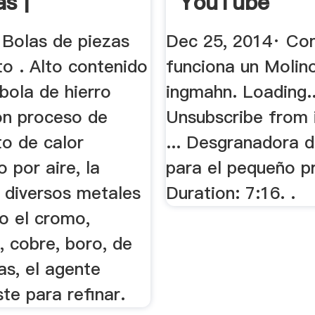
s |
YouTube
trade
 Bolas de piezas
Dec 25, 2014· C
o . Alto contenido
funciona un Molin
bola de hierro
ingmahn. Loading..
on proceso de
Unsubscribe from
to de calor
... Desgranadora 
o por aire, la
para el pequeño p
e diversos metales
Duration: 7:16. .
o el cromo,
, cobre, boro, de
ras, el agente
te para refinar.