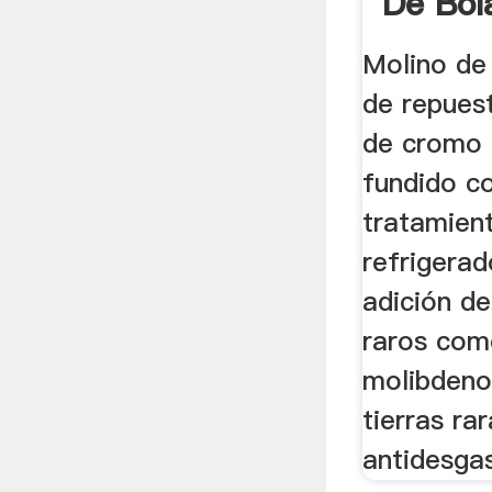
De Bola
Taiwan
Molino de
de repuest
de cromo 
fundido c
tratamien
refrigerad
adición d
raros com
molibdeno
tierras ra
antidesgas