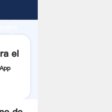
ricante
rza de
anghai
oveedor
es.
ra el