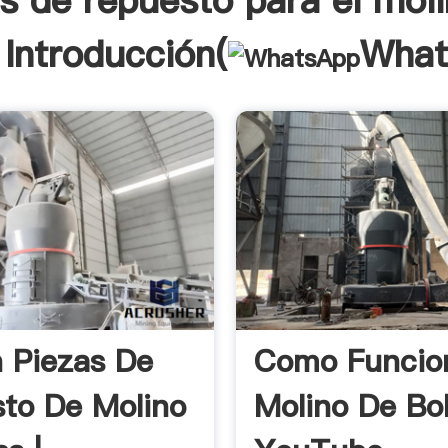
s de repuesto para el mol
 Introducción(
What
 Piezas De
Como Funcio
to De Molino
Molino De Bo