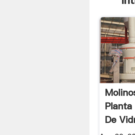
In
Molino
Planta
De Vidr