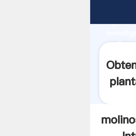
molinos 
Agarrand
investig
molinos 
el valor
Obten
plant
molino