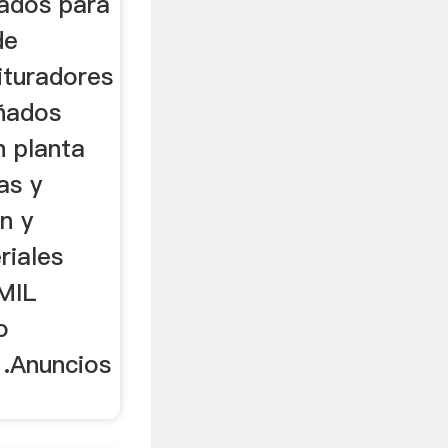
ñados para
de
ituradores
ñados
n planta
as y
n y
riales
 MIL
o
 .Anuncios