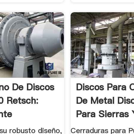
ino De Discos
Discos Para 
 Retsch:
De Metal Dis
nte
Para Sierras Y
iento ...
su robusto diseño,
Cerraduras para P