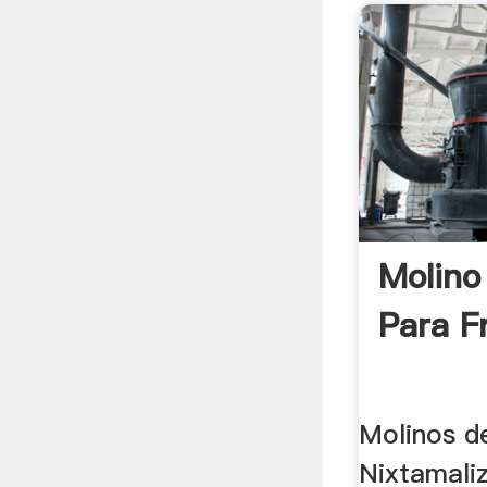
Molino 
Para Fr
Molinos d
Nixtamali