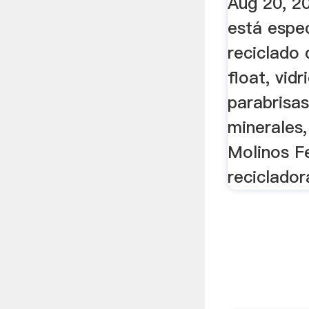
Aug 20, 2
está espec
reciclado 
float, vid
parabrisa
minerales, 
Molinos F
recicladora