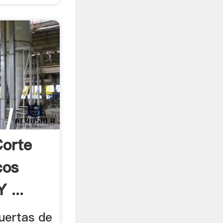
Corte
cos
 ...
uertas de