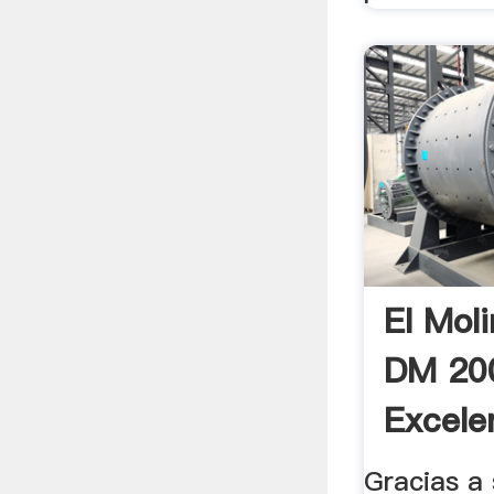
El Mol
DM 200
Excele
Rendim
Gracias a 