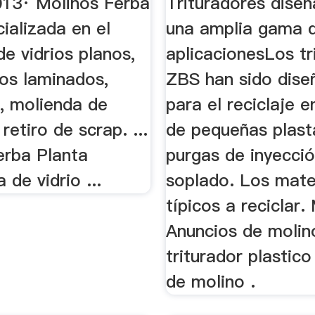
013· Molinos Ferba
Trituradores dise
ializada en el
una amplia gama 
de vidrios planos,
aplicacionesLos tr
rios laminados,
ZBS han sido dise
s, molienda de
para el reciclaje e
retiro de scrap. ...
de pequeñas plast
erba Planta
purgas de inyecció
 de vidrio ...
soplado. Los mate
típicos a reciclar.
Anuncios de molin
triturador plastico
de molino .