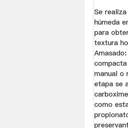
Se realiz
húmeda en
para obte
textura h
Amasado:
compacta 
manual o 
etapa se 
carboxime
como esta
propionat
preservan