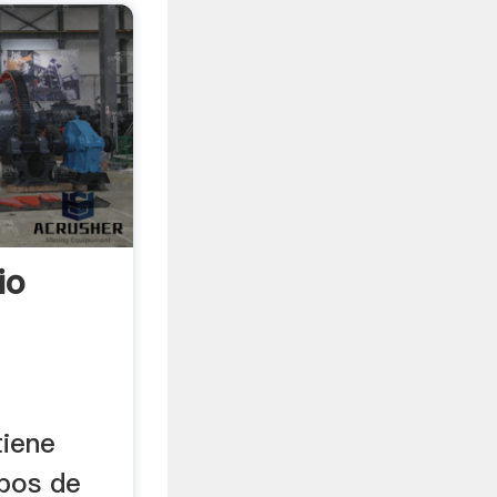
io
tiene
pos de