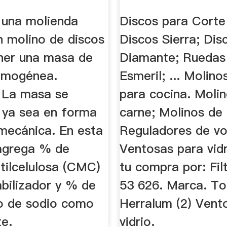
a una molienda
Discos para Corte
 molino de discos
Discos Sierra; Dis
ner una masa de
Diamante; Ruedas
omogénea.
Esmeril; ... Molin
 La masa se
para cocina. Moli
ya sea en forma
carne; Molinos de
mecánica. En esta
Reguladores de volt
agrega % de
Ventosas para vidri
tilcelulosa (CMC)
tu compra por: Fil
bilizador y % de
53 626. Marca. Too
o de sodio como
Herralum (2) Vent
te.
vidrio.