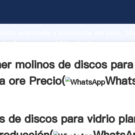
de discos para vidrio planta ore fabric
o fuerte capacidad de producción, fue
ación avanzada y excelente servicio, Sh
de discos para vidrio planta ore prove
 y aporta valores a todos los clientes.
er molinos de discos para 
a ore Precio(
What
s de discos para vidrio pla