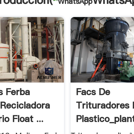
troducción(
WhatsA
s Ferba
Facs De
 Recicladora
Trituradores
io Float ...
Plastico_plan