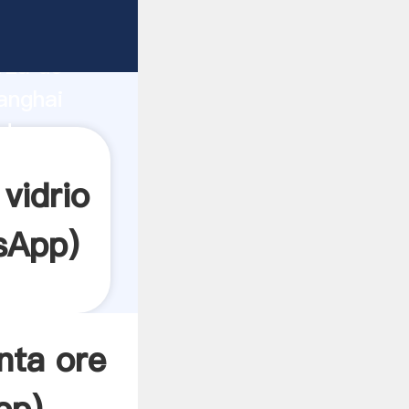
ante
rza de
anghai
edor crea
vidrio
sApp
)
nta ore