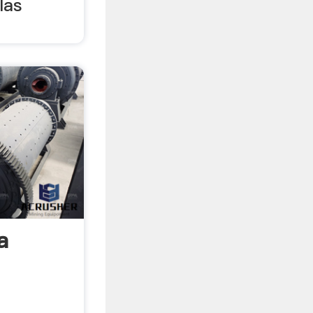
las
a