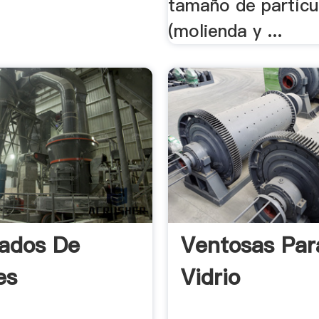
tamaño de partícu
(molienda y ...
ados De
Ventosas Par
es
Vidrio