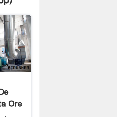
pp
)
 De
ta Ore