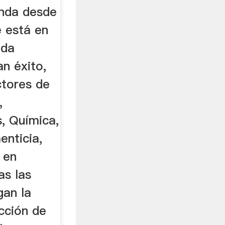
enda desde
 está en
nda
n éxito,
ctores de
,
, Química,
enticia,
a en
as las
gan la
cción de