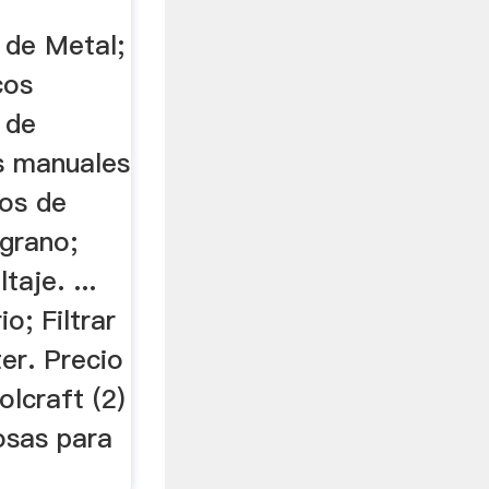
 de Metal;
cos
 de
os manuales
nos de
 grano;
aje. ...
o; Filtrar
ter. Precio
lcraft (2)
osas para