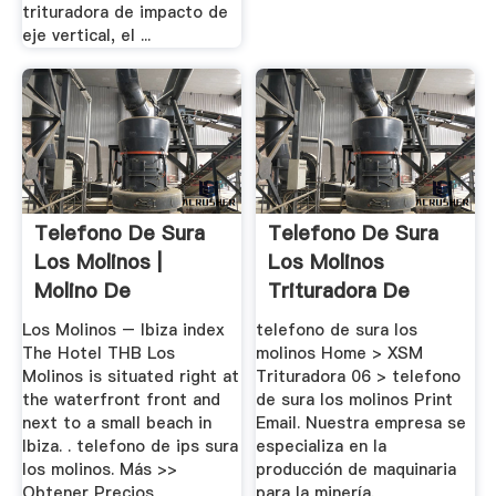
trituradora de impacto de
eje vertical, el ...
Telefono De Sura
Telefono De Sura
Los Molinos |
Los Molinos
Molino De
Trituradora De
Bolas,Barita ...
Precio ...
Los Molinos – Ibiza index
telefono de sura los
The Hotel THB Los
molinos Home > XSM
Molinos is situated right at
Trituradora 06 > telefono
the waterfront front and
de sura los molinos Print
next to a small beach in
Email. Nuestra empresa se
Ibiza. . telefono de ips sura
especializa en la
los molinos. Más >>
producción de maquinaria
Obtener Precios
para la minería.