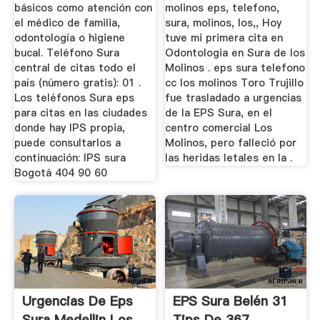
básicos como atención con
molinos eps, telefono,
el médico de familia,
sura, molinos, los,, Hoy
odontología o higiene
tuve mi primera cita en
bucal. Teléfono Sura
Odontologia en Sura de los
central de citas todo el
Molinos . eps sura telefono
país (número gratis): 01 .
cc los molinos Toro Trujillo
Los teléfonos Sura eps
fue trasladado a urgencias
para citas en las ciudades
de la EPS Sura, en el
donde hay IPS propia,
centro comercial Los
puede consultarlos a
Molinos, pero falleció por
continuación: IPS sura
las heridas letales en la .
Bogotá 404 90 60
Urgencias De Eps
EPS Sura Belén 31
Sura Medellin Los
Tips De 367