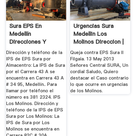
Sura EPS En
Urgencias Sura
Medellín
Medellin Los
Direcciones Y
Molinos Direccion |
Teléfonos Viviendo
Zenith ...
Dirección y teléfono de la
Queja contra EPS Sura II
Cali
IPS de EPS Sura por
Filgaia. 13 May 2013
Almacentro: La IPS de Sura
Señores Central SURA, Un
por el Carrera 43 A se
cordial Saludo, Quiero
encuentra en Carrera 43 A
destacar el Caso contrario
# 34 95, Medellín.. Para
lo que ocurre en urgencias
llamar por teléfono el
de los Molinos.
número es 381 2324. IPS
Los Molinos. Dirección y
teléfono de la IPS de EPS
Sura por Los Molinos: La
IPS de Sura por Los
Molinos se encuentra en
Carrera 82C # 30A ...