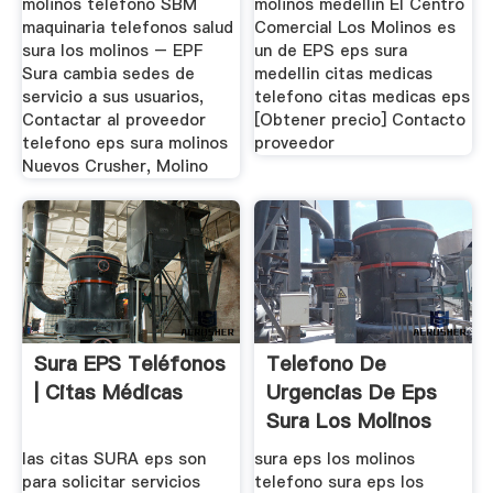
molinos telefono SBM
molinos medellin El Centro
maquinaria telefonos salud
Comercial Los Molinos es
sura los molinos – EPF
un de EPS eps sura
Sura cambia sedes de
medellin citas medicas
servicio a sus usuarios,
telefono citas medicas eps
Contactar al proveedor
[Obtener precio] Contacto
telefono eps sura molinos
proveedor
Nuevos Crusher, Molino
Sura EPS Teléfonos
Telefono De
| Citas Médicas
Urgencias De Eps
Sura Los Molinos
las citas SURA eps son
sura eps los molinos
para solicitar servicios
telefono sura eps los