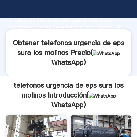
telefonos urgencia de eps sura los molinos
fabricante Agarrando fuerte capacidad de
producción, fuerza de investigación avanzada y
excelente servicio, Shanghai telefonos urgencia de
eps sura los molinos proveedor crea el valor y aporta
valores a todos los clientes.
Obtener telefonos urgencia de eps
sura los molinos Precio(
WhatsApp
)
telefonos urgencia de eps sura los
molinos Introducción(
WhatsApp
)