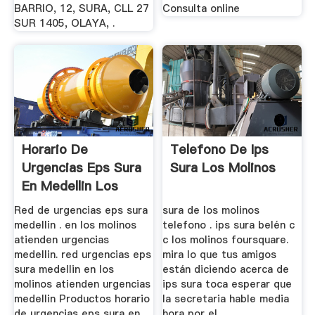
BARRIO, 12, SURA, CLL 27
Consulta online
SUR 1405, OLAYA, .
Horario De
Telefono De Ips
Urgencias Eps Sura
Sura Los Molinos
En Medellin Los
Molinos
Red de urgencias eps sura
sura de los molinos
medellin . en los molinos
telefono . ips sura belén c
atienden urgencias
c los molinos foursquare.
medellin. red urgencias eps
mira lo que tus amigos
sura medellin en los
están diciendo acerca de
molinos atienden urgencias
ips sura toca esperar que
medellin Productos horario
la secretaria hable media
de urgencias eps sura en
hora por el ...