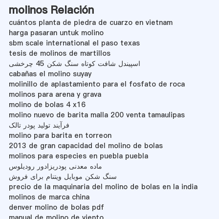
molinos Relación
cuántos planta de piedra de cuarzo en vietnam
harga pasaran untuk molino
sbm scale international el paso texas
tesis de molinos de martillos
اسپیندل شافت کوتاه سنگ شکن 45 چرخشی
cabañas el molino suyay
molinillo de aplastamiento para el fosfato de roca
molinos para arena y grava
molino de bolas 4 x16
molino nuevo de barita malla 200 venta tamaulipas
فرآیند تولید پودر تالک
molino para barita en torreon
2013 de gran capacidad del molino de bolas
molinos para especies en puebla puebla
ماده معدنی پودریزادور رودیلوس
سنگ شکن موبایل ویتنام برای فروش
precio de la maquinaria del molino de bolas en la india
molinos de marca china
denver molino de bolas pdf
manual de molino de viento