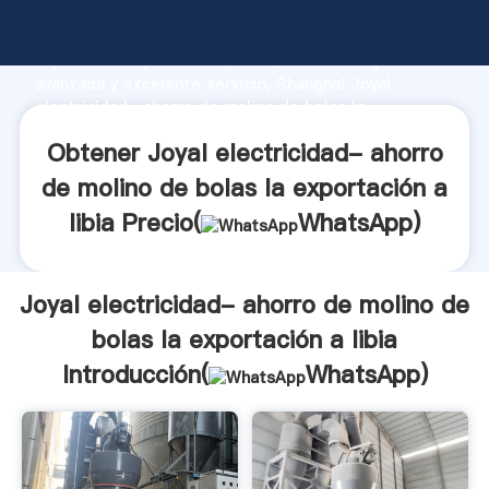
Joyal electricidad- ahorro de molino de bolas la
exportación a libia fabricante Agarrando fuerte
capacidad de producción, fuerza de investigación
avanzada y excelente servicio, Shanghai Joyal
electricidad- ahorro de molino de bolas la
exportación a libia proveedor crea el valor y aporta
Obtener Joyal electricidad- ahorro
valores a todos los clientes.
de molino de bolas la exportación a
libia Precio(
WhatsApp
)
Joyal electricidad- ahorro de molino de
bolas la exportación a libia
Introducción(
WhatsApp
)