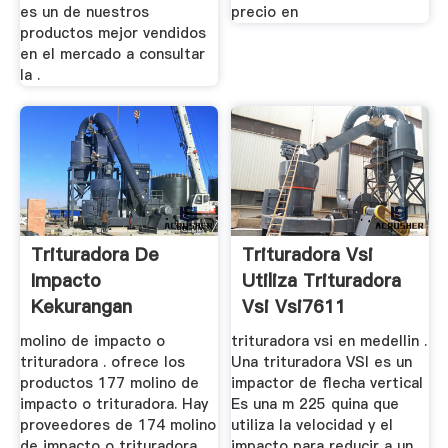
es un de nuestros
precio en
productos mejor vendidos
en el mercado a consultar
la .
Trituradora De
Trituradora Vsi
Impacto
Utiliza Trituradora
Kekurangan
Vsi Vsi7611
molino de impacto o
trituradora vsi en medellin .
trituradora . ofrece los
Una trituradora VSI es un
productos 177 molino de
impactor de flecha vertical
impacto o trituradora. Hay
Es una m 225 quina que
proveedores de 174 molino
utiliza la velocidad y el
de impacto o trituradora,
impacto para reducir a un