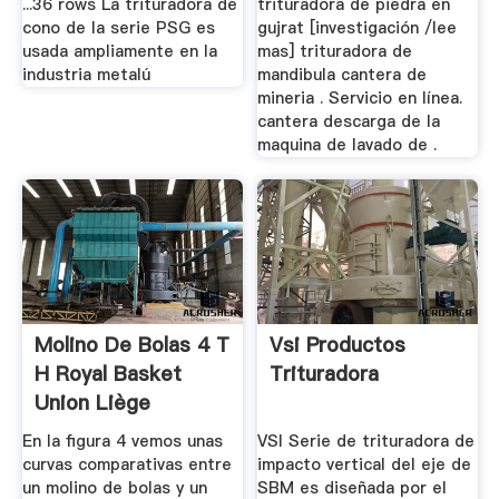
...36 rows La trituradora de
trituradora de piedra en
cono de la serie PSG es
gujrat [investigación /lee
usada ampliamente en la
mas] trituradora de
industria metalú
mandibula cantera de
mineria . Servicio en línea.
cantera descarga de la
maquina de lavado de .
Molino De Bolas 4 T
Vsi Productos
H Royal Basket
Trituradora
Union Liège
En la figura 4 vemos unas
VSI Serie de trituradora de
curvas comparativas entre
impacto vertical del eje de
un molino de bolas y un
SBM es diseñada por el