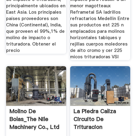
principalmente ubicados en
menor magotteaux
East Asia. Los principales
Reframetal SA ladrillos
países proveedores son
refractarios Medellin Entre
China (Continental), India,
sus productos est 225 n
que proveen el 99%,1% de
emplacados para molinos
molino de impacto o
horizontales tabiques y
trituradora. Obtener el
rejillas cuerpos moledores
precio
de alto cromo y cer 225
micos trituradoras VSI
Molino De
La Piedra Caliza
Bolas_The Nile
Circuito De
Machinery Co., Ltd
Trituracion