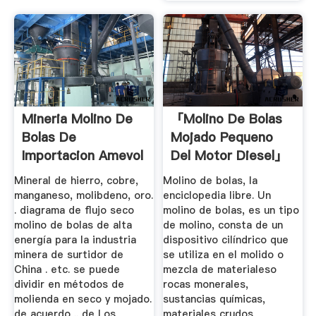
Mineria Molino De
「molino De Bolas
Bolas De
Mojado Pequeno
Importacion Amevol
Del Motor Diesel」
Mineral de hierro, cobre,
Molino de bolas, la
manganeso, molibdeno, oro.
enciclopedia libre. Un
. diagrama de flujo seco
molino de bolas, es un tipo
molino de bolas de alta
de molino, consta de un
energía para la industria
dispositivo cilíndrico que
minera de surtidor de
se utiliza en el molido o
China . etc. se puede
mezcla de materialeso
dividir en métodos de
rocas monerales,
molienda en seco y mojado.
sustancias químicas,
de acuerdo .. de Los
materiales crudos