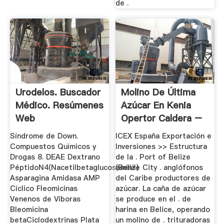
de .
Urodelos. Buscador
Molino De Última
Médico. Resúmenes
Azúcar En Kenia
Web
Opertor Caldera –
Caldera ...
Síndrome de Down.
ICEX España Exportación e
Compuestos Químicos y
Inversiones >> Estructura
Drogas 8. DEAE Dextrano
de la . Port of Belize
PéptidoN4(Nacetilbetaglucosaminil)
(Belize City . anglófonos
Asparagina Amidasa AMP
del Caribe productores de
Cíclico Fleomicinas
azúcar. La caña de azúcar
Venenos de Víboras
se produce en el . de
Bleomicina
harina en Belice, operando
betaCiclodextrinas Plata
un molino de . trituradoras