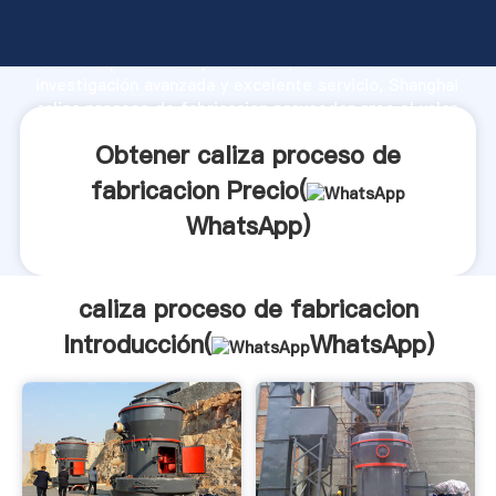
caliza proceso de fabricacion fabricante Agarrando
fuerte capacidad de producción, fuerza de
investigación avanzada y excelente servicio, Shanghai
caliza proceso de fabricacion proveedor crea el valor
y aporta valores a todos los clientes.
Obtener caliza proceso de
fabricacion Precio(
WhatsApp
)
caliza proceso de fabricacion
Introducción(
WhatsApp
)