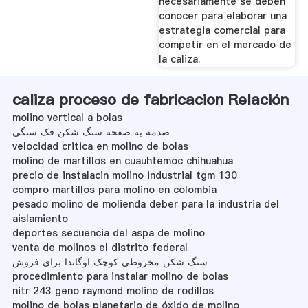
necesariamente se deben
conocer para elaborar una
estrategia comercial para
competir en el mercado de
la caliza.
caliza proceso de fabricacion Relación
molino vertical a bolas
صدمه به صفحه سنگ شکن فک سنگی
velocidad critica en molino de bolas
molino de martillos en cuauhtemoc chihuahua
precio de instalacin molino industrial tgm 130
compro martillos para molino en colombia
pesado molino de molienda deber para la industria del
aislamiento
deportes secuencia del aspa de molino
venta de molinos el distrito federal
سنگ شکن مخروطی کوچک اوگاندا برای فروش
procedimiento para instalar molino de bolas
nitr 243 geno raymond molino de rodillos
molino de bolas planetario de óxido de molino