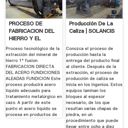
PROCESO DE
Producción De La
FABRICACION DEL
Caliza | SOLANCIS
HIERRO Y EL
ACERO By Odilon ...
Proceso tecnológico de la
Conozca el proceso de
extracción del mineral de
producción hasta la
hierro 1ª fusion
entrega del producto final
FABRICACION DIRECTA
al cliente. Después de la
DEL ACERO FUNDICIONES
extracción, el proceso de
ALEADAS FUNDICION Este
producción de caliza se
proceso producirá acero
inicia en los Ingenios. Estos
líquido adecuado para
equipos laminan los
tratamiento metalúrgico en
bloques al espesor
cazo. A partir de este
necesario, de los que
punto el acero líquido se
resultan varias chapas de
procesa en productos de
piedra, en un
procedimiento que puede
llevar entre ocho a diez