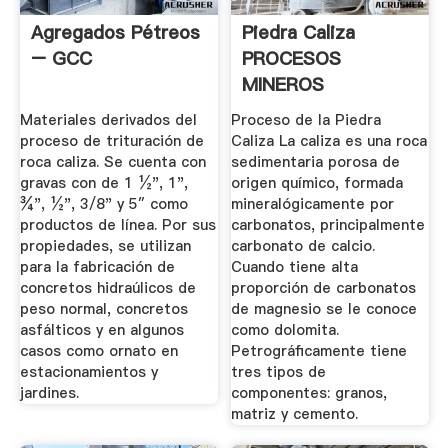
Agregados Pétreos
Piedra Caliza
– GCC
PROCESOS
MINEROS
Materiales derivados del
Proceso de la Piedra
proceso de trituración de
Caliza La caliza es una roca
roca caliza. Se cuenta con
sedimentaria porosa de
gravas con de 1 ½", 1",
origen químico, formada
¾", ½", 3/8" y 5″ como
mineralógicamente por
productos de línea. Por sus
carbonatos, principalmente
propiedades, se utilizan
carbonato de calcio.
para la fabricación de
Cuando tiene alta
concretos hidraúlicos de
proporción de carbonatos
peso normal, concretos
de magnesio se le conoce
asfálticos y en algunos
como dolomita.
casos como ornato en
Petrográficamente tiene
estacionamientos y
tres tipos de
jardines.
componentes: granos,
matriz y cemento.