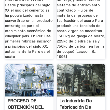
DIAGRAMA DE FLUJO
de forja, y sobre todo el
Desde principios del siglo
sistema de enfriamiento
XX el uso del cemento se
controlado. Flujos de
ha popularizado hasta
materia del proceso de
convertirse en un producto
fabricación del acero Para
estratégico para el
producir una tonelada de
crecimiento económico de
acero virgen se necesitan
cualquier país. En Perú las
1500kg de ganga de hierro,
primeras fábricas iniciaron
225kg de piedra caliza y
a principios del siglo XX,
750kg de carbón (en forma
actualmente la Perú es el
de coque) [Lawson, B.;
sexto
1996]
PROCESO DE
La Industria De
OBTENCIÓN DEL
Fabricación De