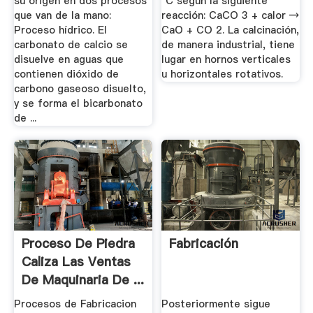
su origen en dos procesos
ºC según la siguiente
que van de la mano:
reacción: CaCO 3 + calor →
Proceso hídrico. El
CaO + CO 2. La calcinación,
carbonato de calcio se
de manera industrial, tiene
disuelve en aguas que
lugar en hornos verticales
contienen dióxido de
u horizontales rotativos.
carbono gaseoso disuelto,
y se forma el bicarbonato
de ...
Proceso De Piedra
Fabricación
Caliza Las Ventas
De Maquinaria De ...
Procesos de Fabricacion
Posteriormente sigue