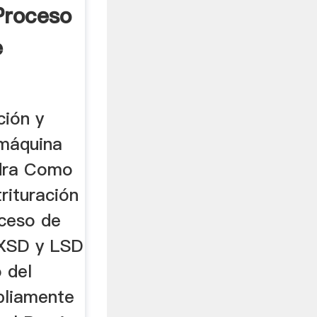
Proceso
e
ción y
 máquina
edra Como
trituración
ceso de
 XSD y LSD
 del
pliamente