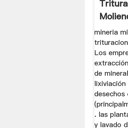
Tritur
Molien
Detecc
mineria mi
trituracio
Los empre
extracció
de mineral
lixiviación
desechos 
(principal
. las plan
y lavado d