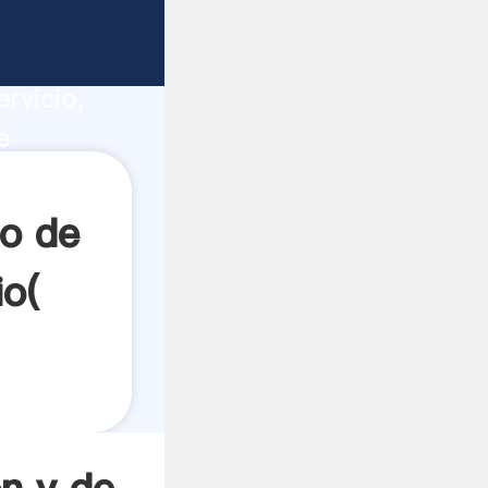
ión
ucción,
rvicio,
e
ores a
do de
io(