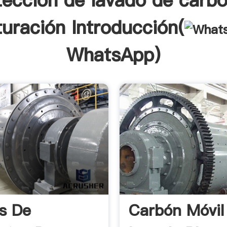
tección de lavado de carbó
ituración Introducción(
WhatsApp
)
s De
Carbón Móvil