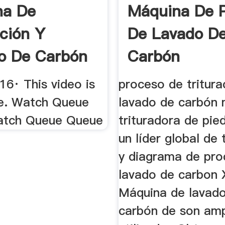
na De
Máquina De 
ación Y
De Lavado D
o De Carbón
Carbón
le YouTube
16· This video is
proceso de tritura
le. Watch Queue
lavado de carbón
atch Queue Queue
trituradora de pi
un líder global de 
y diagrama de pro
lavado de carbon
Máquina de lavado
carbón de son am