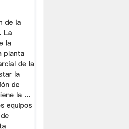
n de la
. La
e la
a planta
arcial de la
star la
ión de
ene la ...
os equipos
 de
ta