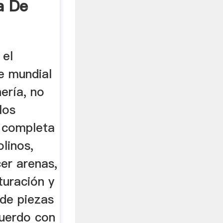
a De
 el
te mundial
ería, no
los
 completa
olinos,
er arenas,
turación y
 de piezas
cuerdo con