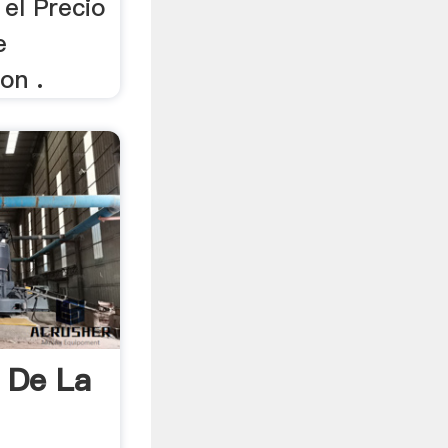
 el Precio
e
on .
 De La