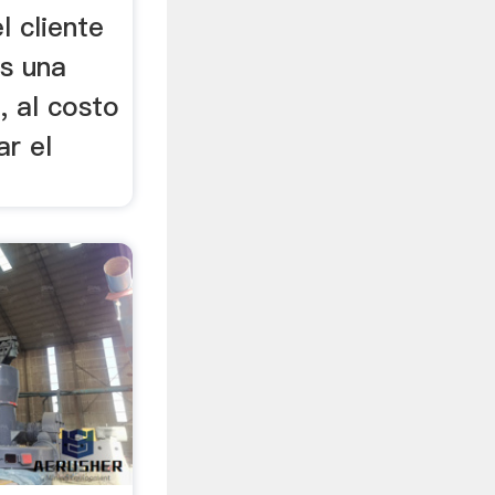
l cliente
s una
, al costo
ar el