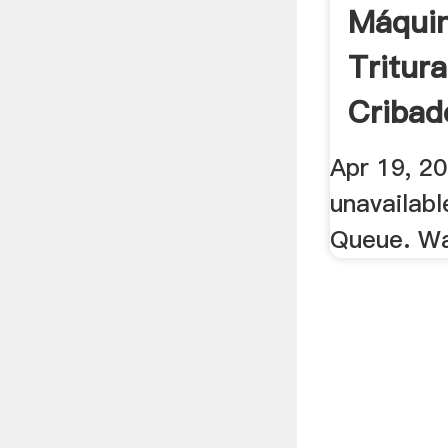
Máqui
Tritur
Cribad
En Chi
Apr 19, 20
unavailab
Queue. W