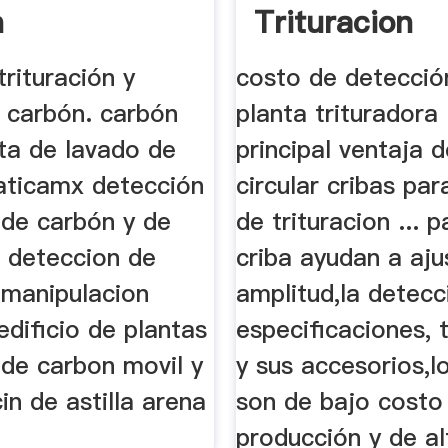
n
Trituracion
trituración y
costo de detecció
l carbón. carbón
planta trituradora 
nta de lavado de
principal ventaja d
aticamx detección
circular cribas par
 de carbón y de
de trituracion ... p
n deteccion de
criba ayudan a aju
 manipulacion
amplitud,la detecc
edificio de plantas
especificaciones, ti
 de carbon movil y
y sus accesorios,l
cin de astilla arena
son de bajo costo
producción y de al