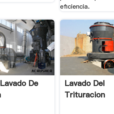
eficiencia.
 Lavado De
Lavado Del
n
Trituracion