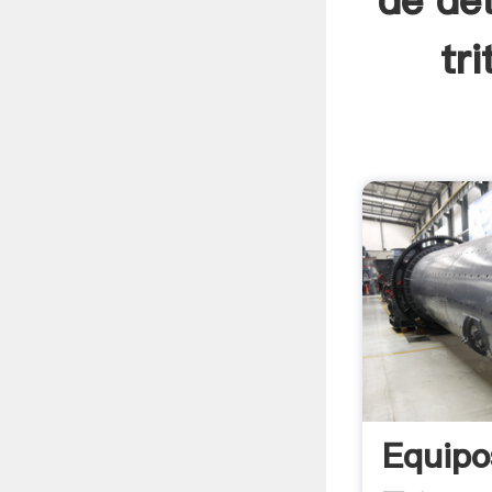
de de
tr
Equipo