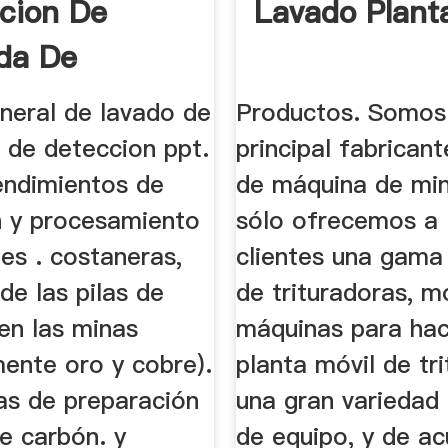
acion De
Lavado Plant
da De
ion
neral de lavado de
Productos. Somos
n de deteccion ppt.
principal fabrican
ndimientos de
de máquina de min
n y procesamiento
sólo ofrecemos a 
es . costaneras,
clientes una gama
 de las pilas de
de trituradoras, m
en las minas
máquinas para hac
mente oro y cobre).
planta móvil de tri
tas de preparación
una gran variedad
e carbón. y
de equipo, y de a