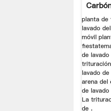
Carbó
planta de 
lavado de
móvil pla
fiestatem
de lavado
trituració
lavado de
arena del 
de lavado
La tritura
de .