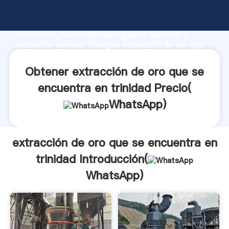
extracción de oro que se encuentra en trinidad
fabricante Agarrando fuerte capacidad de
producción, fuerza de investigación avanzada y
excelente servicio, Shanghai extracción de oro que
se encuentra en trinidad proveedor crea el valor y
aporta valores a todos los clientes.
Obtener extracción de oro que se
encuentra en trinidad Precio(
WhatsApp
)
extracción de oro que se encuentra en
trinidad Introducción(
WhatsApp
)