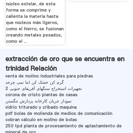
núcleo estelar, de esta
forma se comprime y
calienta la materia hasta
que núcleos más ligeros,
como el hierro, se fusionan
creando metales pesados,
como el ...
extracción de oro que se encuentra en
trinidad Relación
venta de molino industriales para piedras
گرم کن خشک کن اما نمی چرخد
تجهیزات استخراج سنگهای آفریقای جنوبی 2
corona de cristo plantas de casas
نمودار جریان کارخانه پردازش تنگستن
vidrio triturado y cribado maquina
pdf bolas de molienda de medios de comunicación
cobran cálculo en molino de bolas
250 tpd planta de procesamiento de aplastamiento de
mineral de oro