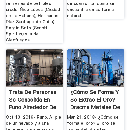
refinerías de petróleo
de cuarzo, tal como se
crudo: Ñico López (Ciudad
encuentra en su forma
de La Habana), Hermanos
natural.
Díaz Santiago de Cuba),
Sergio Soto (Sancti
Spíritus) y la de
Cienfuegos.
Trata De Personas
¿Cómo Se Forma Y
Se Consolida En
Se Extrae El Oro?
Puno Alrededor De
Dracma Metales De
La ...
...
Oct 13, 2019· Puno. Al pie
Mar 21, 2018· ¿Cómo se
de un nevado y a una
forma el oro? El oro se
temperatura apenas por
forma debido a las