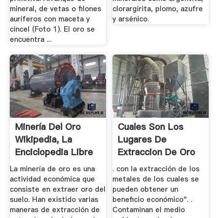
mineral, de vetas o filones
clorargirita, plomo, azufre
auríferos con maceta y
y arsénico.
cincel (Foto 1). El oro se
encuentra ...
Minería Del Oro
Cuales Son Los
Wikipedia, La
Lugares De
Enciclopedia Libre
Extraccion De Oro
En Ecuador
La minería de oro es una
. con la extracción de los
actividad económica que
metales de los cuales se
consiste en extraer oro del
pueden obtener un
suelo. Han existido varias
beneficio económico". .
maneras de extracción de
Contaminan el medio