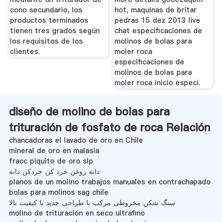
cono secundario, los
hot, maquinas de britar
productos terminados
pedras 15 dez 2013 live
tienen tres grados según
chat especificaciones de
los requisitos de los
molinos de bolas para
clientes.
moler roca
especificaciones de
molinos de bolas para
moler roca inicio especi.
diseño de molino de bolas para
trituración de fosfato de roca Relación
chancadoras el lavado de oro en Chile
mineral de oro en malasia
fracc piquito de oro slp
دانه روغن خرد کن خردکن دانه
planos de un molino trabajos manuales en contrachapado
bolas para molinos sag chile
سنگ شکن مخروطی مرکب با طراحی جدید با کیفیت بالا
molino de trituración en seco ultrafino