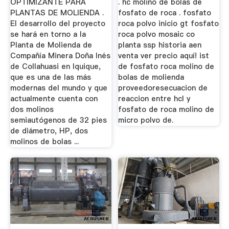
OPTIMIZANTE PARA
. hc molino de bolas de
PLANTAS DE MOLIENDA .
fosfato de roca . fosfato
El desarrollo del proyecto
roca polvo inicio gt fosfato
se hará en torno a la
roca polvo mosaic co
Planta de Molienda de
planta ssp historia aen
Compañía Minera Doña Inés
venta ver precio aquí! ist
de Collahuasi en Iquique,
de fosfato roca molino de
que es una de las más
bolas de molienda
modernas del mundo y que
proveedoresecuacion de
actualmente cuenta con
reaccion entre hcl y
dos molinos
fosfato de roca molino de
semiautógenos de 32 pies
micro polvo de.
de diámetro, HP, dos
molinos de bolas ...