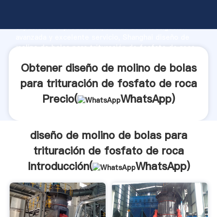
diseño de molino de bolas para trituración de
fosfato de roca fabricante Agarrando fuerte
capacidad de producción, fuerza de investigación
avanzada y excelente servicio, Shanghai diseño de
molino de bolas para trituración de fosfato de roca
proveedor crea el valor y aporta valores a todos los
Obtener diseño de molino de bolas
clientes.
para trituración de fosfato de roca
Precio(
WhatsApp
)
diseño de molino de bolas para
trituración de fosfato de roca
Introducción(
WhatsApp
)