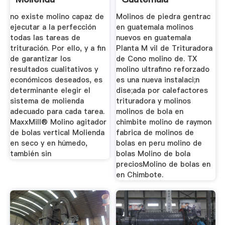
Netskiscredito
no existe molino capaz de
Molinos de piedra gentrac
ejecutar a la perfección
en guatemala molinos
todas las tareas de
nuevos en guatemala
trituración. Por ello, y a fin
Planta M vil de Trituradora
de garantizar los
de Cono molino de. TX
resultados cualitativos y
molino ultrafino reforzado
económicos deseados, es
es una nueva instalaci;n
determinante elegir el
dise;ada por calefactores
sistema de molienda
trituradora y molinos
adecuado para cada tarea.
molinos de bola en
MaxxMill® Molino agitador
chimbite molino de raymon
de bolas vertical Molienda
fabrica de molinos de
en seco y en húmedo,
bolas en peru molino de
también sin
bolas Molino de bola
preciosMolino de bolas en
en Chimbote.