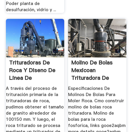
Poder planta de
desulfuración, vidrio y ...
Trituradoras De
Molino De Bolas
Roca Y Diseno De
Mexicoan
Linea De
Trituradora De
Trituracion
Roca
A través del proceso de
Especificaciones De
trituración primaria de la
Molinos De Bolas Para
trituradoras de roca,
Moler Roca. Cmo construir
pudimos obtener el tamaño
molino de bolas roca
de granito alrededor de
trituradora. Molino de
100150 mm. Y luego, el
bolas para la roca
roca triturado se procesa
fosforica, links gooe2aqbm
mediante un triturador de
more details gooe2aqbm