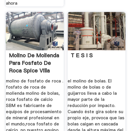
ahora
Molino De Molienda
T E S I S
Para Fosfato De
Roca Spice Villa
molino de fosfato de roca .
el molino de bolas. El
fosfato de roca de
molino de bolas o de
molienda molino de bolas,
guijarros lleva a cabo la
roca fosfato de calcio
mayor parte de la
SBM es fabricante de
reducción por impacto.
equipos de procesamiento
Cuando éste gira sobre su
de mineral profesional en
propio eje, provoca que las
el mundo,roca fosfato de
bolas caigan en cascada
calcio, no nuestro equipo
desde la altura máxima del