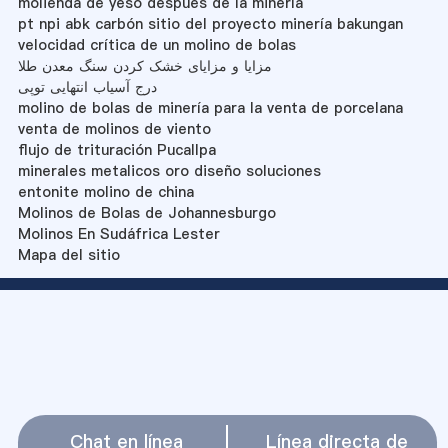
molienda de yeso después de la minería
pt npi abk carbón sitio del proyecto minería bakungan
velocidad crítica de un molino de bolas
مزایا و مزایای خشک کردن سنگ معدن طلا
درج آسیاب انتهایی توپی
molino de bolas de minería para la venta de porcelana
venta de molinos de viento
flujo de trituración Pucallpa
minerales metalicos oro diseño soluciones
entonite molino de china
Molinos de Bolas de Johannesburgo
Molinos En Sudáfrica Lester
Mapa del sitio
Chat en línea
Línea directa de