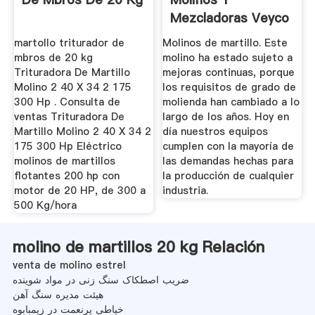
Mezcladoras Veyco
martollo triturador de
Molinos de martillo. Este
mbros de 20 kg
molino ha estado sujeto a
Trituradora De Martillo
mejoras continuas, porque
Molino 2 40 X 34 2 175
los requisitos de grado de
300 Hp . Consulta de
molienda han cambiado a lo
ventas Trituradora De
largo de los años. Hoy en
Martillo Molino 2 40 X 34 2
día nuestros equipos
175 300 Hp Eléctrico
cumplen con la mayoría de
molinos de martillos
las demandas hechas para
flotantes 200 hp con
la producción de cualquier
motor de 20 HP, de 300 a
industria.
500 Kg/hora
molino de martillos 20 kg Relación
venta de molino estrel
ضریب اصطکاک سنگ زنی در مواد شوینده
هیئت مدیره سنگ آهن
خیاطی پرنعمت در زیمبابوه