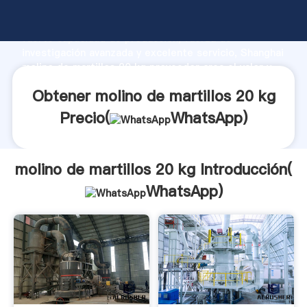
molino de martillos 20 kg fabricante Agarrando
fuerte capacidad de producción, fuerza de
investigación avanzada y excelente servicio, Shanghai
molino de martillos 20 kg proveedor crea el valor y
aporta valores a todos los clientes.
Obtener molino de martillos 20 kg
Precio(
WhatsApp
)
molino de martillos 20 kg Introducción(
WhatsApp
)