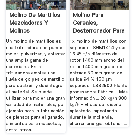
Molino De Martillos
Molino Para
Mezcladoras Y
Cereales,
Molinos
Desterronador Para
MAQUINOVA
Cereales Todos ...
Un molino de martillos es
1x molino de martillos con
una trituradora que puede
separador SHM1414 yeso
moler, pulverizar, y aplastar
16,45 t/h diámetro del
una amplia gama de
rotor 1400 mm ancho del
materiales. Esta
rotor 1400 mm grano de
trituradora emplea una
entrada 50 mm grano de
lluvia de golpes de martillo
salida 94 % 150 µm
para destruir y desintegrar
separador LSS2500 Planta
el material. Se puede
procesadora Fábrica ... Más
utilizar para moler una gran
información ... 20 kg/h 300
variedad de materiales, por
kg/h • El uso del diseño
ejemplo para la fabricación
aplastado impactando
de piensos para el ganado,
durante la molienda,
alimentos para mascotas,
ahorrar energía, obtener ...
entre otros.