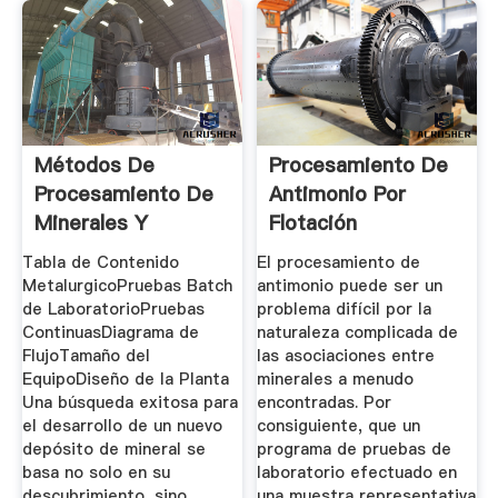
Métodos De
Procesamiento De
Procesamiento De
Antimonio Por
Minerales Y
Flotación
Metalurgia
Tabla de Contenido
El procesamiento de
Extractiva
MetalurgicoPruebas Batch
antimonio puede ser un
de LaboratorioPruebas
problema difícil por la
ContinuasDiagrama de
naturaleza complicada de
FlujoTamaño del
las asociaciones entre
EquipoDiseño de la Planta
minerales a menudo
Una búsqueda exitosa para
encontradas. Por
el desarrollo de un nuevo
consiguiente, que un
depósito de mineral se
programa de pruebas de
basa no solo en su
laboratorio efectuado en
descubrimiento, sino
una muestra representativa