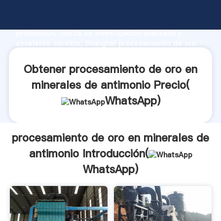
procesamiento de oro en minerales de antimonio
fabricante Agarrando fuerte capacidad de
producción, fuerza de investigación avanzada y
excelente servicio, Shanghai procesamiento de oro
en minerales de antimonio proveedor crea el valor y
aporta valores a todos los clientes.
Obtener procesamiento de oro en
minerales de antimonio Precio(
WhatsApp
)
procesamiento de oro en minerales de
antimonio Introducción(
WhatsApp
)