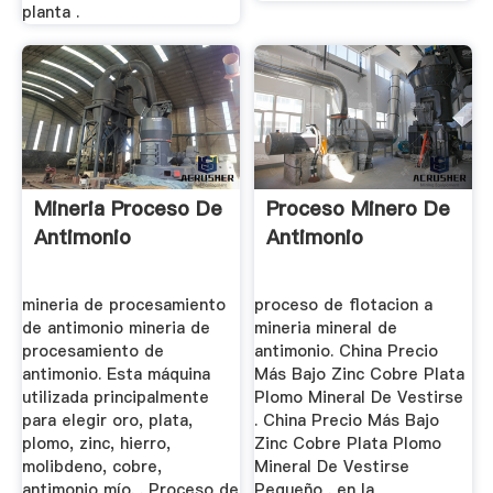
planta .
Mineria Proceso De
Proceso Minero De
Antimonio
Antimonio
mineria de procesamiento
proceso de flotacion a
de antimonio mineria de
mineria mineral de
procesamiento de
antimonio. China Precio
antimonio. Esta máquina
Más Bajo Zinc Cobre Plata
utilizada principalmente
Plomo Mineral De Vestirse
para elegir oro, plata,
. China Precio Más Bajo
plomo, zinc, hierro,
Zinc Cobre Plata Plomo
molibdeno, cobre,
Mineral De Vestirse
antimonio mío. . Proceso de
Pequeño . en la