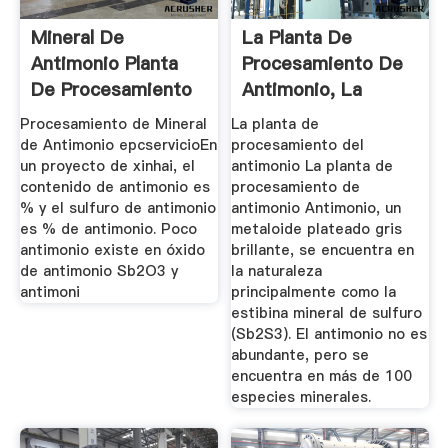
Mineral De
La Planta De
Antimonio Planta
Procesamiento De
De Procesamiento
Antimonio, La
De
Planta De ...
Procesamiento de Mineral
La planta de
de Antimonio epcservicioEn
procesamiento del
un proyecto de xinhai, el
antimonio La planta de
contenido de antimonio es
procesamiento de
% y el sulfuro de antimonio
antimonio Antimonio, un
es % de antimonio. Poco
metaloide plateado gris
antimonio existe en óxido
brillante, se encuentra en
de antimonio Sb2O3 y
la naturaleza
antimoni
principalmente como la
estibina mineral de sulfuro
(Sb2S3). El antimonio no es
abundante, pero se
encuentra en más de 100
especies minerales.