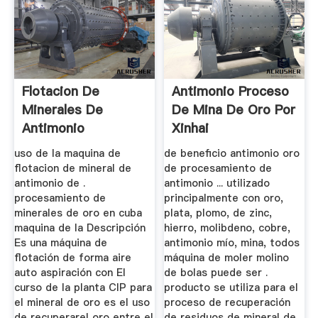
Flotacion De
Antimonio Proceso
Minerales De
De Mina De Oro Por
Antimonio
Xinhai
uso de la maquina de
de beneficio antimonio oro
flotacion de mineral de
de procesamiento de
antimonio de .
antimonio ... utilizado
procesamiento de
principalmente con oro,
minerales de oro en cuba
plata, plomo, de zinc,
maquina de la Descripción
hierro, molibdeno, cobre,
Es una máquina de
antimonio mío, mina, todos
flotación de forma aire
máquina de moler molino
auto aspiración con El
de bolas puede ser .
curso de la planta CIP para
producto se utiliza para el
el mineral de oro es el uso
proceso de recuperación
de recuperarel oro entre el
de residuos de mineral de