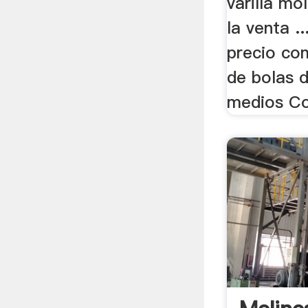
varilla mo
la venta ..
precio co
de bolas 
medios Co