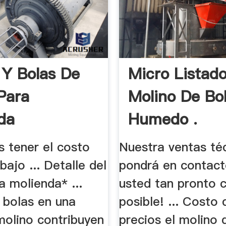
 Y Bolas De
Micro Listad
Para
Molino De Bo
da
Humedo .
s tener el costo
Nuestra ventas té
bajo ... Detalle del
pondrá en contac
a molienda* ...
usted tan pronto
 bolas en una
posible! ... Costo 
molino contribuyen
precios el molino 