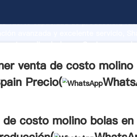
 costo molino bolas en Spain fabricant
o fuerte capacidad de producción, fue
ación avanzada y excelente servicio, Sh
 costo molino bolas en Spain proveedo
aporta valores a todos los clientes.
ner venta de costo molino 
pain Precio(
Whats
 de costo molino bolas en