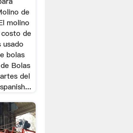
para
Molino de
El molino
s costo de
s usado
de bolas
 de Bolas
artes del
spanish...