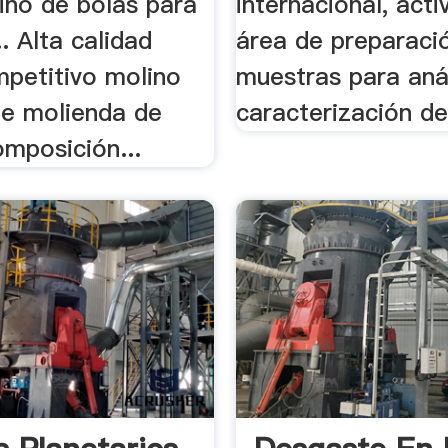
lino de bolas para
internacional, acti
.. Alta calidad
área de preparaci
mpetitivo molino
muestras para anál
de molienda de
caracterización de
mposición...