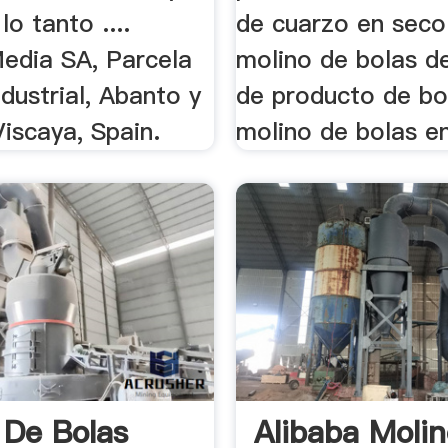
lo tanto ....
de cuarzo en sec
Media SA, Parcela
molino de bolas de 
dustrial, Abanto y
de producto de bo
iscaya, Spain.
molino de bolas en
 De Bolas
Alibaba Moli