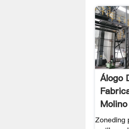
Álogo 
Fabric
Molino
Alta.
Zoneding 