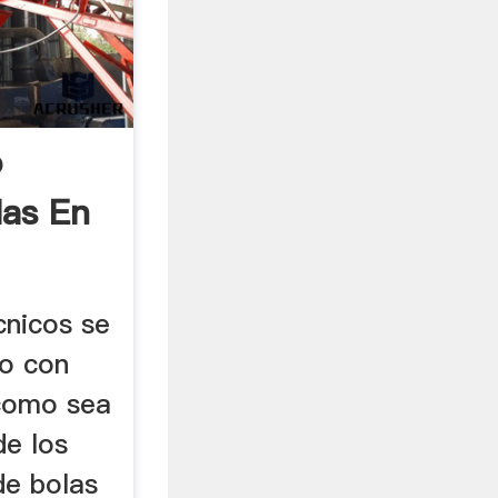
o
las En
cnicos se
to con
 como sea
de los
de bolas