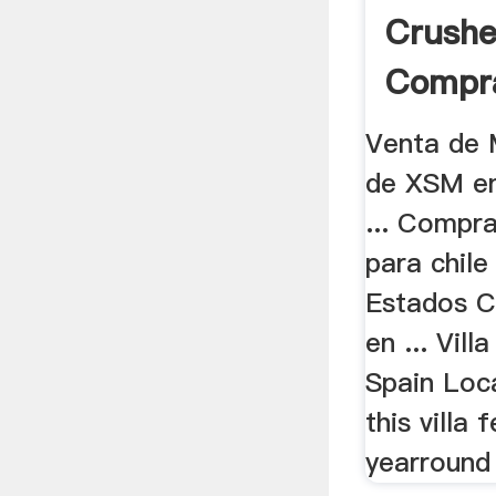
Crush
Compr
Venta de 
de XSM en
... Compr
para chile
Estados C
en ... Vill
Spain Loca
this villa 
yearround