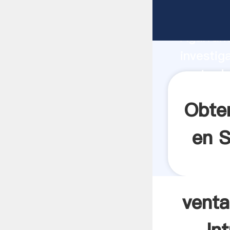
venta de
Agarrand
investig
venta de
valor y 
Obte
en S
venta