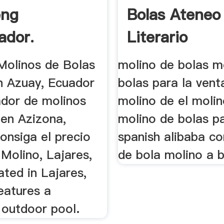
eng
Bolas Ateneo
ador.
Literario
Molinos de Bolas
molino de bolas m
 Azuay, Ecuador
bolas para la vent
ador de molinos
molino de el molino
 en Azizona,
molino de bolas pa
onsiga el precio
spanish alibaba c
a Molino, Lajares,
de bola molino a b
ted in Lajares,
features a
 outdoor pool.