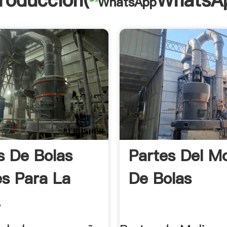
troducción(
WhatsA
s De Bolas
Partes Del Mo
s Para La
De Bolas
.