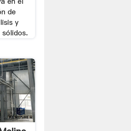
va en el
ón de
isis y
 sólidos.