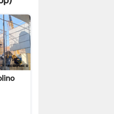
pp
)
lino