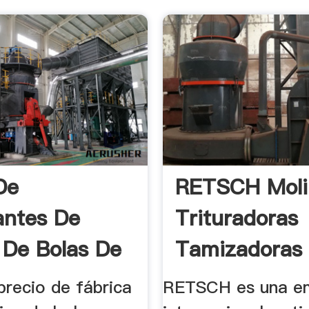
De
RETSCH Moli
antes De
Trituradoras
 De Bolas De
Tamizadoras 
precio de fábrica
RETSCH es una e