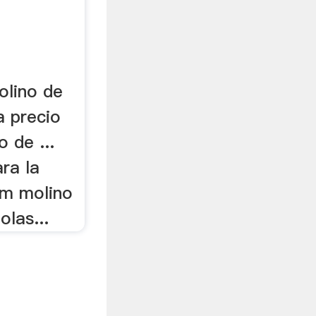
olino de
a precio
 de ...
ra la
om molino
olas...