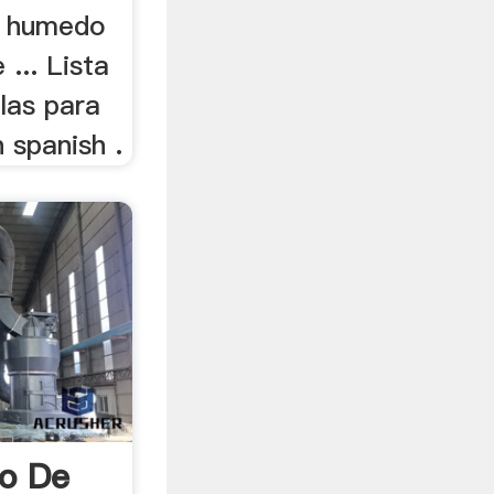
o humedo
... Lista
las para
 spanish .
no De