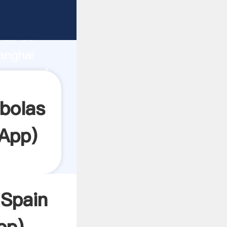
e
rza de
anghai
r crea el
bolas
App
)
 Spain