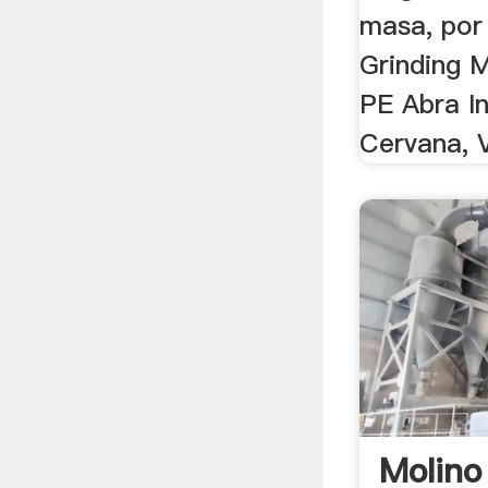
masa, por 
Grinding 
PE Abra In
Cervana, V
Molino