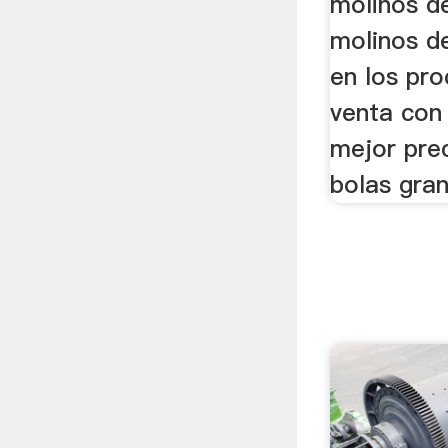
molinos d
molinos d
en los pro
venta con 
mejor pre
bolas gran