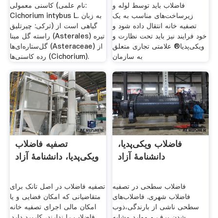
فاضلاب باید توسط لوله و
کاسنی معمولی (نام علمی:
زیرساخت‌های مناسب به یک
‎Cichorium intybus L. به زبان
تصفیه خانه انتقال داده شود و
ترکی: چیرتلیق) گیاهی است از
خود فرایند نیز باید تحت نظارت و
راسته گل مینا (Asterales) تیره
ویکی‌پدیا® علامتی تجاری متعلق
گل‌ستاره‌ای‌ها (Asteraceae) از
به سازمان
رده کاسنی‌ها (Cichorium).
فاضلاب ویکی‌پدیا،
تصفیه فاضلاب
دانشنامهٔ آزاد
ویکی‌پدیا، دانشنامهٔ آزاد
فاضلاب سطحی در تصفیه
تصفیه فاضلاب در اصل تانک برای
فاضلاب شهری. فاضلاب‌های
متقاضیانی که امکان فضایی و یا
سطحی ناشی از بارندگی،ذوب
امکان مالی اجرای تصفیه خانه
شدن برف و موارد مشابه
فاضلاب را ندارند، کاربرد دارد.