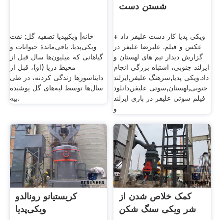
شستن دست
ویکی پدیا کار دست علیفر داد +
خانه| ویکیپدیا تصفیه گل; نفت
عکس و فیلم. علیرضا علیفر در
ویکی‌پدیا. باقی‌ماندهٔ حیوانات و
گزارش دیدار تیم های لهستان و
گیاهانی که میلیون‌ها سال قبل از
ایرلند جنوبی، اشتباه بزرگی انجام
محیط دریا (او)، قبل از
داد.ویکی پدیا,سرهنگ علیفر,ایرلند
دایناسورها زندگی كردنه، در طی
جنوبی,لهستان,سوتی علیفر,دانلود
سال‌ها توسط لپه‌های گل پوشیده
فیلم سوتی علیفر در بازی ایرلند
بيه.
و
کمک خلاص شدن از
کریستیانو رونالدو
شر ویکی سنگ شکن
ویکی‌پدیا