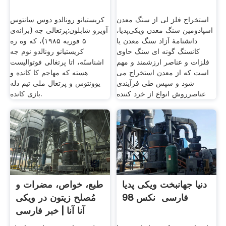
استخراج فلز لی از سنگ معدن
کریستیانو رونالدو دوس سانتوس
اسپادومین سنگ معدن ویکی‌پدیا،
آویرو شابلون:پرتغالی جه (بزائه‌ی
دانشنامهٔ آزاد سنگ معدن یا
۵ فوریه ۱۹۸۵)، که وه ره
کانسنگ گونه ای سنگ حاوی
کریستیانو رونالدو نوم جه
فلزات و عناصر ارزشمند و مهم
اشناسنّه، اتا پرتغالی فوتوالیست
است که از معدن استخراج می
هسته که مهاجم کا کانده و
شود و سپس طی فرآیندی
یوونتوس و پرتغال ملی تیم دله
عناصرروش انواع از خرد کننده
بازی کانده.
دنیا جهانبخت ویکی پدیا
طبع، خواص، مضرات و
فارسی ️ نکس 98
مُصلح زیتون در ویکی
آنا آنا | خبر فارسی