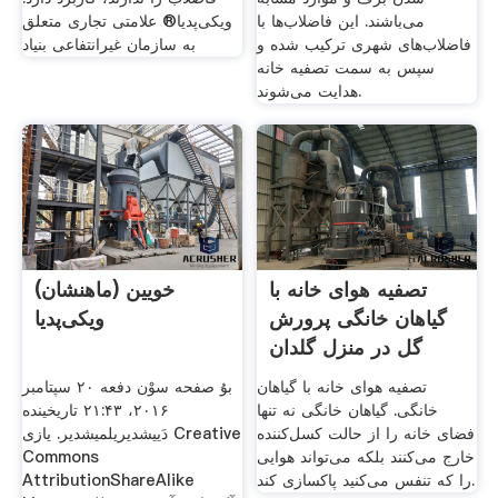
می‌باشند. این فاضلاب‌ها با
ویکی‌پدیا® علامتی تجاری متعلق
فاضلاب‌های شهری ترکیب شده و
به سازمان غیرانتفاعی بنیاد
سپس به سمت تصفیه خانه
هدایت می‌شوند.
تصفیه هوای خانه با
خویین (ماهنشان)
گیاهان خانگی پرورش
ویکی‌پدیا
گل در منزل گلدان
تصفیه هوای خانه با گیاهان
بۇ صفحه‌‌ سوْن دفعه ‏۲۰ سپتامبر
خانگی. گیاهان خانگی نه تنها
۲۰۱۶، ‏۲۱:۴۳ تاریخینده
فضای خانه را از حالت کسل‌کننده
دَییشدیریلمیشدیر. یازی Creative
خارج می‌کنند بلکه می‌تواند هوایی
Commons
را که تنفس می‌کنید پاکسازی کند.
AttributionShareAlike