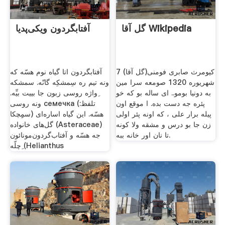
گل آقا Wikipedia
آفتابگردون ویکی‌پدیا
کیومرث صابری فومنی(گل آقا) 7
آفتابگردون اتا گیاه نوم هسّه که
شهریوره 1320 صومعه سرا مین
ونه تیم ره سِمشکِه گانّه. سمشکه
به دونیا بومو.. ای ساله بو که خو
ِواژه روسی زبون جا بییت بیِّه.
پئره جه دست بده. ا موقع اون
ونه روسی семечка (تلفظ:
پیله برار علی ، که اونه پئر اولی
سمِِچکا) هسّه. این گیاه اساره‌ای
زن جا بو درس و مشقه ولا کونه
گل‌های خانواده (Asteraceae)
تا نان اور خانه ببه.
جه هسّه و آفتاب‌گردون‌مونائون
ِچلّه (Helianthus