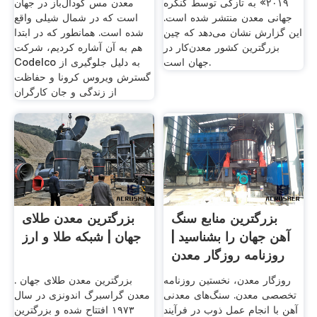
۲۰۱۹» به تازگی توسط کنگره
معدن مس گودال‌باز در جهان
جهانی معدن منتشر شده است.
است که در شمال شیلی واقع
این گزارش نشان می‌دهد که چین
شده است. همانطور که در ابتدا
بزرگترین کشور معدن‌کار در
هم به آن آشاره کردیم، شرکت
جهان است.
Codelco به ‌دلیل جلوگیری از
گسترش ویروس کرونا و حفاظت
از زندگی و جان کارگران
بزرگترین منابع سنگ
بزرگترین معدن طلای
آهن جهان را بشناسید |
جهان | شبکه طلا و ارز
روزنامه روزگار معدن
روزگار معدن، نخستین روزنامه
بزرگترین معدن طلای جهان .
تخصصی معدن. سنگ‌های معدنی
معدن گراسبرگ اندونزی در سال
آهن با انجام عمل ذوب در فرآیند
١٩٧٣ افتتاح شده و بزرگترین