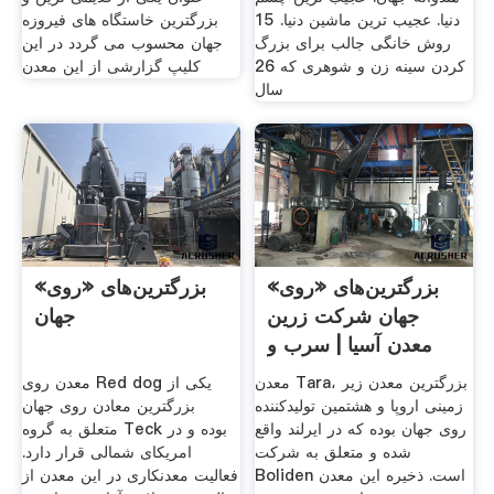
دنیا. عجیب ترین ماشین دنیا. 15
بزرگترین خاستگاه های فیروزه
روش خانگی جالب برای بزرگ
جهان محسوب می گردد در این
کردن سینه زن و شوهری که 26
کلیپ گزارشی از این معدن
سال
بزرگترین‌های «روی»
بزرگترین‌های «روی»
جهان شرکت زرین
جهان
معدن آسیا | سرب و
روی
معدن Tara، بزرگترین معدن زیر
معدن روی Red dog یکی از
زمینی اروپا و هشتمین تولیدکننده
بزرگترین معادن روی جهان
روی جهان بوده که در ایرلند واقع
متعلق به گروه Teck بوده و در
شده و متعلق به شرکت
امریکای شمالی قرار دارد.
Boliden است. ذخیره این معدن
فعالیت معدنکاری در این معدن از