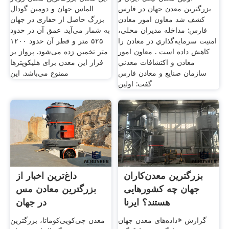
بزرگترين معدن جهان در فارس
الماس جهان و دومین گودال
کشف شد معاون امور معادن
بزرگ حاصل از حفاری در جهان
فارس: مداخله مديران محلي،
به شمار می‌آید. عمق آن در حدود
امنيت سرمايه‌گذاري در معادن را
۵۲۵ متر و قطر آن حدود ۱۲۰۰
کاهش داده است . معاون امور
متر تخمین زده می‌شود. پرواز بر
معادن و اکتشافات معدني
فراز این معدن برای هلیکوپترها
سازمان صنايع و معادن فارس
ممنوع می‌باشد. این
گفت: اولين
بزرگترین معدن‌کاران
داغ‌ترین اخبار از
جهان چه کشورهایی
بزرگترین معادن مس
هستند؟ ایرنا
در جهان
گزارش «داده‌های معدن جهان
معدن چی‌کویی‌کوماتا، بزرگترین