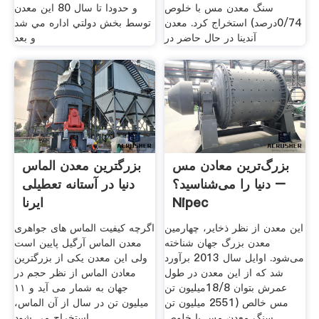
سنگ معدن مس با خلوص
و حدودا تا سال 80 اين معدن
0/74درصد) استخراج کرد. معدن
توسط بخش دولتي اداره مي شد
آندینا در حال حاضر در
و بعد
بزرگ‌ترین معادن مس
بزرگترین معدن الماس
دنیا را می‌شناسید؟ –
دنیا در آستانه تعطیلی
Nipec
ایرنا
این معدن از نظر ذخایر، چهارمین
اگرچه کیفیت الماس های جواهری
معدن بزرگ جهان شناخته
معدن الماس آرگیل پایین است
می‌شود. اوایل سال 2013 برآورد
ولی این معدن یکی از بزرگترین
شد که از این معدن در طول
معادن الماس از نظر حجم در
عمرش بتوان 18/8میلیون تن
جهان به شمار می آید و ۱۱
مس خالص (2551 میلیون تن
میلیون تن در سال از آن الماس،
سنگ معدن مس با خلوص
استخراج می شود.