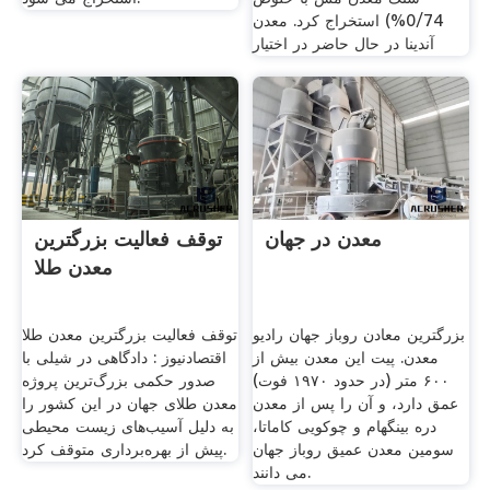
0/74%) استخراج کرد. معدن
آندینا در حال حاضر در اختیار
معدن در جهان
توقف فعالیت بزرگترین
معدن طلا
بزرگترین معادن روباز جهان رادیو
توقف فعالیت بزرگترین معدن طلا
معدن. پیت این معدن بیش از
اقتصادنیوز : دادگاهی در شیلی با
۶۰۰ متر (در حدود ۱۹۷۰ فوت)
صدور حکمی بزرگ‌ترین پروژه
عمق دارد، و آن را پس از معدن
معدن طلای جهان در این کشور را
دره بینگهام و چوکویی کاماتا،
به دلیل آسیب‌های زیست محیطی
سومین معدن عمیق روباز جهان
پیش از بهره‌برداری متوقف کرد.
می دانند.