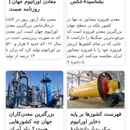
بشناسید+عکس
معادن اورانیوم جهان |
روزنامه صمت
معدن فیروزه نیشابور نه تنها در
معدن مک آرتور ریور در کانادا
کشور بلکه در سطح جهان
درحال‌حاضر بزرگترین معدن
بزرگترین معدن فیروزه است که
اورانیوم جهان است. این معدن
مرغوب‌ترین سنگ‌ها را داراست تا
که به صورت زیرزمینی است در
جایی که در تمام کشورها ارزش
سال ۲۰۱۲م حدود ۷ هزار و ۵۲۰
فیروزه خود را با فیروزه نیشابور
تن اورانیوم تولید کرد که برابر با
ایران مقایسه می‌‌کنند. این معدن
۱۳ درصد از تولید
با ذخیره ۹
فهرست کشورها بر پایه
بزرگترین معدن‌کاران
ذخایر اورانیوم
جهان چه کشورهایی
ویکی‌پدیا، دانشنامهٔ
هستند؟ پیام آوران