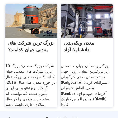
معدن ویکی‌پدیا،
بزرگ ترین شرکت های
دانشنامهٔ آزاد
معدنی جهان کدامند؟
بزرگترین معادن جهان. ده معدن
10 شرکت بزرگ معدنی؛ بزرگ
زیر بزرگترین معادن روباز جهان
ترین شرکت های معدنی جهان
هستند: معدن طلای کارگورلی
کدامند؟ شرکت های بزرگ فعال
(Kalgoorlie) استرالیای غربی;
در حوزه معدن طی سال 2018،
معدن الماس کیمبرلی
گلنکور، ریوتینتو و بی اچ پی
(Kimberley) آفریقای جنوبی;
بیلتون هستند که توانسته اند
معدن الماس دیاویک (Diavik)
بیشترین سوددهی را در سال
کانادا
میلادی جاری داشته باشند.