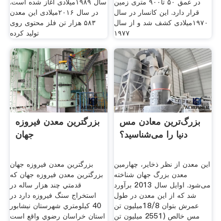
در عمق ۵۰ تا۹۰۰ متری زمین
سال ۱۹۸۹میلادی آغاز شده است.
قرار دارد. این کانسار در سال
در سال ۲۰۱۶میلادی این معدن
۱۹۷۰میلادی کشف شد و از سال
۵۸۳ هزار تن فلز محتوی روی
۱۹۷۷
تولید کرده
بزرگ‌ترین معادن مس
بزرگترین معدن فیروزه
دنیا را می‌شناسید؟
جهان
این معدن از نظر ذخایر، چهارمین
بزرگترین معدن فیروزه جهان
معدن بزرگ جهان شناخته
بزرگترين معدن فيروزه جهان كه
می‌شود. اوایل سال 2013 برآورد
قدمتي چند هزار ساله در
شد که از این معدن در طول
استخراج سنگ فيروزه دارد در
عمرش بتوان 18/8میلیون تن
40 كيلومتري شهرستان نيشابور
مس خالص (2551 میلیون تن
استان خراسان رضوي واقع است