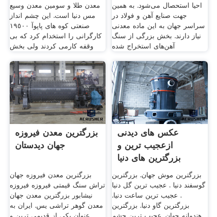
احیا استحصال می‌شود. به همین
معدن طلا و سومین معدن وسیع
جهت صنایع آهن و فولاد در
مس دنیا است. این چشم انداز
سراسر جهان به این ماده معدنی
صنعتی کوه ھای پاپوآ ١٩٥٠٠
نیاز دارند. بخش بزرگی از سنگ
کارگرانی را استخدام کرد که بی
آهن‌های استخراج شده
وقفه کارمی کردند ولی بخش
عکس های دیدنی
بزرگترین معدن فیروزه
ازعجیب ترین و
جهان دیدستان
بزرگترین های دنیا
بزرگترین موش جهان. بزرگترین
بزرگترین معدن فیروزه جهان
گوسفند دنیا . عجیب ترین گل دنیا
تراش سنگ قیمتی فیروزه فیروزه
. عجیب ترین ساعت دنیا.
نیشابور بزرگترین معدن جهان
بزرگترین گاو دنیا. بزرگترین
معدن گوهر تراشی یس. ایران به
هندوانه جهان. عجیب ترین چشم
عنوان یکی از قدیمی ترین و