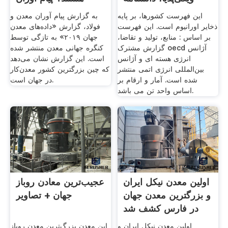
این فهرست کشورها، بر پایه
به گزارش پیام آوران معدن و
ذخایر اورانیوم است. این فهرست
فولاد، گزارش «داده‌های معدن
بر اساس : منابع، تولید و تقاضا،
جهان ۲۰۱۹» به تازگی توسط
گزارش مشترک oecd آژانس
کنگره جهانی معدن منتشر شده
انرژی هسته ای و آژانس
است. این گزارش نشان می‌دهد
بین‌المللی انرژی اتمی منتشر
که چین بزرگترین کشور معدن‌کار
شده است. آمار و ارقام بر
در جهان است.
اساس واحد تن می باشد.
اولين معدن نيکل ايران
عجیب‌ترین معادن روباز
و بزرگترين معدن جهان
جهان + تصاویر
در فارس کشف شد
اولين معدن نيکل ايران و
این معدن بزرگ‌ترین معدن روباز