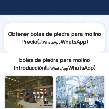
bolas de piedra para molino fabricante Agarrando
fuerte capacidad de producción, fuerza de
investigación avanzada y excelente servicio, Shanghai
bolas de piedra para molino proveedor crea el valor y
aporta valores a todos los clientes.
Obtener bolas de piedra para molino
Precio(
WhatsApp
)
bolas de piedra para molino
Introducción(
WhatsApp
)