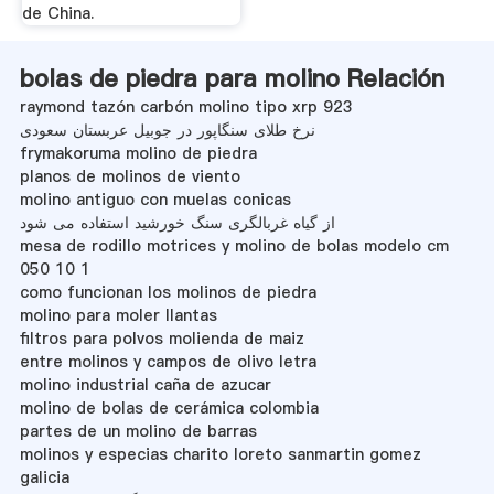
de China.
bolas de piedra para molino Relación
raymond tazón carbón molino tipo xrp 923
نرخ طلای سنگاپور در جوبیل عربستان سعودی
frymakoruma molino de piedra
planos de molinos de viento
molino antiguo con muelas conicas
از گیاه غربالگری سنگ خورشید استفاده می شود
mesa de rodillo motrices y molino de bolas modelo cm
050 10 1
como funcionan los molinos de piedra
molino para moler llantas
filtros para polvos molienda de maiz
entre molinos y campos de olivo letra
molino industrial caña de azucar
molino de bolas de cerámica colombia
partes de un molino de barras
molinos y especias charito loreto sanmartin gomez
galicia