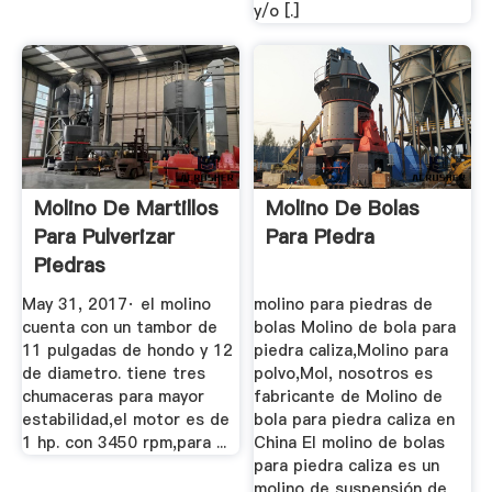
y/o [.]
Molino De Martillos
Molino De Bolas
Para Pulverizar
Para Piedra
Piedras
"popocatepetl ...
May 31, 2017· el molino
molino para piedras de
cuenta con un tambor de
bolas Molino de bola para
11 pulgadas de hondo y 12
piedra caliza,Molino para
de diametro. tiene tres
polvo,Mol, nosotros es
chumaceras para mayor
fabricante de Molino de
estabilidad,el motor es de
bola para piedra caliza en
1 hp. con 3450 rpm,para ...
China El molino de bolas
para piedra caliza es un
molino de suspensión de