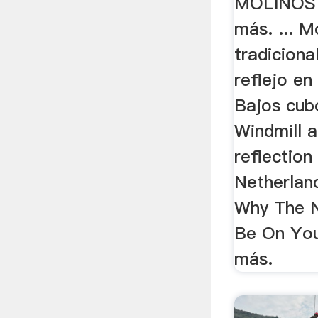
MOLINOS 
más. ... M
tradiciona
reflejo en
Bajos cub
Windmill 
reflection
Netherlan
Why The N
Be On You
más.