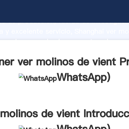
nos de vient fabricante Agarrando fuer
d de producción, fuerza de investigaci
 y excelente servicio, Shanghai ver mo
oveedor crea el valor y aporta valores 
tes.
er ver molinos de vient P
WhatsApp
)
 molinos de vient Introducc