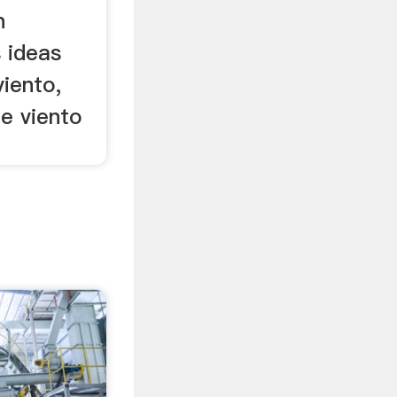
n
 ideas
iento,
e viento