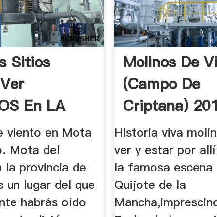
s Sitios
Molinos De V
 Ver
(Campo De
OS En LA
Criptana) 20
A | Guías
Saber ...
e viento en Mota
Historia viva moli
o. Mota del
ver y estar por all
 la provincia de
la famosa escena
 un lugar del que
Quijote de la
nte habrás oído
Mancha,imprescind