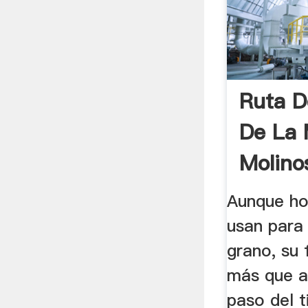
Ruta D
De La
Molino
De ...
Aunque ho
usan para 
grano, su
más que a
paso del t