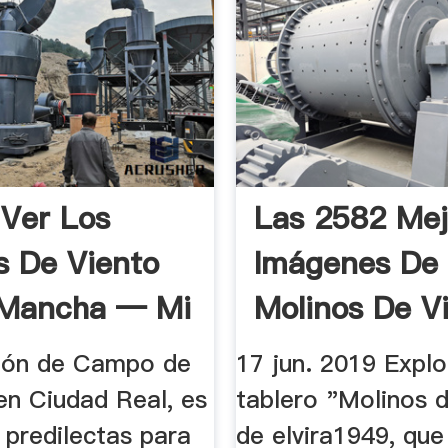
Ver Los
Las 2582 Mej
s De Viento
Imágenes De
 Mancha — Mi
Molinos De V
En 2019 ...
ión de Campo de
17 jun. 2019 Explo
en Ciudad Real, es
tablero "Molinos d
 predilectas para
de elvira1949, que