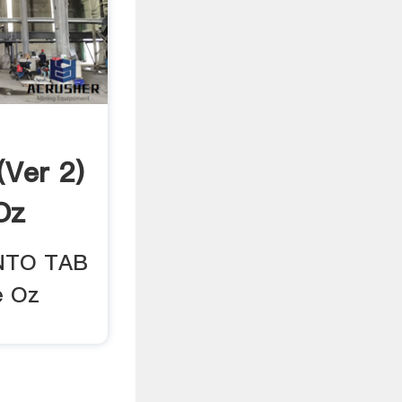
ver 2)
Oz
NTO TAB
e Oz