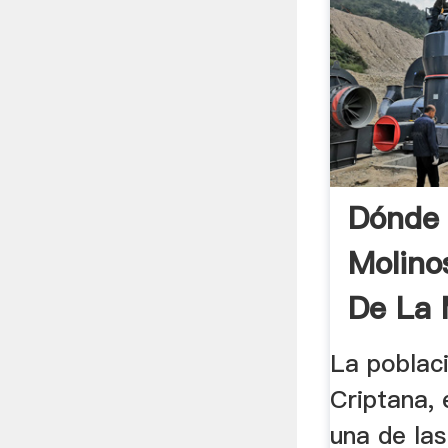
Dónde 
Molino
De La
Viaje
La poblac
Criptana, 
una de las