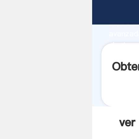
ver moli
capacida
avanzada
vient pr
los clien
Obten
ver