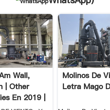
WhatsApp
)
Am Wall,
Molinos De V
 | Other
Letra Mago D
ies En 2019 |
 ...