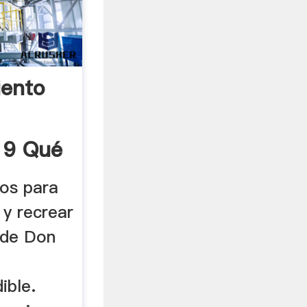
iento
19 Qué
nos para
í y recrear
 de Don
ible.