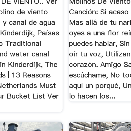
DE VIENTO.. Ver
Molinos De Viento
olino de viento
Canción: Si acaso 
l y canal de agua
Mas allá de tu nar
 Kinderdijk, Países
oyes a una flor reí
o Traditional
puedes hablar, Sin
and water canal
oír tu voz, Utiliza
 in Kinderdijk, The
corazón. Amigo S
ds | 13 Reasons
escúchame, No to
etherlands Must
aquí un porqué, U
r Bucket List Ver
lo hacen los...