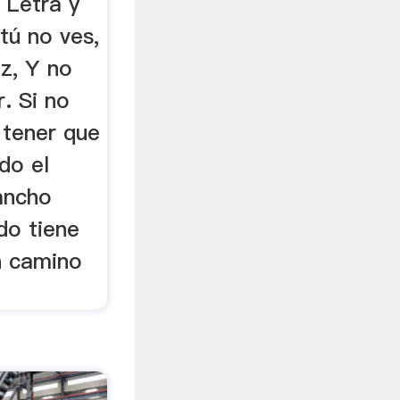
 Letra y
tú no ves,
iz, Y no
r. Si no
 tener que
ndo el
ancho
do tiene
n camino