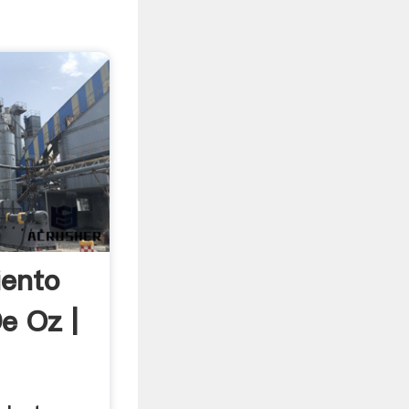
iento
e Oz |