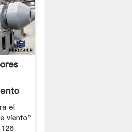
ores
iento
ra el
e viento"
 126