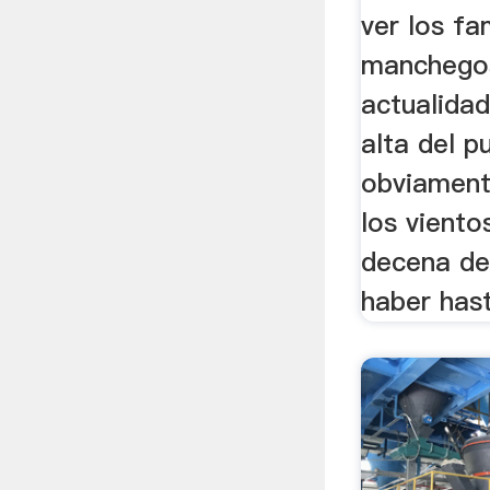
ver los f
manchegos
actualidad
alta del p
obviament
los viento
decena de 
haber has