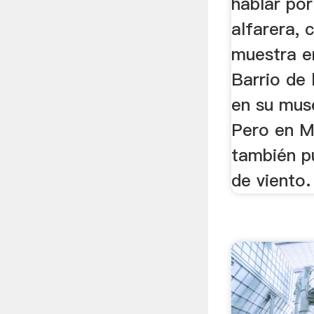
hablar por
alfarera, 
muestra e
Barrio de 
en su muse
Pero en M
también p
de viento.