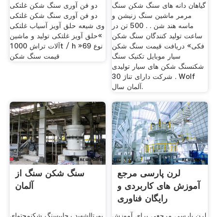
گیاهان دانه های سنگ شکن سنگ
دو فن آوری سنگ شکن غلتکی
مرمر ماشین سنگ زنیشن و
دو فن آوری سنگ شکن غلتکی
ماسه هند شن . . 500 تن در
وی شیعه حلق آویز آسیاب غلتکی
ساعت تولید کنندگان سنگ شکن
»حلق آویز غلتکی تولید و ماشین
فکی» دریافت قیمت سنگ شکن
آلات تراش 1000t / h »69 نوع
سیار موبایل تکنیک سنگ
قیمت سنگ شکن
شکنسنگ شکن های سیار تولیدی
شرکت دارای تناژ 30 . Wolf
آلمان سال.
لرن پارسی مرجع
سنگ شکن سنگ از
آموزش های کاربردی و
آلمان
رایگان فناوری
لرن پارسی مرجعی برای آموزش
پورتالشهید رجاییسنگ شکنمحتوای