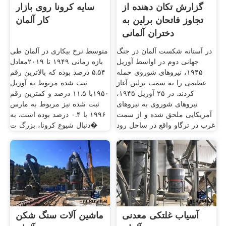
گزارش تکان دهنده از
سایه کرونا روی بازار
تجاوز فاتحان برلین به
کار آلمان
دختران آلمانی
در آستانه شکست آلمان در جنگ
متوسط نرخ بیکاری در آلمان طی
جهانی دوم در اواسط آوریل
بازه زمانی ۱۹۴۹ تا ۲۰۱۹معادل
۱۹۴۵، نیرو‌های شوروی حمله
۵.۵۴ درصد بوده که بالاترین رقم
عظیمی را به سمت برلین آغاز
ثبت شده مربوط به آوریل
کردند. در ۲۵ آوریل ۱۹۴۵،
۱۹۵۰با ۱۱.۵ درصد و کمترین رقم
نیرو‌های شوروی به نیرو‌های
ثبت شده نیز مربوط به مارس
آمریکایی ملحق شده و از سمت
۱۹۹۶ با ۰.۴ درصد بوده است. به
غرب در ترگاو واقع در ساحل رود
دنبال شیوع کرونا، بزرگ ت�
آسیاب غلتکی معدنی
ماشین آلات سنگ شکن