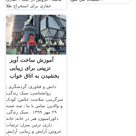
حفاری برای استخراج طلا
آموزش ساخت آویز
تزیینی برای زیبایی
بخشیدن به اتاق خواب
و
دانش و فناوری; گردشگری ;
روانشناسی; سبک زندگی;
سرگرمی; سلامت; عکس; کودک
و والدین; تماس با ما ; سه شنبه
۲۹ مهر ۱۳۹۹ . سبک زندگی.
دکوراسیون; هنر در خانه; خانه
داری; تزئین منزل; تزئینات
عروس; آرایش و زیبایی. آرایش