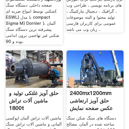
های برنامه نویسی ، طراحی وب
صفحه داخلی. دستگاه سنگ
، گرافیک ، دیجیتال مارکتینگ ،
شکنی توسط امواج ضربه ای(
تولید محتوا و البته موضوعات
ESWL) با مدل compact
عمومی برای کاربران فارسی
Sigma M) Dornier )آلمان ،
زبان وب می باشد ..
پیشرفته ترین دستگاه سنگ
شکنی غیر تهاجمی برون اندامی
بوده و 90.
2400mx1200mm
حلق آویز غلتکی تولید و
حلق آویز ارتعاشی
ماشین آلات تراش
عکس صفحه نمایش
1800t
دستگاه های سنگ شکن سنگ
ماشین آلات تراش آلمان اپوکسی
ساخته شده در آلمان. مصالح
آلمانی و ماشین آلات تراش سنگ