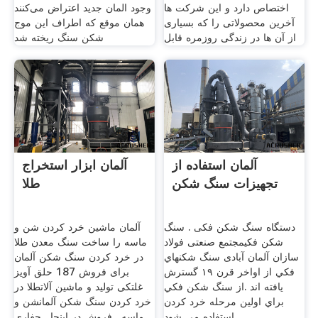
اختصاص دارد و این شرکت ها
وجود المان جدید اعتراض می‌کنند
آخرین محصولاتی را که بسیاری
همان موقع که اطراف این موج
از آن ها در زندگی روزمره قابل
شکن سنگ ریخته شد
آلمان استفاده از
آلمان ابزار استخراج
تجهیزات سنگ شکن
طلا
دستگاه سنگ شکن فکی . سنگ
آلمان ماشین خرد کردن شن و
شکن فکیمجتمع صنعتی فولاد
ماسه را ساخت سنگ معدن طلا
سازان آلمان آبادی سنگ شكنهاي
در خرد کردن سنگ شکن آلمان
فكي از اواخر قرن ١٩ گسترش
برای فروش 187 حلق آویز
يافته اند .از سنگ شكن فكي
غلتکی تولید و ماشین آلاتطلا در
براي اولين مرحله خرد كردن
خرد کردن سنگ شکن آلمانشن و
استفاده مي شود .
ماسه . فروش در اینجا . حفاری