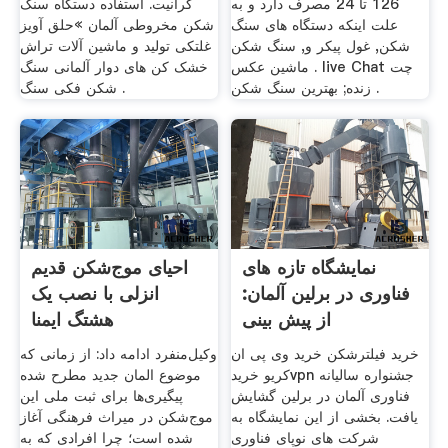
126 تا 24 مصرف دارد و به
گرانیت. استفاده دستگاه سنگ
علت اینکه دستگاه های سنگ
شکن مخروطی آلمان »حلق آویز
شکن, غول پیکر و, سنگ شکن
غلتکی تولید و ماشین آلات تراش
ماشین عکس . live Chat چت
خشک کن های دوار آلمانی سنگ
زنده; بهترین سنگ شکن .
شکن فکی سنگ .
نمایشگاه تازه های
احیای موج‌شکن قدیم
فناوری در برلین آلمان:
انزلی با نصب یک
از پیش بینی
هشتگ ایمنا
خرید فیلترشکن خرید وی پی ان
وکیل‌منفرد ادامه داد: از زمانی که
کریو خریدvpn جشنواره سالیانه
موضوع المان جدید مطرح شده
فناوری آلمان در برلین گشایش
پیگیری‌ها برای ثبت ملی این
یافت. بخشی از این نمایشگاه به
موج‌شکن در میراث فرهنگی آغاز
شرکت های نوپای فناوری
شده است؛ چرا افرادی که به