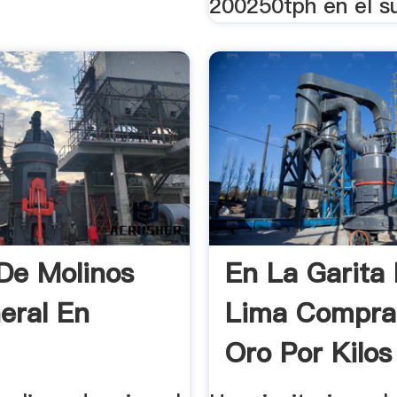
200250tph en el su
De Molinos
En La Garita
eral En
Lima Compra
Oro Por Kilos
Razón