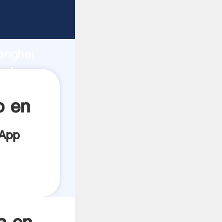
cante
rza de
anghai
eedor
es.
o en