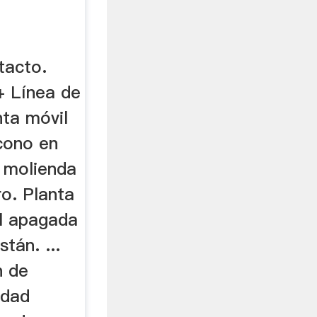
tacto.
+ Línea de
nta móvil
 cono en
 molienda
ro. Planta
l apagada
tán. ...
n de
idad