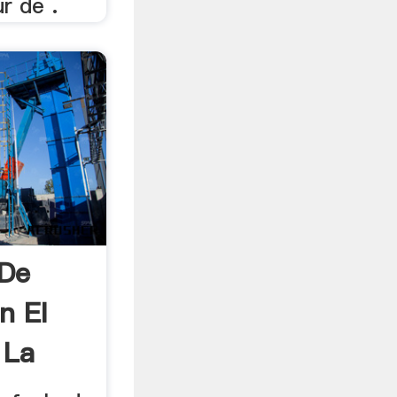
r de .
 De
n El
 La