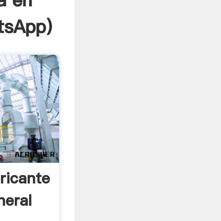
a en
tsApp
)
ricante
neral