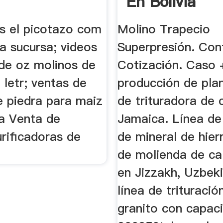
En Bolivia
os el picotazo com
Molino Trapecio
la sucursa; videos
Superpresión. Con
de oz molinos de
Cotización. Caso 
 letr; ventas de
producción de pla
e piedra para maiz
de trituradora de
a Venta de
Jamaica. Línea de
rificadoras de
de mineral de hier
de molienda de ca
en Jizzakh, Uzbekis
línea de trituració
granito con capac