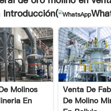
eral de oro molino en vent
a Introducción(
Wha
De Molinos
Venta De Fab
ineria En
De Molino Mi