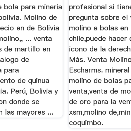
e bola para mineria
profesional si tie
bolivia. Molino de
pregunta sobre el
recio en de Bolivia
molino a bolas en
lino,, ... venta
chile,puede hacer c
 de martillo en
icono de la derech
talogo de
Más. Venta Molin
a para
Escharms. mineral
ento de quinua
molino de bolas pa
a. Perú, Bolivia y
venta,venta de mo
on donde se
de oro para la ven
 las mayores ...
xsm,molino de,min
coquimbo.