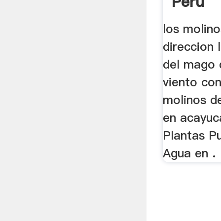
Peru
los molin
direccion 
del mago 
viento con
molinos d
en acayuc
Plantas Pu
Agua en .