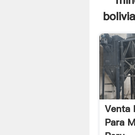
min
bolivi
Venta 
Para M