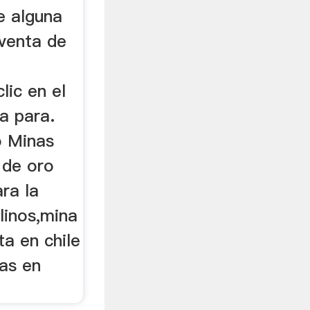
ne alguna
 venta de
lic en el
a para.
o Minas
 de oro
ra la
linos,mina
ta en chile
as en