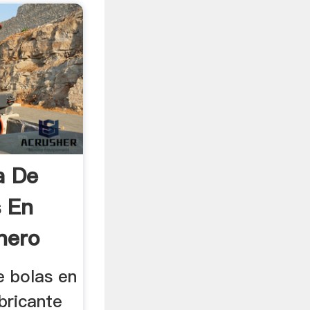
a De
s En
nero
e bolas en
bricante