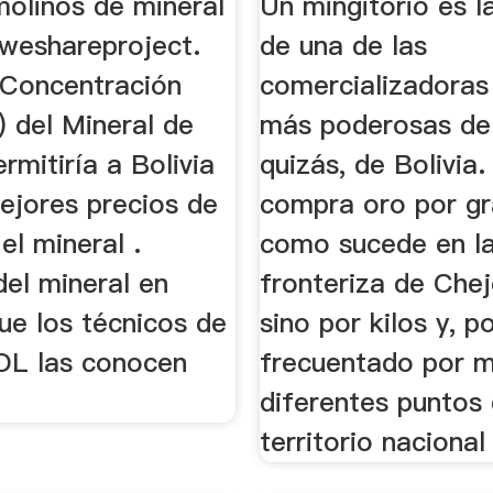
molinos de mineral
Un mingitorio es l
 weshareproject.
de una de las
 Concentración
comercializadoras
) del Mineral de
más poderosas de
ermitiría a Bolivia
quizás, de Bolivia.
ejores precios de
compra oro por g
el mineral .
como sucede en la
del mineral en
fronteriza de Che
ue los técnicos de
sino por kilos y, po
OL las conocen
frecuentado por m
diferentes puntos 
territorio nacional 