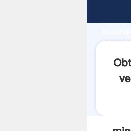
mineral 
Agarrand
investig
mineral 
crea el 
Obt
ve