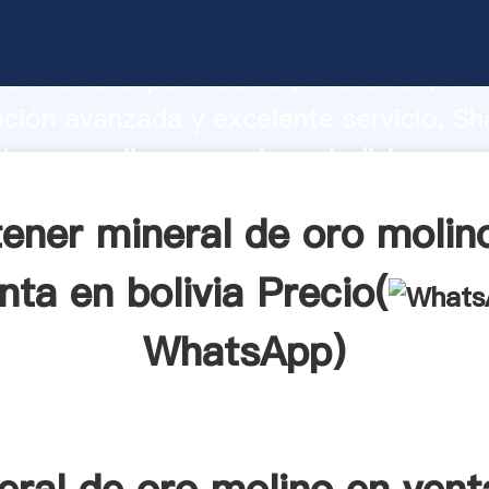
de oro molino en venta en bolivia fabri
o fuerte capacidad de producción, fue
ación avanzada y excelente servicio, Sh
de oro molino en venta en bolivia prov
valor y aporta valores a todos los client
ener mineral de oro molin
nta en bolivia Precio(
WhatsApp
)