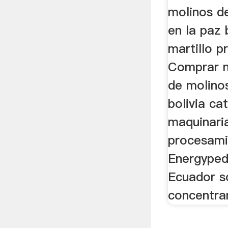
molinos d
en la paz 
martillo p
Comprar mo
de molinos
bolivia ca
maquinari
procesami
Energypedi
Ecuador s
concentran