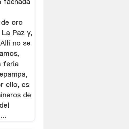
a fachada
 de oro
 La Paz y,
 Allí no se
ramos,
 feria
jepampa,
r ello, es
ineros de
del
...