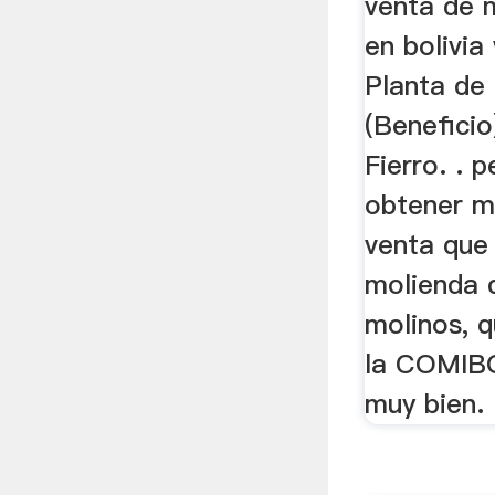
venta de 
en bolivia
Planta de
(Beneficio
Fierro. . p
obtener m
venta que 
molienda 
molinos, q
la COMIB
muy bien.