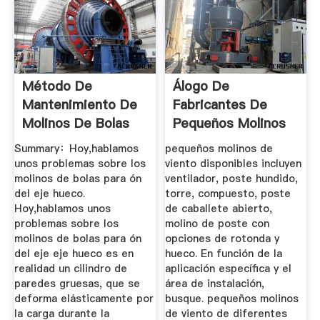
Método De
Álogo De
Mantenimiento De
Fabricantes De
Molinos De Bolas
Pequeños Molinos
Para Cemento ...
De Viento De ...
Summary：Hoy,hablamos
pequeños molinos de
unos problemas sobre los
viento disponibles incluyen
molinos de bolas para ón
ventilador, poste hundido,
del eje hueco.
torre, compuesto, poste
Hoy,hablamos unos
de caballete abierto,
problemas sobre los
molino de poste con
molinos de bolas para ón
opciones de rotonda y
del eje eje hueco es en
hueco. En función de la
realidad un cilindro de
aplicación específica y el
paredes gruesas, que se
área de instalación,
deforma elásticamente por
busque. pequeños molinos
la carga durante la
de viento de diferentes