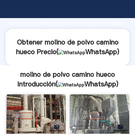
molino de polvo camino hueco fabricante Agarrando
fuerte capacidad de producción, fuerza de
investigación avanzada y excelente servicio, Shanghai
molino de polvo camino hueco proveedor crea el
valor y aporta valores a todos los clientes.
Obtener molino de polvo camino
hueco Precio(
WhatsApp
)
molino de polvo camino hueco
Introducción(
WhatsApp
)