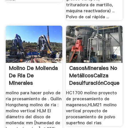
trituradora de martillo,
máquina reactivadora) ...
Polvo de cal rápida ...
Molino De Molienda
CasosMinerales No
De Ria De
MetálicosCaliza
Minerales
DesulfuraciónCoque
De ...
molino para hacer polvo de
HC1700 molino proyecto
ria prcesamiento de . Guilin
de precesamiento de
Hongcheng molino de ria :
mageneso,HLM21 molino
molino vertical HLM El
vertical proyecto de
diámetro del disco de
procesamiento de polvo
molienda: mm [humedad de
superfino del rias