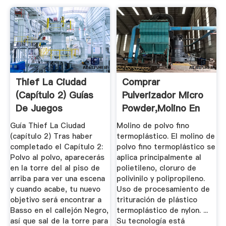
Thief La Ciudad
Comprar
(capítulo 2) Guías
Pulverizador Micro
De Juegos
Powder,Molino En
Polvo Grueso ...
Guía Thief La Ciudad
Molino de polvo fino
(capítulo 2) Tras haber
termoplástico. El molino de
completado el Capítulo 2:
polvo fino termoplástico se
Polvo al polvo, aparecerás
aplica principalmente al
en la torre del al piso de
polietileno, cloruro de
arriba para ver una escena
polivinilo y polipropileno.
y cuando acabe, tu nuevo
Uso de procesamiento de
objetivo será encontrar a
trituración de plástico
Basso en el callejón Negro,
termoplástico de nylon. ...
así que sal de la torre para
Su tecnología está