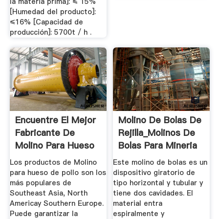
la materia prima]: ≤ 15%
[Humedad del producto]:
≤16% [Capacidad de
producción]: 5700t / h .
Encuentre El Mejor
Molino De Bolas De
Fabricante De
Rejilla_Molinos De
Molino Para Hueso
Bolas Para Mineria
De ...
...
Los productos de Molino
Este molino de bolas es un
para hueso de pollo son los
dispositivo giratorio de
más populares de
tipo horizontal y tubular y
Southeast Asia, North
tiene dos cavidades. El
Americay Southern Europe.
material entra
Puede garantizar la
espiralmente y