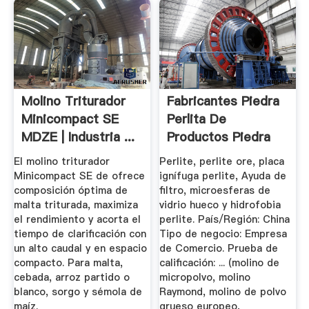
Molino Triturador
Fabricantes Piedra
Minicompact SE
Perlita De
MDZE | Industria ...
Productos Piedra
Perlita ...
El molino triturador
Perlite, perlite ore, placa
Minicompact SE de ofrece
ignífuga perlite, Ayuda de
composición óptima de
filtro, microesferas de
malta triturada, maximiza
vidrio hueco y hidrofobia
el rendimiento y acorta el
perlite. País/Región: China
tiempo de clarificación con
Tipo de negocio: Empresa
un alto caudal y en espacio
de Comercio. Prueba de
compacto. Para malta,
calificación: ... (molino de
cebada, arroz partido o
micropolvo, molino
blanco, sorgo y sémola de
Raymond, molino de polvo
maíz.
grueso europeo,