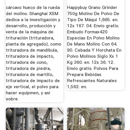
De Cono
cárcavo hueco de la rueda
Happybuy Grano Grinder
del molino. Shanghai XSM
750g Molino De Polvo De
dedica a la investigación y
Tipo De Máqui 1,665. en.
desarrollo, producción y
12x 167. 04. Envío gratis.
venta de la máquina de
Embudo Formax420
trituración (trituradora,
Especias En Polvo Molino
planta de agregado), como
De Mano Molino Con 64.
trituradora de mandíbula,
90. Cebada Y Horchata En
trituradora de impacto,
Polvo Molinos Siglo Xx 1
trituradora de cono,
Kg 360. en. 12x 36. 12.
trituradora de piedra,
Envío gratis. Polvos Para
trituradora de martillo,
Prepara Bebidas
trituradora de impacto de
Refrescantes Naturales
eje vertical, el polvo para
1,562. en.
hacer equipmen, y así
sobre.