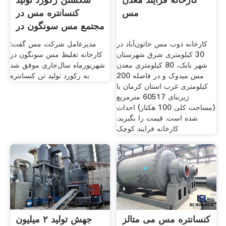
مس
کنسانتره مس در
مجتمع مس سونگون در
شهریور
کارخانه ذوب مس خاتون‌آباد در
مدیرعامل شرکت مس گفت:
30 کیلومتری شرق شهرستان
کارخانه تغلیظ مس سونگون در
شهر بابک، 80 کیلومتری معدن
شهریورماه سال‌جاری موفق شد
مس میدوک و در فاصله 200
به رکورد تولید تن کنسانتره
کیلومتری غرب استان کرمان با
زیربنای 60517 مترمربع
(مساحت کلی 100 هکتار) احداث
شده است. قیمت را بگیرید.
کارخانه فرایند کوچک
کنسانتره مس می متالز
جهش تولید ۲ میلیون