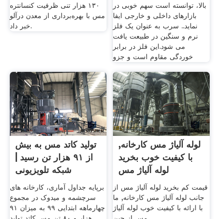
بالا، توانسته است سهم خوبی در
۱۳۰ هزار تنی ظرفیت کنسانتره
بازارهای داخلی و خارجی ایفا
مس با بهره‌برداری از معدن درآلو
نماید.. سرب به عنوان یک فلز
خبر داد.
نرم و سنگین در طبیعت یافت
می شود.این فلز در برابر
خوردگی مقاوم است و جزو
لوله آلیاژ مس کارخانه,
تولید کاتد مس به بیش
با کیفیت خوب بخرید
از ۹۱ هزار تن رسید |
لوله آلیاژ مس
شبکه تلویزیونی
قیمت کم بخرید لوله آلیاژ مس از
برپایه جداول آماری، کارخانه های
جانب لوله آلیاژ مس کارخانه, ما
سرچشمه و میدوک در مجموع
با ارائه با کیفیت خوب لوله آلیاژ
چهارماهه ابتدایی ۹۹ به میزان ۹۱
مس از چین.
هزار و ۸۰ تن مس کاتد تولید