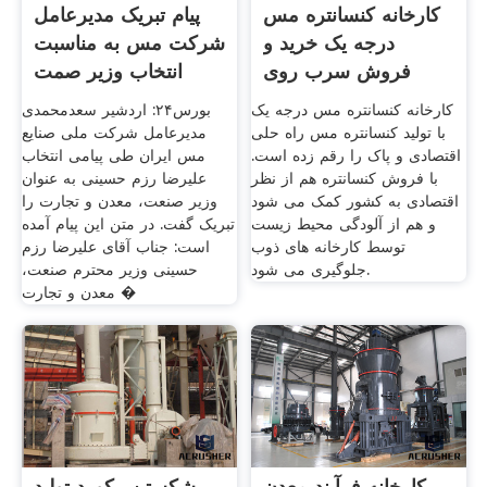
کارخانه کنسانتره مس
پیام تبریک مدیرعامل
درجه یک خرید و
شرکت مس به مناسبت
فروش سرب روی
انتخاب وزیر صمت
مسبازار
کارخانه کنسانتره مس درجه یک
بورس۲۴: اردشیر سعدمحمدی
با تولید کنسانتره مس راه حلی
مدیرعامل شرکت ملی صنایع
اقتصادی و پاک را رقم زده است.
مس ایران طی پیامی انتخاب
با فروش کنسانتره هم از نظر
علیرضا رزم حسینی به عنوان
اقتصادی به کشور کمک‌ می شود
وزیر صنعت، معدن و تجارت را
و هم از آلودگی محیط زیست
تبریک گفت. در متن این پیام آمده
توسط کارخانه های ذوب
است: جناب آقای علیرضا رزم
جلوگیری می شود.
حسینی وزیر محترم صنعت،
معدن و تجارت �
کارخانه فرآیند معدن
شکستن رکورد تولید