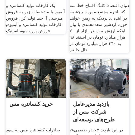
دنیای اقتصاد: کلنگ افتتاح خط سه
یک کارخانه تولید کنسانتره و
کنسانتره مجتمع مس سرچشمه
آبمیوه با مشخصات زیر به فروش
در آینده‌ای نزدیک به زمین خواهد
میرسد., 1 خط تولید کن, فروش
خورد. اردشیر سعدمحمدی با بیان
کارخانه تولید کنسانتره و آبمیوه,
اینکه ارزش مس در بازار از ۷۰
فروش پوره میوه اسپتیک
هزار میلیارد تومان در اسفند ۹۸
به ۳۴۰ هزار میلیارد تومان در
حال حاضر
بازدید مدیرعامل
خرید کنسانتره مس
شرکت مس از
طرح‌های توسعه‌ای
مجتمع مس
در این بازدید «حیدر ضیغمی»،
صادرات کنسانتره مس به سود