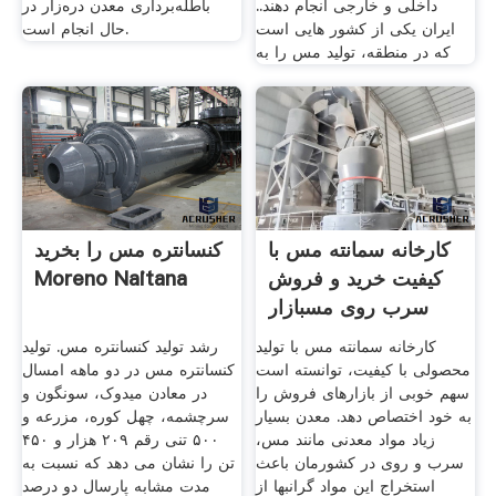
داخلی و خارجی انجام دهند..
باطله‌برداری معدن دره‌زار در
ایران یکی از کشور هایی است
حال انجام است.
که در منطقه، تولید مس را به
کارخانه سمانته مس با
کنسانتره مس را بخرید
کیفیت خرید و فروش
Moreno Naitana
سرب روی مسبازار
کارخانه سمانته مس با تولید
رشد تولید کنسانتره مس. تولید
محصولی با کیفیت، توانسته است
کنسانتره مس در دو ماهه امسال
سهم خوبی از بازارهای فروش را
در معادن میدوک، سونگون و
به خود اختصاص دهد. معدن بسیار
سرچشمه، چهل کوره، مزرعه و
زیاد مواد معدنی مانند مس،
۵۰۰ تنی رقم ۲۰۹ هزار و ۴۵۰
سرب و روی در کشورمان باعث
تن را نشان می دهد که نسبت به
استخراج این مواد گرانبها از
مدت مشابه پارسال دو درصد