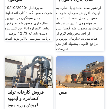
صدای پول
اردشیر سعدمحمدی با اشاره به
19/10/2020· مدیرعامل
این‌که افزایش سرمایه شرکت
شرکت مس گفت: کارخانه تغلیظ
مس از محل سود انباشته در
مس سونگون در شهریور
مجمع‌عمومی عادی در تیرماه
سال‌جاری موفق شد به رکورد
سال‌جاری مصوب شد گفت: پس
تولید 31هزارو701 تن کنسانتره
از اخذ مجوزهای لازم از
دست یابد که 3/ 12 درصد از
هیأت‌مدیره، سازمان بورس و
برنامه پیش‌بینی بالاتر بوده است.
مراجع قانونی پیشنهاد افزایش
۳۰درصدی
مس
فروش کارخانه تولید
کنسانتره و آبمیوه
فروش پوره میوه