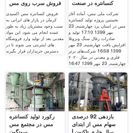
کنسانتره در صنعت
فروش سرب روی مس
مس
شرکت ملی مس، آماده آغاز
فروش کنسانتره مس اکسیدی
نخستین پروژه تولید کنسانتره
کرمان در بازار های ایرانی به
مس در استان یزد چهارشنبه, 23
سبب وجود مشتریان زیاد به طور
مهر 1399 17:10 تولید و
عمده انجام می شود. این مواد
صادرات زغال سنگ ونزوئلا
معدنی بعد از تولید وارد فروشگاه
افزایش یافت چهارشنبه, 23 مهر
های اینترنتی می شوند تا در
1399 16:58 شرکت‌های برتر
دسترس خریداران قرار بگیرند.
فلزی و معدنی در سال ۲۰۲۰
چهارشنبه, 23 مهر 1399 16:47
بازدهی 92 درصدی
رکورد تولید کنسانتره
سهام مس از ابتدای
مس در مجتمع مس
سال جاری تاکنون |
سونگون