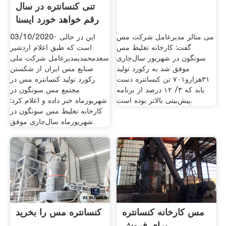
تنی کنسانتره در سال
رقم خواهد خورد ایسنا
می متالز مدیرعامل شرکت مس
03/10/2020· این در حالی
گفت: کارخانه تغلیظ مس
است که طبق اعلام اردشیر
سونگون در شهریور سال‌جاری
سعدمحمدیمدیرعامل شرکت ملی
موفق شد به رکورد تولید
صنایع مس ایران از شکستن
۳۱هزارو۷۰۱ تن کنسانتره دست
رکورد تولید کنسانتره مس در
یابد که ۳/ ۱۲ درصد از برنامه
مجتمع مس سونگون در
پیش‌بینی بالاتر بوده است.
شهریورماه خبر داده و اعلام کرد:
کارخانه تغلیظ مس سونگون در
شهریورماه سال‌جاری موفق
مس کارخانه کنسانتره
کنسانتره مس را بخرید
برای فروش