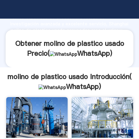
molino de plastico usado fabricante Agarrando
fuerte capacidad de producción, fuerza de
investigación avanzada y excelente servicio, Shanghai
molino de plastico usado proveedor crea el valor y
aporta valores a todos los clientes.
Obtener molino de plastico usado
Precio(
WhatsApp
)
molino de plastico usado Introducción(
WhatsApp
)