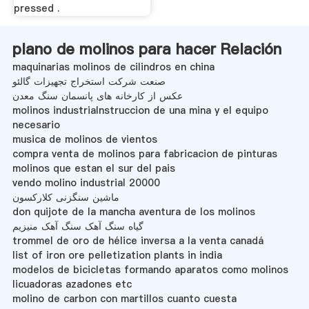
pressed .
plano de molinos para hacer Relación
maquinarias molinos de cilindros en china
صنعت شرکت استخراج تجهیزات گالئو
عکس از کارخانه های پانسمان سنگ معدن
molinos industrialnstruccion de una mina y el equipo
necesario
musica de molinos de vientos
compra venta de molinos para fabricacion de pinturas
molinos que estan el sur del pais
vendo molino industrial 20000
ماشین سنگزنی کلارکسون
don quijote de la mancha aventura de los molinos
گیاه سنگ آهک سنگ آهک منیزیم
trommel de oro de hélice inversa a la venta canadá
list of iron ore pelletization plants in india
modelos de bicicletas formando aparatos como molinos
licuadoras azadones etc
molino de carbon con martillos cuanto cuesta