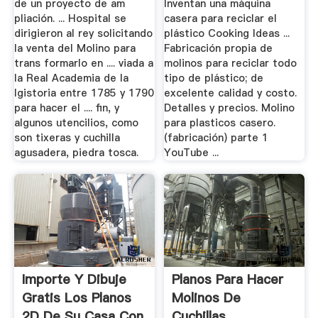
de un proyecto de am
Inventan una máquina
pliación. ... Hospital se
casera para reciclar el
dirigieron al rey solicitando
plástico Cooking Ideas ...
la venta del Molino para
Fabricación propia de
trans formarlo en .... viada a
molinos para reciclar todo
la Real Academia de la
tipo de plástico; de
Igistoria entre 1785 y 1790
excelente calidad y costo.
para hacer el .... fin, y
Detalles y precios. Molino
algunos utencilios, como
para plasticos casero.
son tixeras y cuchilla
(fabricación) parte 1
agusadera, piedra tosca.
YouTube ...
Importe Y Dibuje
Planos Para Hacer
Gratis Los Planos
Molinos De
2D De Su Casa Con
Cuchillas