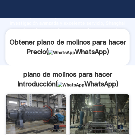
plano de molinos para hacer fabricante Agarrando
fuerte capacidad de producción, fuerza de
investigación avanzada y excelente servicio, Shanghai
plano de molinos para hacer proveedor crea el valor y
aporta valores a todos los clientes.
Obtener plano de molinos para hacer
Precio(
WhatsApp
)
plano de molinos para hacer
Introducción(
WhatsApp
)