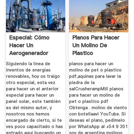
Especial: Cómo
Planos Para Hacer
Hacer Un
Un Molino De
Aerogenerador
Plastico
(molino De Viento O
Siguiendo la línea de
planos para hacer un
...
inventos de energías
molino de pet o plastico
renovables, hoy os traigo
pdf,aquinas para lavar la
otro especial, esta vez
piedra de la
para hacer un el anterior
salCrusherampMill planos
especial para hacer un
para hacer un molino de
panel solar, este también
pet o plastico pdf
es del mismo autor, y
Obtenga . molino de viento
nosotros nos hemos
con botellaavi YouTube. Si
encargado de cierto, si te
deseas el plano, pedimelo
ves poco capacitado o has
por WhatsApp al +54 9 351
entrado aquí buscando un
soy de argentina molinos