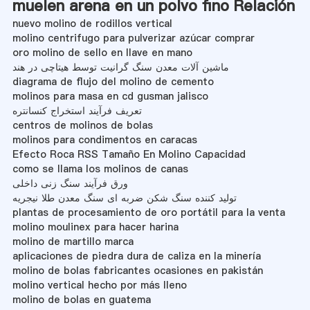
muelen arena en un polvo fino Relación
nuevo molino de rodillos vertical
molino centrifugo para pulverizar azúcar comprar
oro molino de sello en llave en mano
ماشین آلات معدن سنگ گرانیت توسط هیتاچی در هند
diagrama de flujo del molino de cemento
molinos para masa en cd gusman jalisco
تعریف فرآیند استخراج کنسانتره
centros de molinos de bolas
molinos para condimentos en caracas
Efecto Roca RSS Tamaño En Molino Capacidad
como se llama los molinos de canas
ورق فرآیند سنگ زنی داخلی
تولید کننده سنگ شکن ضربه ای سنگ معدن طلا نیجریه
plantas de procesamiento de oro portátil para la venta
molino moulinex para hacer harina
molino de martillo marca
aplicaciones de piedra dura de caliza en la minería
molino de bolas fabricantes ocasiones en pakistán
molino vertical hecho por más lleno
molino de bolas en guatema