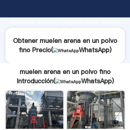
muelen arena en un polvo fino fabricante Agarrando
fuerte capacidad de producción, fuerza de
investigación avanzada y excelente servicio, Shanghai
muelen arena en un polvo fino proveedor crea el valor
y aporta valores a todos los clientes.
Obtener muelen arena en un polvo
fino Precio(
WhatsApp
)
muelen arena en un polvo fino
Introducción(
WhatsApp
)