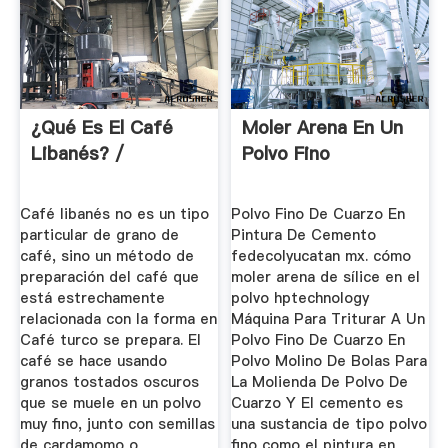
¿Qué Es El Café
Moler Arena En Un
Libanés? /
Polvo Fino
Café libanés no es un tipo
Polvo Fino De Cuarzo En
particular de grano de
Pintura De Cemento
café, sino un método de
fedecolyucatan mx. cómo
preparación del café que
moler arena de sílice en el
está estrechamente
polvo hptechnology
relacionada con la forma en
Máquina Para Triturar A Un
Café turco se prepara. El
Polvo Fino De Cuarzo En
café se hace usando
Polvo Molino De Bolas Para
granos tostados oscuros
La Molienda De Polvo De
que se muele en un polvo
Cuarzo Y El cemento es
muy fino, junto con semillas
una sustancia de tipo polvo
de cardamomo o
fino como el pintura en