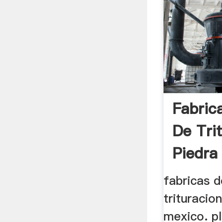
Fabric
De Tri
Piedra
fabricas 
trituracio
mexico. pl