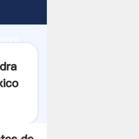
 en
 de
piedra
a el
edra
xico