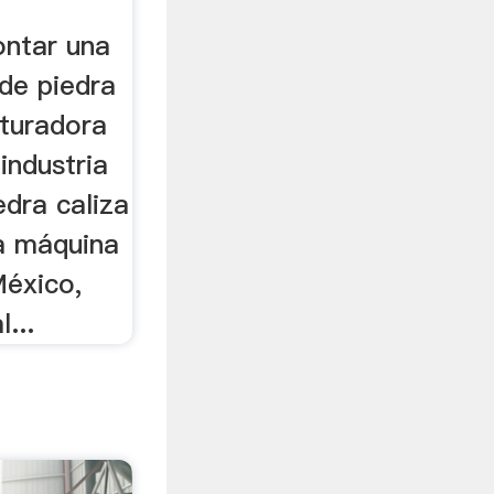
ntar una
 de piedra
ituradora
industria
edra caliza
la máquina
México,
...