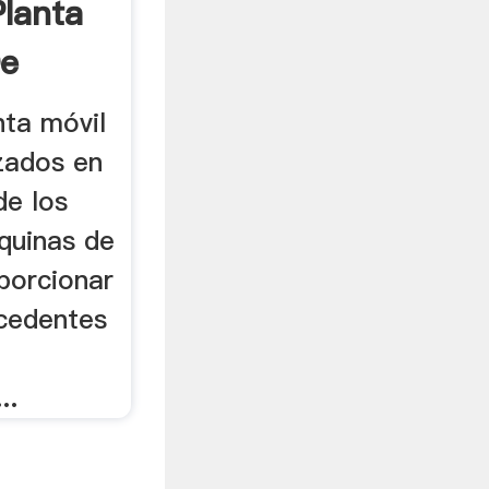
lanta
De
nta móvil
izados en
de los
quinas de
porcionar
ecedentes
..