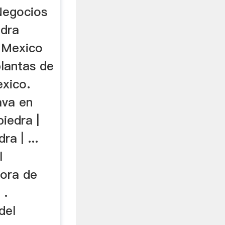
cantes
Negocios
edra
 Mexico
plantas de
exico.
ava en
piedra |
ra | ...
l
dora de
 .
del