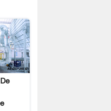
 De
De