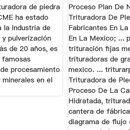
Piedra Fabri
turadora de piedra
Proceso Plan De 
...
 CME ha estado
Trituradora De Pi
a la industria de
Fabricantes En La
n y pulverización
En La Mexico; ... 
ás de 20 años, es
trituración fijas m
s famosas
trituradoras de gr
de procesamiento
mexico. ... triturar
 minerales en el
Trituradora de Pied
Proceso De La Ca
Hidratada, tritura
cantera de fábrica
diagrama de flujo 