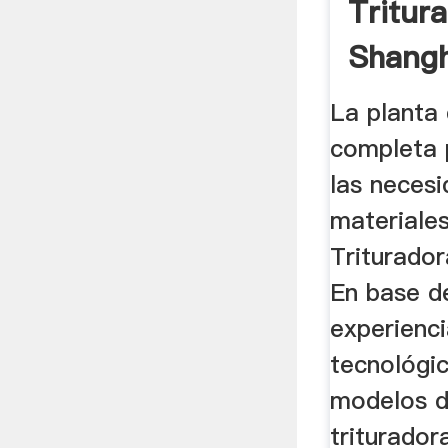
Tritur
Shangh
Compa
La planta 
completa 
las necesi
materiales
Triturado
En base d
experienci
tecnológic
modelos d
triturado