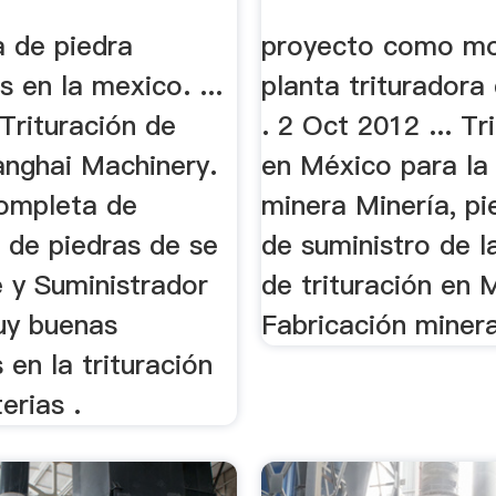
ante En China
En Mexico
a de piedra
proyecto como mo
s en la mexico. ...
planta trituradora
Trituración de
. 2 Oct 2012 ... Tr
anghai Machinery.
en México para la 
completa de
minera Minería, pi
n de piedras de se
de suministro de 
e y Suministrador
de trituración en 
uy buenas
Fabricación mineral
s en la trituración
erias .