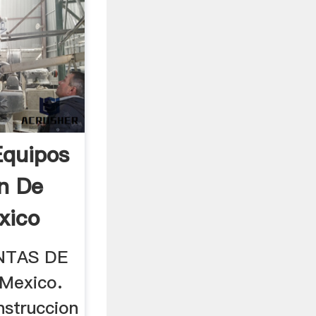
Equipos
on De
xico
NTAS DE
Mexico.
nstruccion