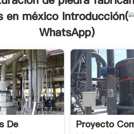
ituración de piedra fabrica
s en méxico Introducción(
WhatsApp
)
s De
Proyecto Co