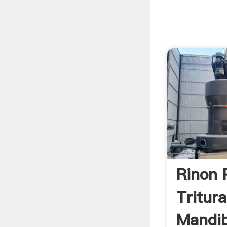
Rinon 
Tritur
Mandib