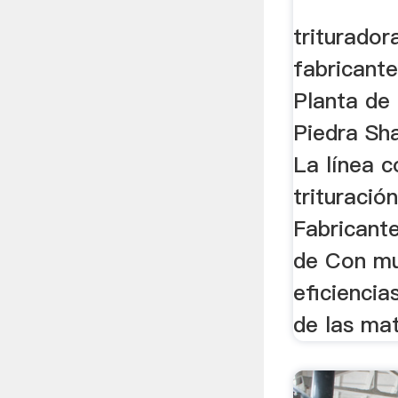
Fabric
triturador
fabricante
Planta de 
Piedra Sh
La línea 
trituració
Fabricant
de Con m
eficiencia
de las mat