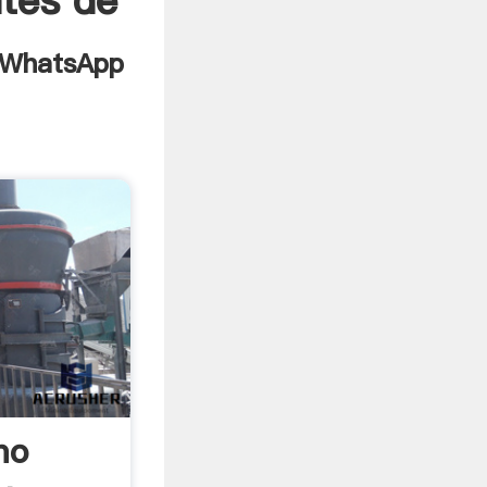
ntes de
mo