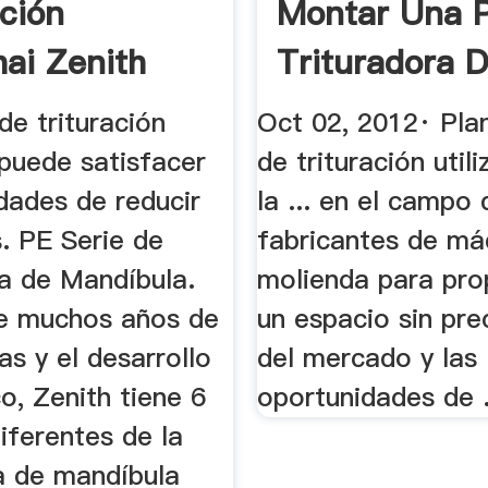
ación
Montar Una P
ai Zenith
Trituradora 
ny
Piedra ...
de trituración
Oct 02, 2012· Pla
puede satisfacer
de trituración util
dades de reducir
la ... en el campo 
. PE Serie de
fabricantes de má
ra de Mandíbula.
molienda para pro
e muchos años de
un espacio sin pr
as y el desarrollo
del mercado y las
o, Zenith tiene 6
oportunidades de .
iferentes de la
ra de mandíbula