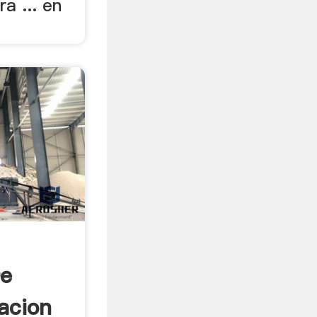
a ... en
De
acion