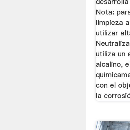
desarrolla
Nota: par
limpieza a
utilizar a
Neutraliz
utiliza un
alcalino, 
químicame
con el obj
la corrosi