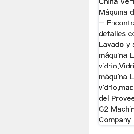
China Vert
Máquina d
– Encontr
detalles 
Lavado y 
máquina L
vidrio,Vidr
máquina L
vidrio,maq
del Prove
G2 Machin
Company L