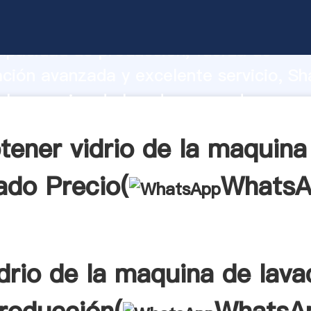
e la maquina de lavado fabricante Agar
apacidad de producción, fuerza de
ación avanzada y excelente servicio, Sh
e la maquina de lavado proveedor crea e
alores a todos los clientes.
tener vidrio de la maquina
ado Precio(
WhatsA
idrio de la maquina de lava