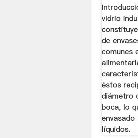
Vidrio
Introducci
vidrio indu
constituye
de envase
comunes en
alimentari
caracterís
éstos reci
diámetro 
boca, lo q
envasado 
líquidos.