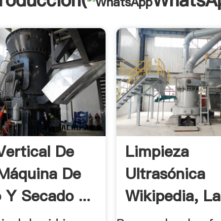
troducción(
WhatsA
Vertical De
Limpieza
 Máquina De
Ultrasónica
 Y Secado ...
Wikipedia, La
Enciclopedia 