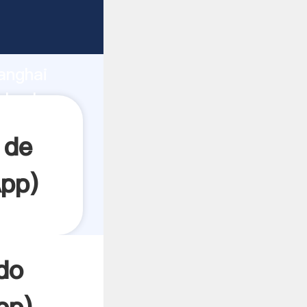
rando
anghai
l valor y
 de
pp
)
do