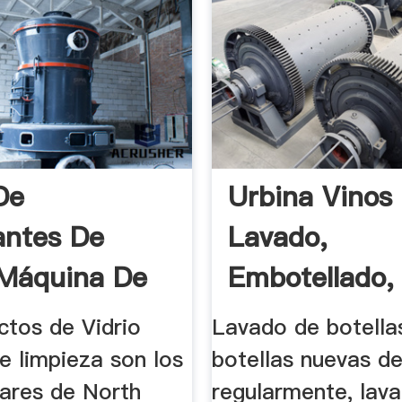
De
Urbina Vinos 
antes De
Lavado,
 Máquina De
Embotellado,
a De ...
Encorchado ..
ctos de Vidrio
Lavado de botella
e limpieza son los
botellas nuevas d
ares de North
regularmente, lava