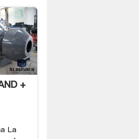
RAND +
na La