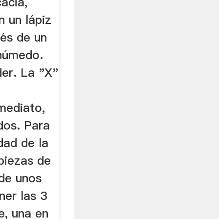
cacia,
n un lápiz
vés de un
 húmedo.
der. La "X"
mediato,
dos. Para
dad de la
piezas de
 de unos
ner las 3
e, una en