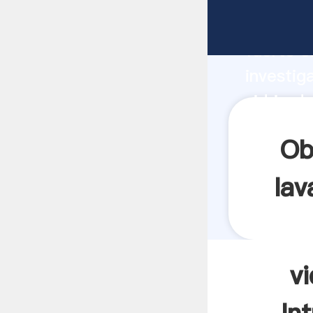
vidrio d
fuerte c
investig
vidrio d
aporta v
Ob
lav
v