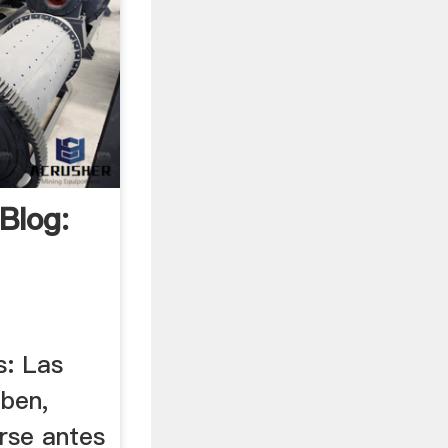
Blog:
.
s: Las
eben,
rse antes