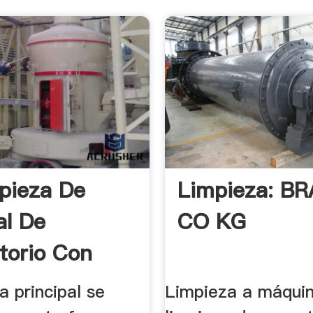
pieza De
Limpieza: B
al De
CO KG
torio Con
as ...
a principal se
Limpieza a máqui