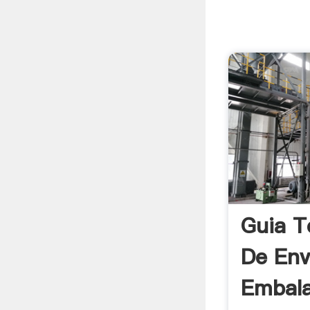
Guia T
De Env
Embala