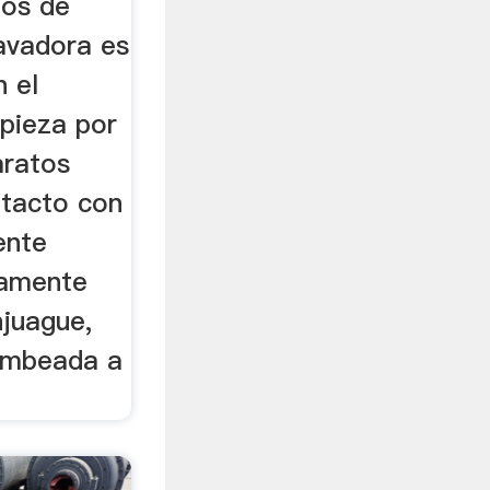
tos de
lavadora es
 el
mpieza por
aratos
ntacto con
ente
vamente
njuague,
ombeada a