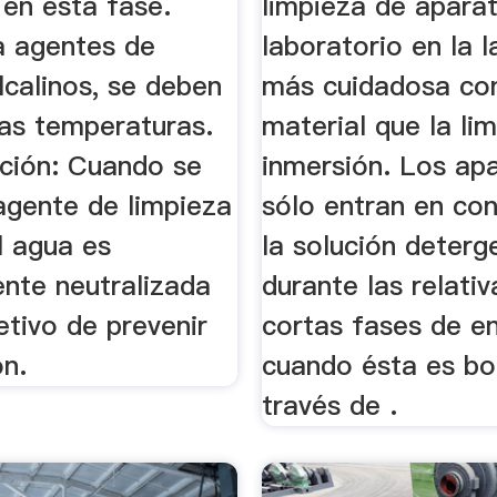
 en esta fase.
limpieza de apara
a agentes de
laboratorio en la 
lcalinos, se deben
más cuidadosa con
ltas temperaturas.
material que la li
ación: Cuando se
inmersión. Los ap
 agente de limpieza
sólo entran en co
el agua es
la solución deterg
nte neutralizada
durante las relati
etivo de prevenir
cortas fases de e
ón.
cuando ésta es b
través de .