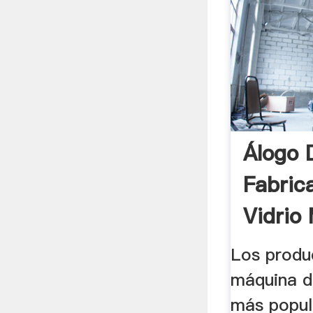
Álogo 
Fabric
Vidrio
Limpiez
Los produ
máquina d
más popul