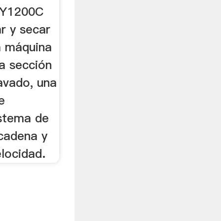
DE
XY1200C
ar y secar
a máquina
a sección
avado, una
e
stema de
 cadena y
elocidad.