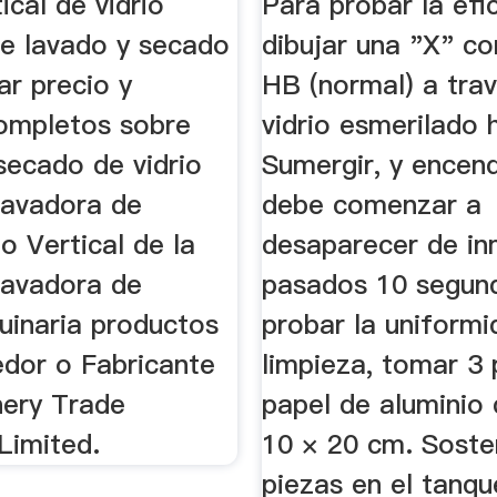
ical de vidrio
Para probar la efi
e lavado y secado
dibujar una "X" co
ar precio y
HB (normal) a tra
completos sobre
vidrio esmerilado
secado de vidrio
Sumergir, y encen
avadora de
debe comenzar a
io Vertical de la
desaparecer de in
avadora de
pasados 10 segun
uinaria productos
probar la uniformi
edor o Fabricante
limpieza, tomar 3 
ery Trade
papel de aluminio
imited.
10 × 20 cm. Soste
piezas en el tanqu