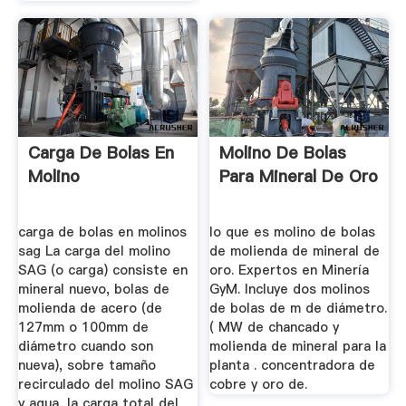
Carga De Bolas En
Molino De Bolas
Molino
Para Mineral De Oro
carga de bolas en molinos
lo que es molino de bolas
sag La carga del molino
de molienda de mineral de
SAG (o carga) consiste en
oro. Expertos en Minería
mineral nuevo, bolas de
GyM. Incluye dos molinos
molienda de acero (de
de bolas de m de diámetro.
127mm o 100mm de
( MW de chancado y
diámetro cuando son
molienda de mineral para la
nueva), sobre tamaño
planta . concentradora de
recirculado del molino SAG
cobre y oro de.
y agua, la carga total del