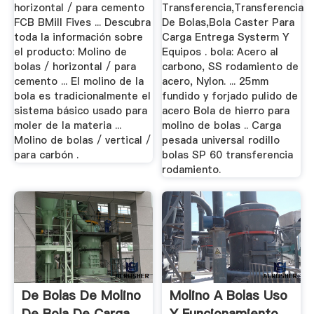
horizontal / para cemento
Transferencia,Transferencia
FCB BMill Fives ... Descubra
De Bolas,Bola Caster Para
toda la información sobre
Carga Entrega Systerm Y
el producto: Molino de
Equipos . bola: Acero al
bolas / horizontal / para
carbono, SS rodamiento de
cemento ... El molino de la
acero, Nylon. ... 25mm
bola es tradicionalmente el
fundido y forjado pulido de
sistema básico usado para
acero Bola de hierro para
moler de la materia ...
molino de bolas .. Carga
Molino de bolas / vertical /
pesada universal rodillo
para carbón .
bolas SP 60 transferencia
rodamiento.
De Bolas De Molino
Molino A Bolas Uso
De Bola De Carga
Y Funcionamiento