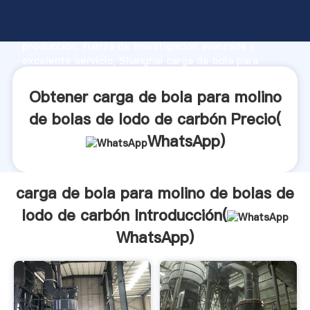
carga de bola para molino de bolas de lodo de
carbón fabricante Agarrando fuerte capacidad de
producción, fuerza de investigación avanzada y
excelente servicio, Shanghai carga de bola para
molino de bolas de lodo de carbón proveedor crea el
valor y aporta valores a todos los clientes.
Obtener carga de bola para molino
de bolas de lodo de carbón Precio(
WhatsApp
)
carga de bola para molino de bolas de
lodo de carbón Introducción(
WhatsApp
)