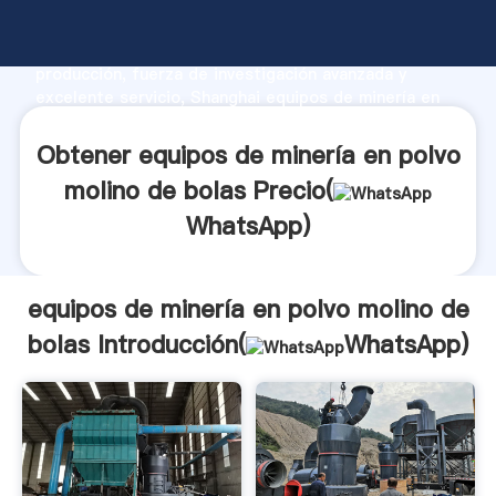
equipos de minería en polvo molino de bolas
fabricante Agarrando fuerte capacidad de
producción, fuerza de investigación avanzada y
excelente servicio, Shanghai equipos de minería en
polvo molino de bolas proveedor crea el valor y
aporta valores a todos los clientes.
Obtener equipos de minería en polvo
molino de bolas Precio(
WhatsApp
)
equipos de minería en polvo molino de
bolas Introducción(
WhatsApp
)