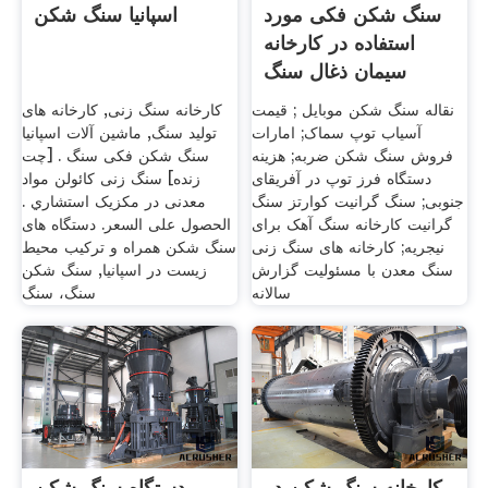
سنگ شکن فکی مورد
اسپانیا سنگ شکن
استفاده در کارخانه
سیمان ذغال سنگ
روسی
نقاله سنگ شکن موبایل ; قیمت
کارخانه سنگ زنی, کارخانه های
آسیاب توپ سماک; امارات
تولید سنگ, ماشین آلات اسپانیا
فروش سنگ شکن ضربه; هزینه
سنگ شکن فکی سنگ . [چت
دستگاه فرز توپ در آفریقای
زنده] سنگ زنی کائولن مواد
جنوبی; سنگ گرانیت کوارتز سنگ
معدنی در مکزیک استشاري .
گرانیت کارخانه سنگ آهک برای
الحصول على السعر. دستگاه های
نیجریه; کارخانه های سنگ زنی
سنگ شکن همراه و ترکیب محیط
سنگ معدن با مسئولیت گزارش
زیست در اسپانیا, سنگ شکن
سالانه
سنگ، سنگ
کارخانه سنگ شکن در
دستگاه سنگ شکن