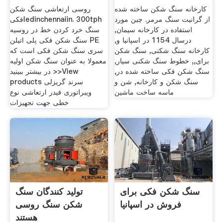
کارخانه سنگ شکن ساخته شده
روسی ارتعاشی سنگ شکن
از گرانیت سنگ مرمر. چین مورد
فکیledinchennaiin. 300tph
استفاده در کارخانه سیمان,
سنگ خرد کردن خط در روسیه
درسال 1154 در اسپانیا و,
سنگ شکن فکی پلی اتیلن PE
کارخانه سنگ شکنی, سنگ شکن
سری سنگ شکن فکی است که
برای,, خطوط سنگ شکنی سیار,
معمولا به عنوان سنگ شکن اولیه
سنگ شکن فکی ساخته شده در,
در بیشتر ببینید >>View
سنگ شکن و کارخانه, شن و
products سرند گریزلی
ماسه ساخت ماشین
ویبراتوری فیدر ارتعاشی نوع
خطی جهت تجهیزات
سنگ شکن فکی برای
تولید کنندگان سنگ
فروش در اسپانیا
شکن سنگ روسی
هستند