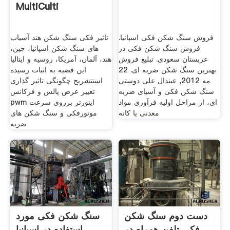
MultiCulti
فروش سنگ شکن فکی اسپانیا.
تاثیر فکی سنگ شکن هند آسیاب
فروش سنگ شکن فکی در
های سنگ شکن اسپانیا، چین،
عربستان سعودی. تبلیغ فروش
هند، آلمان، آمریکا، روسیه و ایتالیا
بهترین سنگ شکن ضربه ای. 22
این قضیه به اثبات رسیده
مه 2012, عیندال علی دوستی
استتشریح چگونگی تاثیر گذاری
سنگ شکن فکی و آسیای ضربه
تغییر عرض پالس و فرکانس
ای، از مراحل اولیه فرآوری مواد
pwm اینورتر برروی سرعت
معدنی یا کانه
موتورفکی و سنگ شکن های
ضربه
دست دوم سنگ شکن
سنگ شکن فکی مورد
فکی تلفن همراه در
استفاده در اسپانیا