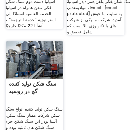
:دست,دوم,سنگ,شکن,فکی,تلفن,همراه,در,اسپانیا
اسپانیا دست دوم سنگ شکن
مواد,معدنی . Email : [email
فکی تلفن همراه در اسپانیا
protected] به سایت ما خوش
الخدمة العالمية استنادًا إلى
آمدید. شرکت ما یکی از شرکت
استراتيجية "خدمة الترجمة" ،
های با تکنولوژی بالا است که
أنشأنا 22 مكتبًا خارجيًا.
شامل تحقیق و
سنگ شکن تولید کننده
گچ در روسیه
سنگ شکن تولید کننده انواع سنگ
شکن شرکت ممتاز سنگ شکن.
آسیا پودر این سنگ شکن جزء
سنگ شکن های ثالثیه بوده و