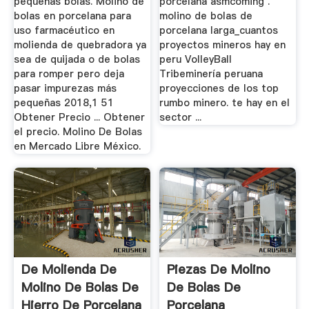
pequenas bolas. Molino de
porcelana asmcoming .
bolas en porcelana para
molino de bolas de
uso farmacéutico en
porcelana larga_cuantos
molienda de quebradora ya
proyectos mineros hay en
sea de quijada o de bolas
peru VolleyBall
para romper pero deja
Tribeminería peruana
pasar impurezas más
proyecciones de los top
pequeñas 2018,1 51
rumbo minero. te hay en el
Obtener Precio ... Obtener
sector ...
el precio. Molino De Bolas
en Mercado Libre México.
De Molienda De
Piezas De Molino
Molino De Bolas De
De Bolas De
Hierro De Porcelana
Porcelana