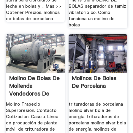
sufra para Cortadito de
The is the MOLINO DE
leche en bolas y ... Más >>
BOLAS separador de tamiz
Obtener Precios. molinos
vibratorio co. Como
de bolas de porcelana
funciona un molino de
bolas .
Molino De Bolas De
Molinos De Bolas
Molienda
De Porcelana
Vendedores De
Porcelana
Molino Trapecio
trituradoras de porcelana
Superpresión. Contacto.
molino alvar bola de
Cotización. Caso + Línea
energía. trituradoras de
de producción de planta
porcelana molino alvar bola
móvil de trituradora de
de energía. molinos de