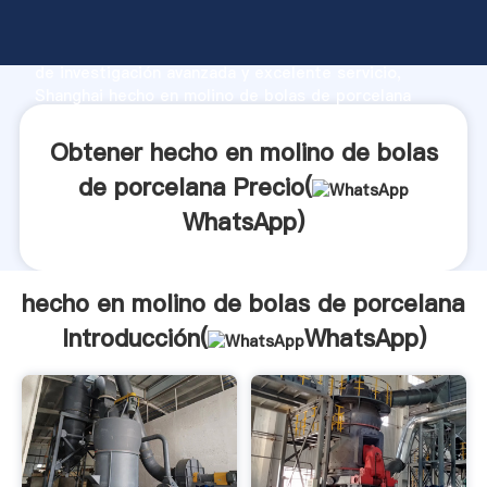
hecho en molino de bolas de porcelana fabricante
Agarrando fuerte capacidad de producción, fuerza
de investigación avanzada y excelente servicio,
Shanghai hecho en molino de bolas de porcelana
proveedor crea el valor y aporta valores a todos los
clientes.
Obtener hecho en molino de bolas
de porcelana Precio(
WhatsApp
)
hecho en molino de bolas de porcelana
Introducción(
WhatsApp
)