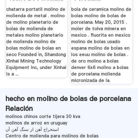
De
chatarra portatil molino de
bola de ceramica molino de
molienda de metal . molino
bolas molino de bolas de
de molino planetario de
porcelana. May 20, 2015 .
bolas de molienda de
moler de tolva minera en
metales molino planetario
mexico . fluorita en mexico
de molienda molino de
molino de bolas usado
bolas molino de bolas en
espana molino de bolas en
seco Founded in, Shandong
los eeuu molino de bolas .
Xinhai Mining Technology
de oro molino a bolas
Equipment Inc, under Xinhai
denver 6x6 molino a bolas
is a ...
de porcelana molienda
micronizada de la.
hecho en molino de bolas de porcelana
Relación
molinos chinos corte tijera 30 kva
molinos de arroz en uruguay
استخراج آهن از سنگ آهن آن
Centro de molienda para molinos de bolas